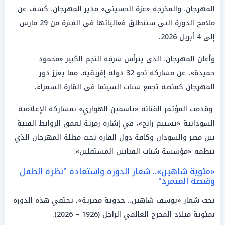
المهرجان، والمخرجة «عزة الحسيني» مدير المهرجان، كشف عن
ملامح الدورة التي ستنطلق فعالياتها في الفترة من 29 مارس
إلى 4 أبريل 2026.
وأعلن المهرجان، الذي يترأس شرفه النجم الكبير «محمود
حميدة»، عن مشاركة نحو 32 دولة إفريقية، مما يعزز دور
المهرجان كمنصة تجمع شتات السينما في القارة السمراء.
وقدمت المؤتمر الفنانة «ياسمين الهواري» بمشاركة الإعلامية
السودانية «تسنيم رابح»، في إشارة رمزية لعمق الروابط الفنية
بين مصر والسودان وكافة دول القارة تحت مظلة المهرجان الذي
تنظمه «مؤسسة شباب الفنانين المستقلين».
«مئوية شاهين».. شعار الدورة واستعادة "نظرة الطفل
وقبضة المتمرد"
تحت شعار «يوسف شاهين.. حدوتة مصرية»، تحتفي هذه الدورة
بمئوية ميلاد المخرج العالمي الراحل (1926 – 2026).