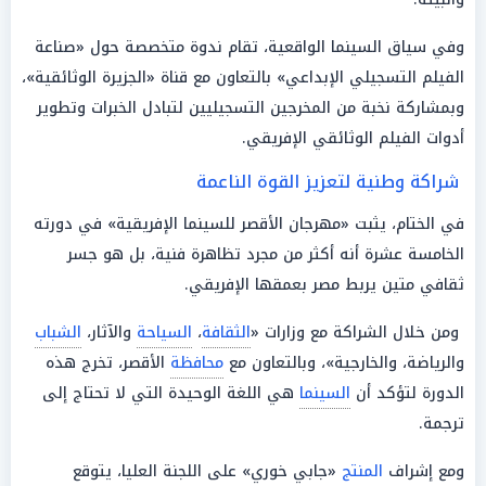
وفي سياق السينما الواقعية، تقام ندوة متخصصة حول «صناعة
الفيلم التسجيلي الإبداعي» بالتعاون مع قناة «الجزيرة الوثائقية»،
وبمشاركة نخبة من المخرجين التسجيليين لتبادل الخبرات وتطوير
أدوات الفيلم الوثائقي الإفريقي.
شراكة وطنية لتعزيز القوة الناعمة
في الختام، يثبت «مهرجان الأقصر للسينما الإفريقية» في دورته
الخامسة عشرة أنه أكثر من مجرد تظاهرة فنية، بل هو جسر
ثقافي متين يربط مصر بعمقها الإفريقي.
ومن خلال الشراكة مع وزارات «
الثقافة
،
السياحة
والآثار،
الشباب
والرياضة، والخارجية»، وبالتعاون مع
محافظة
الأقصر، تخرج هذه
الدورة لتؤكد أن
السينما
هي اللغة الوحيدة التي لا تحتاج إلى
ترجمة.
ومع إشراف
المنتج
«جابي خوري» على اللجنة العليا، يتوقع