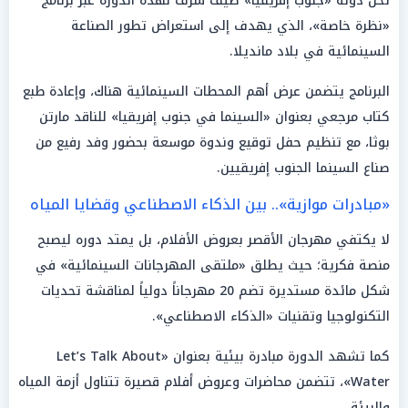
تحل دولة «جنوب إفريقيا» ضيف شرف لهذه الدورة عبر برنامج
«نظرة خاصة»، الذي يهدف إلى استعراض تطور الصناعة
السينمائية في بلاد مانديلا.
البرنامج يتضمن عرض أهم المحطات السينمائية هناك، وإعادة طبع
كتاب مرجعي بعنوان «السينما في جنوب إفريقيا» للناقد مارتن
بوثا، مع تنظيم حفل توقيع وندوة موسعة بحضور وفد رفيع من
صناع السينما الجنوب إفريقيين.
«مبادرات موازية».. بين الذكاء الاصطناعي وقضايا المياه
لا يكتفي مهرجان الأقصر بعروض الأفلام، بل يمتد دوره ليصبح
منصة فكرية؛ حيث يطلق «ملتقى المهرجانات السينمائية» في
شكل مائدة مستديرة تضم 20 مهرجاناً دولياً لمناقشة تحديات
التكنولوجيا وتقنيات «الذكاء الاصطناعي».
كما تشهد الدورة مبادرة بيئية بعنوان «Let’s Talk About
Water»، تتضمن محاضرات وعروض أفلام قصيرة تتناول أزمة المياه
والبيئة.