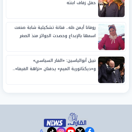
حفل زفاف ابنته
روفانا أيمن طه.. فنانة تشكيلية شابة صنعت
اسمها بالإبداع وحصدت الجوائز منذ الصغر
نبيل أبوالياسين: «الفار السياسي»
و«ديكتاتورية الميم» يدفنان «نزاهة الفيفا»..
وإقالة «إنفانتينو» باتت حتمية