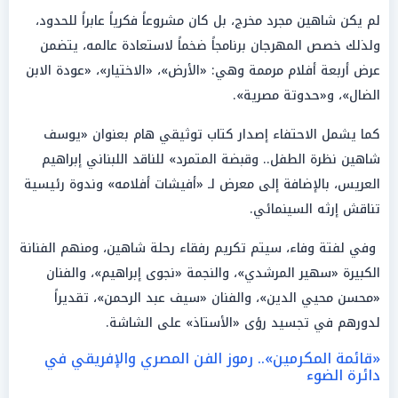
لم يكن شاهين مجرد مخرج، بل كان مشروعاً فكرياً عابراً للحدود،
ولذلك خصص المهرجان برنامجاً ضخماً لاستعادة عالمه، يتضمن
عرض أربعة أفلام مرممة وهي: «الأرض»، «الاختيار»، «عودة الابن
الضال»، و«حدوتة مصرية».
كما يشمل الاحتفاء إصدار كتاب توثيقي هام بعنوان «يوسف
شاهين نظرة الطفل.. وقبضة المتمرد» للناقد اللبناني إبراهيم
العريس، بالإضافة إلى معرض لـ «أفيشات أفلامه» وندوة رئيسية
تناقش إرثه السينمائي.
وفي لفتة وفاء، سيتم تكريم رفقاء رحلة شاهين، ومنهم الفنانة
الكبيرة «سهير المرشدي»، والنجمة «نجوى إبراهيم»، والفنان
«محسن محيي الدين»، والفنان «سيف عبد الرحمن»، تقديراً
لدورهم في تجسيد رؤى «الأستاذ» على الشاشة.
«قائمة المكرمين».. رموز الفن المصري والإفريقي في
دائرة الضوء