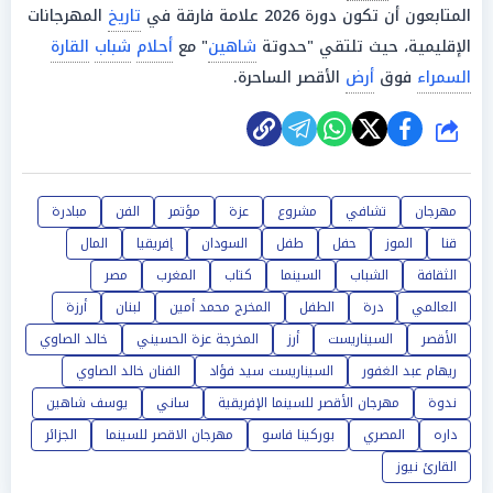
المتابعون أن تكون دورة 2026 علامة فارقة في
تاريخ
المهرجانات
الإقليمية، حيث تلتقي "حدوتة
شاهين
" مع
أحلام
شباب
القارة
السمراء
فوق
أرض
الأقصر الساحرة.
شارك
مهرجان
تشافي
مشروع
عزة
مؤتمر
الفن
مبادرة
قنا
الموز
حفل
طفل
السودان
إفريقيا
المال
الثقافة
الشباب
السينما
كتاب
المغرب
مصر
العالمي
درة
الطفل
المخرج محمد أمين
لبنان
أرزة
الأقصر
السيناريست
أرز
المخرجة عزة الحسيني
خالد الصاوي
ريهام عبد الغفور
السيناريست سيد فؤاد
الفنان خالد الصاوي
ندوة
مهرجان الأقصر للسينما الإفريقية
ساني
يوسف شاهين
داره
المصري
بوركينا فاسو
مهرجان الاقصر للسينما
الجزائر
القارئ نيوز