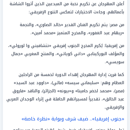
أعلن المهرجان عن تكريم نخبة من المبدعين الذين أثروا الشاشة
بأعمالهم، وجاءت الاختيارات لتعكس التنوع الإفريقي:
من مصر: يتم تكريم الفنان القدير «خالد الصاوي»، والنجمة
«ريهام عبد الغفور»، والمخرج المتميز «محمد أمين».
من إفريقيا: يُكرم المخرج الجنوب إفريقي «نتشافيني وا لورولي»،
والمؤلف البوركينابي «داني كوياتي»، والمنتج المغربي «جمال
سويسي».
كما قررت إدارة المهرجان إهداء الدورة لخمسة من الراحلين
العظام وهم: «سليماني سيسه» (مالي)، «داوود عبد السيد»
(مصر)، «محمد لخضر حامينا» و«بيونه» (الجزائر)، والناقد «فاروق
عبد الخالق»، تقديراً لمسيراتهم الحافلة في إثراء الوجدان العربي
والإفريقي.
«جنوب إفريقيا».. ضيف شرف وبوابة «نظرة خاصة»