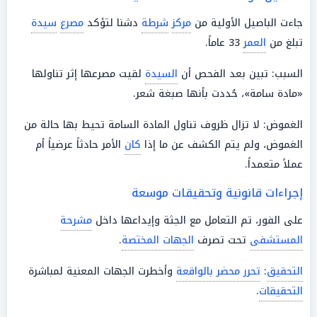
جاءت الباصيل الأولية من
مركز
شرطة
دشنا لتؤكد
مصرع
سيدة
تبلغ من
العمر
33 عاماً.
السبب: تبين بعد الفحص أن
السيدة
لقيت مصرعها إثر تناولها
«مادة سامة»، حُددت بأنها صبغة شعر.
الغموض: لا تزال ظروف تناول المادة السامة تحيط بها حالة من
الغموض، ولم يتم الكشف عن ما إذا
كان
الأمر حادثاً عرضياً أم
عملاً متعمداً.
إجراءات قانونية وتحقيقات موسعة
على الفور، تم التعامل مع الجثة وإيداعها داخل
مشرحة
المستشفى
تحت تصرف
الجهات المختصة
.
التحقيق
:
تحرر محضر بالواقعة
وأخطرت الجهات المعنية لمباشرة
التحقيقات
.