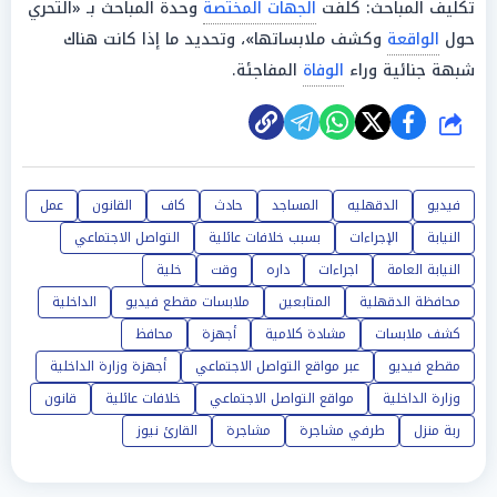
تكليف المباحث: كلفت
الجهات المختصة
وحدة المباحث بـ «التحري
حول
الواقعة
وكشف ملابساتها»، وتحديد ما إذا كانت هناك
شبهة جنائية وراء
الوفاة
المفاجئة.
شارك
فيديو
الدقهليه
المساجد
حادث
كاف
القانون
عمل
النيابة
الإجراءات
بسبب خلافات عائلية
التواصل الاجتماعي
النيابة العامة
اجراءات
داره
وقت
خلية
محافظة الدقهلية
المتابعين
ملابسات مقطع فيديو
الداخلية
كشف ملابسات
مشادة كلامية
أجهزة
محافظ
مقطع فيديو
عبر مواقع التواصل الاجتماعي
أجهزة وزارة الداخلية
وزارة الداخلية
مواقع التواصل الاجتماعي
خلافات عائلية
قانون
ربة منزل
طرفي مشاجرة
مشاجرة
القارئ نيوز