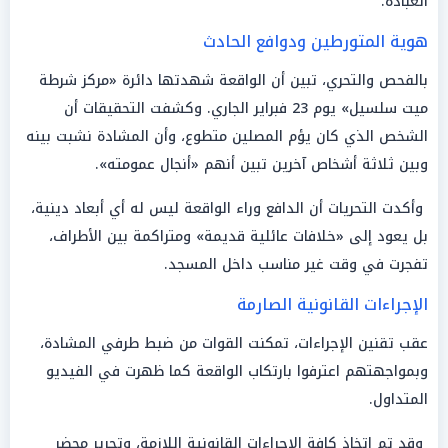
العبادة.
هوية المتورطين ودوافع الحادث
بالفحص والتحري، تبين أن الواقعة شهدتها دائرة «مركز شرطة
ميت سلسيل» يوم 23 فبراير الجاري. وكشفت التحقيقات أن
الشخص الذي كان يؤم المصلين متطوع، وأن المشادة نشبت بينه
وبين ثلاثة أشخاص آخرين تبين أنهم «أنجال عمومته».
وأكدت التحريات أن الدافع وراء الواقعة ليس له أي أبعاد دينية،
بل يعود إلى «خلافات عائلية قديمة» ومتراكمة بين الأطراف،
تفجرت في وقت غير مناسب داخل المسجد.
الإجراءات القانونية الصارمة
عقب تقنين الإجراءات، تمكنت القوات من ضبط طرفي المشادة،
وبمواجهتهم اعترفوا بارتكاب الواقعة كما ظهرت في الفيديو
المتداول.
وقد تم اتخاذ كافة الإجراءات القانونية اللازمة، وتحرير محضر