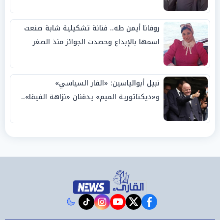
روفانا أيمن طه.. فنانة تشكيلية شابة صنعت
اسمها بالإبداع وحصدت الجوائز منذ الصغر
نبيل أبوالياسين: «الفار السياسي»
و«ديكتاتورية الميم» يدفنان «نزاهة الفيفا»..
وإقالة «إنفانتينو» باتت حتمية
instagram
tiktok
youtube
twitter
facebook