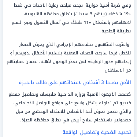
وفي ضربة أمنية موازية، نجحت مباحث رعاية الأحداث في ضبط
«19 شخصًا» (بينهم 5 سيدات) بنطاق محافظة القليوبية،
لاتهامهم باستغلال «11 طفلاً» في أعمال التسول وبيع السلع
بطريقة إلحاحية.
واعترف المتهمون بنشاطهم الإجرامي الذي يعرض الصغار
للخطر، فيما سارعت الجهات المعنية بتسليم الأطفال لذويهم أو
إيداعهم «دور الرعاية» لمن تعذر الوصول لأهله، لضمان حمايتهم
من الاستغلال.
الأمن يضبط 3 أشخاص لاعتدائهم على طالب بالجيزة
كشفت الأجهزة الأمنية بوزارة الداخلية ملابسات وتفاصيل مقطع
فيديو تم تداوله بشكل واسع على مواقع التواصل الاجتماعي،
والذي تضمن تعرض أحد الأشخاص للاعتداء الوحشي من قبل
مجهولين باستخدام سلاح أبيض في نطاق محافظة الجيزة.
تحديد الضحية وتفاصيل الواقعة