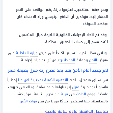
وبمواجهة المتهمين، اعترفوا بارتكابهم الواقعة على النحو
المشار إليه، مؤكدين أن الدافع الرئيسي وراء الاعتداء كان
«بقصد السرقة».
وقد تم اتخاذ الإجراءات القانونية اللازمة حيال المتهمين
لتقديمهم إلى جهات التحقيق المختصة.
ويأتي هذا التحرك السريع تأكيداً على حرص
وزارة
الداخلية
على
«فرض
الأمن
وحماية
المواطنين
» من أي تجاوزات إجرامية.
لغز جديد أمام الأمن بقنا بعد مصرع ربة منزل بصبغة شعر
في سياق منفصل، تلقت
الأجهزة الأمنية بمديرية أمن قنا
إخطاراً
مأساوياً بوفاة ربة
منزل
إثر تناولها مادة سامة، وذلك في ظروف
غامضة، ووقع
الحادث
في
قرية
فاو بحري التابعة لمركز دشنا
بالمحافظة، مما استدعى تحركاً فورياً من قبل
قوات
الأمن
.
تفاصيل الواقعة: مادة سامة قاضية