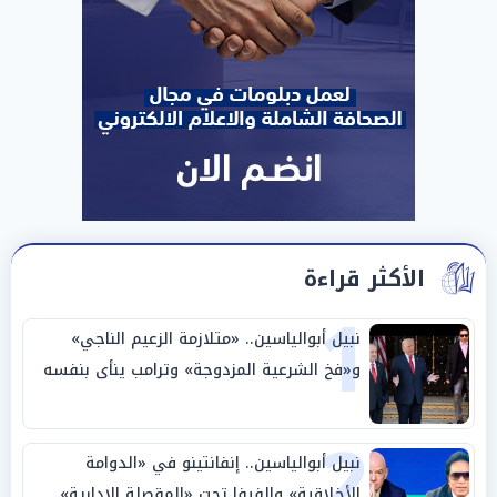
الأكثر قراءة
1
نبيل أبوالياسين.. «متلازمة الزعيم الناجي»
و«فخ الشرعية المزدوجة» وترامب ينأى بنفسه
وحليفه في «ميتم استراتيجي»
2
نبيل أبوالياسين.. إنفانتينو في «الدوامة
الأخلاقية» والفيفا تحت «المقصلة الإدارية» ..