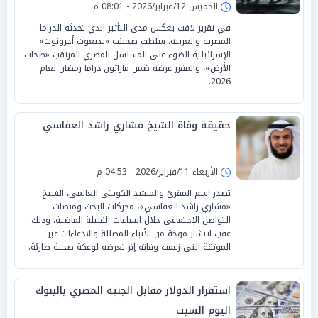
الخميس 12/فبراير/2026 - 08:01 م
في تقرير لافت يعكس مدى التأثير الذي تحدثه الدراما
المصرية والعربية، سلطت صحيفة «يديعوت أحرونوت»
الإسرائيلية الضوء على المسلسل المصري المرتقب «صحاب
الأرض»، والمقرر عرضه ضمن ماراثون دراما رمضان لعام
2026.
حقيقة وفاة الشيخ مشاري راشد العفاسي
الأربعاء 11/فبراير/2026 - 04:53 م
تصدر اسم المقرئ والمنشد الكويتي العالمي، الشيخ
«مشاري راشد العفاسي»، محركات البحث ومنصات
التواصل الاجتماعي خلال الساعات القليلة الماضية، وذلك
عقب انتشار موجة من الأنباء المضللة والادعاءات غير
الموثقة التي زعمت وفاته إثر تعرضه لوعكة صحية طارئة.
استقرار الدولار مقابل الجنيه المصري بالبنوك
اليوم السبت