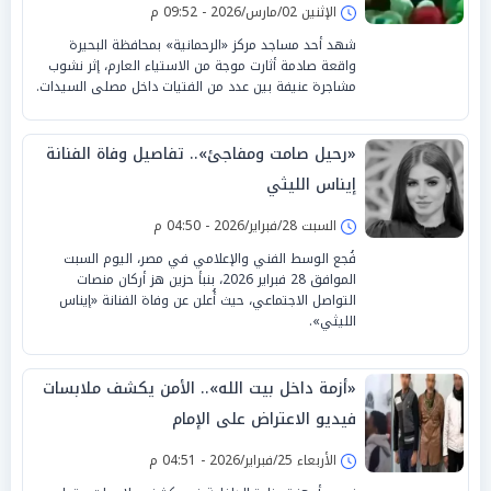
الإثنين 02/مارس/2026 - 09:52 م
شهد أحد مساجد مركز «الرحمانية» بمحافظة البحيرة
واقعة صادمة أثارت موجة من الاستياء العارم، إثر نشوب
مشاجرة عنيفة بين عدد من الفتيات داخل مصلى السيدات.
«رحيل صامت ومفاجئ».. تفاصيل وفاة الفنانة
إيناس الليثي
السبت 28/فبراير/2026 - 04:50 م
فُجع الوسط الفني والإعلامي في مصر، اليوم السبت
الموافق 28 فبراير 2026، بنبأ حزين هز أركان منصات
التواصل الاجتماعي، حيث أُعلن عن وفاة الفنانة «إيناس
الليثي».
«أزمة داخل بيت الله».. الأمن يكشف ملابسات
فيديو الاعتراض على الإمام
الأربعاء 25/فبراير/2026 - 04:51 م