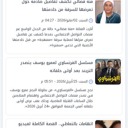
منة فضالي تكشف تفاصيل صادمة حول
تعرضها للسرقة من خادمتها
السبت 02/مايو/2026 - 04:27 م
أثارت الفنانة «منة فضالي» حالة من الجدل الواسع عبر
منصات التواصل الاجتماعي، بعدما كشفت عن تفاصيل
تعرض منزلها لعملية سرقة «ممنهجة» من قبل خادمتها
الأجنبية التي تدعى «سميرة».
مسلسل الفرنساوي لعمرو يوسف يتصدر
التريند بعد أولى حلقاته
السبت 25/أبريل/2026 - 05:51 م
نجح مسلسل «الفرنساوي»، من بطولة النجم عمرو يوسف،
في تصدر منصات التواصل الاجتماعي واهتمام المتابعين
خلال الساعات القليلة الماضية، وذلك عقب عرض أولى
حلقاته أمس الجمعة الموافق «24 أبريل 2026».
اتهامات بالتعاطي.. القصة الكاملة لفيديو