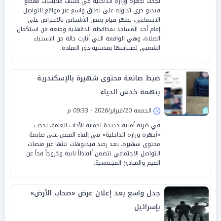
نجحت أجهزة وزارة الداخلية في كشف ملابسات مقطع
فيديو جرى تداوله على نطاق واسع عبر مواقع التواصل
الاجتماعي، يظهر قيام بعض الأشخاص بالاعتراض على
إمام أحد المساجد بمحافظة الدقهلية ومنعه من استكمال
الصلاة، وهي الواقعة التي أثارت حالة من الاستياء
الشعبي لمساسها بقدسية دور العبادة.
ضبط صانعة محتوى شهيرة بالإسكندرية
بتهمة خدش الحياء
الجمعة 20/فبراير/2026 - 09:33 م
في ضربة أمنية جديدة لحماية الآداب العامة، نجحت
«أجهزة وزارة الداخلية» في إلقاء القبض على صانعة
محتوى شهيرة، بعد رصد فيديوهات تبثها عبر منصات
التواصل الاجتماعي تتضمن ألفاظاً نابية وخروجاً فجاً عن
القيم والمبادئ المجتمعية.
جدل واسع بعد إعلان عرض «صحاب الأرض»
بإسرائيل