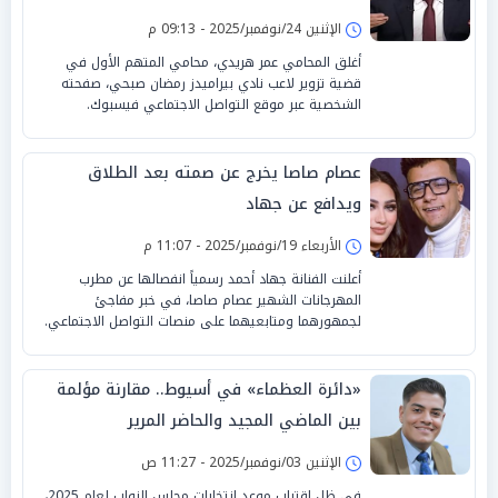
الإثنين 24/نوفمبر/2025 - 09:13 م
أغلق المحامي عمر هريدي، محامي المتهم الأول في
قضية تزوير لاعب نادي بيراميدز رمضان صبحي، صفحته
الشخصية عبر موقع التواصل الاجتماعي فيسبوك.
عصام صاصا يخرج عن صمته بعد الطلاق
ويدافع عن جهاد
الأربعاء 19/نوفمبر/2025 - 11:07 م
أعلنت الفنانة جهاد أحمد رسمياً انفصالها عن مطرب
المهرجانات الشهير عصام صاصا، في خبر مفاجئ
لجمهورهما ومتابعيهما على منصات التواصل الاجتماعي.
«دائرة العظماء» في أسيوط.. مقارنة مؤلمة
بين الماضي المجيد والحاضر المرير
الإثنين 03/نوفمبر/2025 - 11:27 ص
في ظل اقتراب موعد انتخابات مجلس النواب لعام 2025،