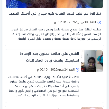
تظاهرة حب فنية لدعم الفنانة هبة مجدي في أزمتها الصحية
الثلاثاء 30/يونيو/2026 - 12:38 ص
حظيت الفنانة هبة مجدي بموجة عارمة ودعم واسع النطاق من قِبل نجوم
الوسط الفني وصنّاع الدراما في مصر والوطن العربي، وذلك عقب إعلانها
الرسمي عن مرورها بأزمة صحية صعبة ومعقدة خلال الفترة الراهنة.
القبض على صانعة محتوى بعد الإساءة
لمتابعيها بهدف زيادة المشاهدات
الأحد 24/مايو/2026 - 06:10 م
نجحت الأجهزة الأمنية بوزارة الداخلية في كشف ملابسات
واقعة مثيرة؛ حيث كشفت ملابسات تعدي صانعة محتوى
بالسب على أحد متابعيها خلال بث مباشر عبر صفحتها
الشخصية بمواقع التواصل الاجتماعي والزعم بكون والدها
وشقيقها يعملان بوزارة الداخلية» لترهيب المتابعين.