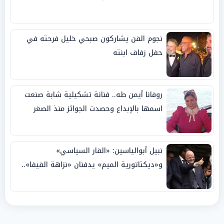
نجوم الفن يشاركون صبحي خليل فرحته في
حفل زفاف ابنته
روفانا أيمن طه.. فنانة تشكيلية شابة صنعت
اسمها بالإبداع وحصدت الجوائز منذ الصغر
نبيل أبوالياسين: «الفار السياسي»
و«ديكتاتورية الميم» يدفنان «نزاهة الفيفا»..
وإقالة «إنفانتينو» باتت حتمية