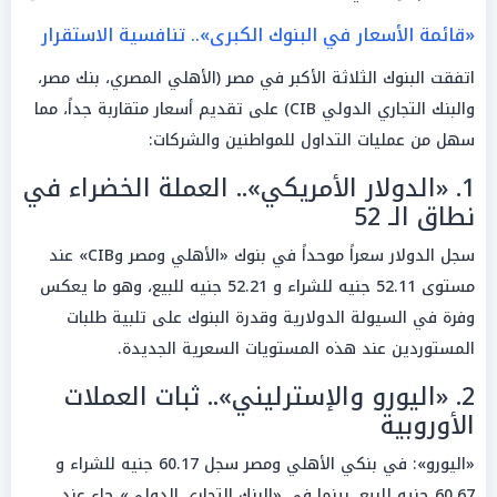
«قائمة الأسعار في البنوك الكبرى».. تنافسية الاستقرار
اتفقت البنوك الثلاثة الأكبر في مصر (الأهلي المصري، بنك مصر،
والبنك التجاري الدولي CIB) على تقديم أسعار متقاربة جداً، مما
سهل من عمليات التداول للمواطنين والشركات:
1. «الدولار الأمريكي».. العملة الخضراء في
نطاق الـ 52
سجل الدولار سعراً موحداً في بنوك «الأهلي ومصر وCIB» عند
مستوى 52.11 جنيه للشراء و 52.21 جنيه للبيع، وهو ما يعكس
وفرة في السيولة الدولارية وقدرة البنوك على تلبية طلبات
المستوردين عند هذه المستويات السعرية الجديدة.
2. «اليورو والإسترليني».. ثبات العملات
الأوروبية
«اليورو»: في بنكي الأهلي ومصر سجل 60.17 جنيه للشراء و
60.67 جنيه للبيع، بينما في «البنك التجاري الدولي» جاء عند