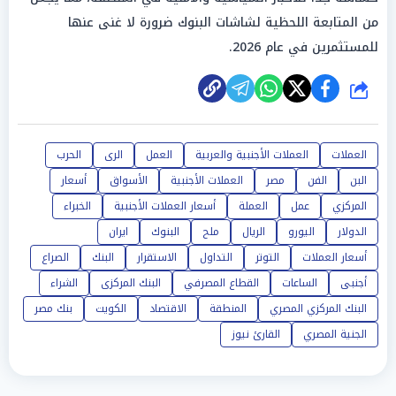
من المتابعة اللحظية لشاشات البنوك ضرورة لا غنى عنها
للمستثمرين في عام 2026.
شارك
العملات
العملات الأجنبية والعربية
العمل
الرى
الحرب
البن
الفن
مصر
العملات الأجنبية
الأسواق
أسعار
المركزي
عمل
العملة
أسعار العملات الأجنبية
الخبراء
الدولار
اليورو
الريال
ملح
البنوك
ايران
أسعار العملات
التوتر
التداول
الاستقرار
البنك
الصراع
أجنبى
الساعات
القطاع المصرفي
البنك المركزى
الشراء
البنك المركزي المصري
المنطقة
الاقتصاد
الكويت
بنك مصر
الجنية المصري
القارئ نيوز