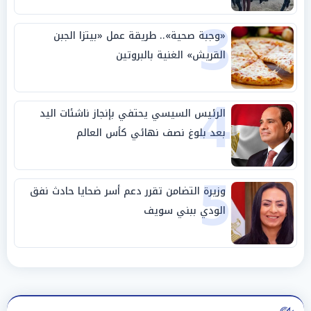
3
«وجبة صحية».. طريقة عمل «بيتزا الجبن
القريش» الغنية بالبروتين
4
الرئيس السيسي يحتفي بإنجاز ناشئات اليد
بعد بلوغ نصف نهائي كأس العالم
5
وزيرة التضامن تقرر دعم أسر ضحايا حادث نفق
الودي ببني سويف