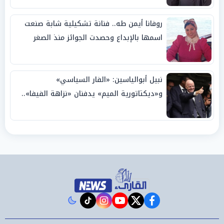
روفانا أيمن طه.. فنانة تشكيلية شابة صنعت
اسمها بالإبداع وحصدت الجوائز منذ الصغر
نبيل أبوالياسين: «الفار السياسي»
و«ديكتاتورية الميم» يدفنان «نزاهة الفيفا»..
وإقالة «إنفانتينو» باتت حتمية
instagram
tiktok
youtube
twitter
facebook