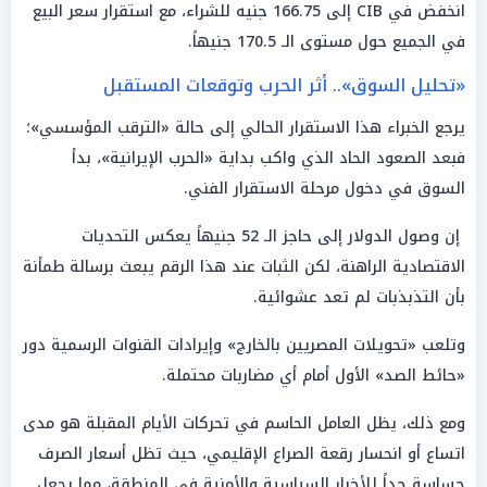
انخفض في CIB إلى 166.75 جنيه للشراء، مع استقرار سعر البيع
في الجميع حول مستوى الـ 170.5 جنيهاً.
«تحليل السوق».. أثر الحرب وتوقعات المستقبل
يرجع الخبراء هذا الاستقرار الحالي إلى حالة «الترقب المؤسسي»؛
فبعد الصعود الحاد الذي واكب بداية «الحرب الإيرانية»، بدأ
السوق في دخول مرحلة الاستقرار الفني.
إن وصول الدولار إلى حاجز الـ 52 جنيهاً يعكس التحديات
الاقتصادية الراهنة، لكن الثبات عند هذا الرقم يبعث برسالة طمأنة
بأن التذبذبات لم تعد عشوائية.
وتلعب «تحويلات المصريين بالخارج» وإيرادات القنوات الرسمية دور
«حائط الصد» الأول أمام أي مضاربات محتملة.
ومع ذلك، يظل العامل الحاسم في تحركات الأيام المقبلة هو مدى
اتساع أو انحسار رقعة الصراع الإقليمي، حيث تظل أسعار الصرف
حساسة جداً للأخبار السياسية والأمنية في المنطقة، مما يجعل