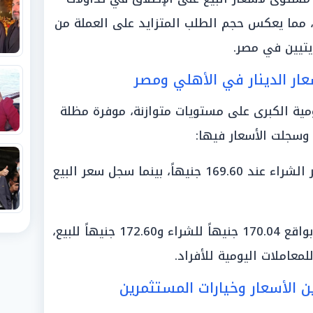
 وصل إلى 173.45 جنيهاً، مما يعكس حجم الطلب المتزايد على العملة من
يتيين في مصر.
ار الدينار في الأهلي ومصر
مية الكبرى على مستويات متوازنة، موفرة مظلة
 وسجلت الأسعار فيها:
«البنك الأهلي المصري»: استقر سعر الشراء عند 169.60 جنيهاً، بينما سجل سعر البيع
«بنك مصر»: سجل سعراً متقارباً جداً بواقع 170.04 جنيهاً للشراء و172.60 جنيهاً للبيع،
للمعاملات اليومية للأفراد.
ن الأسعار وخيارات المستثمرين