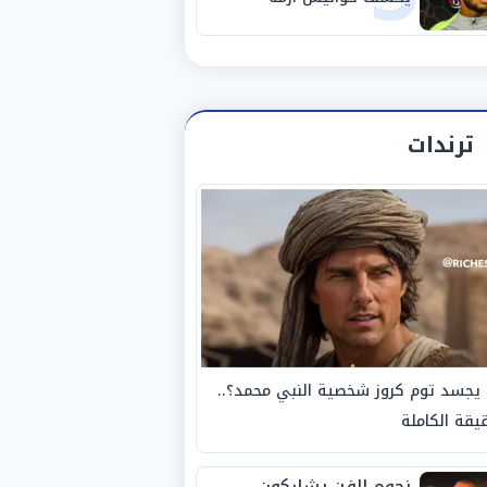
استبعاده المفاجئ من
الزمالك
ترندات
يجسد توم كروز شخصية النبي محمد؟..
يقة الكاملة
نجوم الفن يشاركون