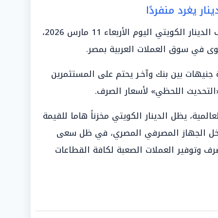
نار يغرد منفردًا
يؤكد التباين الواسع في أسعار صرف الدينار الكويتي اليوم الأربعاء 11 مارس 2026،
قوى في سوق العملات العربية بمصر.
نيهات بين بنك وآخـر يحتم على المستثمرين
«التحديث اللحظي» لأسعار الصرف.
لمية، يظل الدينار الكويتي مخزناً هاما للقيمة
داخل الجهاز المصرفي المصري، في ظل سعى
رف وتوفير العملات الصعبة لكافة القطاعات