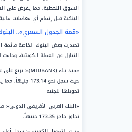
السوق اللحظية، مما يفرض على الشر
البنكية قبل إتمام أي معاملات مالية
«قمة الجدول السعري».. البنوك 
تصدرت بعض البنوك الخاصة قائمة الأ
التنازل عن العملة الكويتية، وجاءت ا
«ميد بنك (MIDBANK
حيث سجل نحو 73.14
تحويلها للجنيه.
«البنك العربي الأفريقي الدولي»: قد
تجاوز حاجز 173.35 جنيهاً.
«بيت التمويل الكويتي»: سجل أعلى 