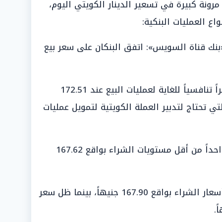
رونة كبيرة في تسعير الدينار الكويتي اليوم،
اع العمليات البنكية:
ش إس بي سي (HSBC)» و«بنك قناة السويس»: اتفق البنكان على سعر بيع
«المصرف العربي الدولي»: قدم سعراً تنافسياً للغاية لعمليات البيع عند 172.51
ي تحتاج لتدبير العملة الكويتية لتمويل عمليات
«مصرف أبوظبي الإسلامي»: سجل واحداً من أقل مستويات الشراء بواقع 167.62
«بنك القاهرة»: جاء في ذيل قائمة أسعار الشراء بواقع 167.90 جنيهاً، بينما ظل سعر