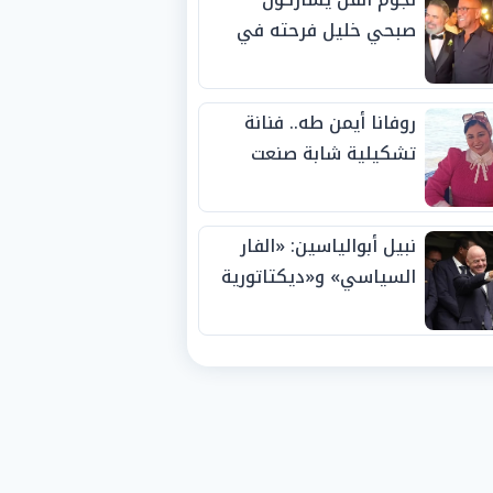
صبحي خليل فرحته في
حفل زفاف ابنته
روفانا أيمن طه.. فنانة
تشكيلية شابة صنعت
اسمها بالإبداع وحصدت
الجوائز منذ الصغر
نبيل أبوالياسين: «الفار
السياسي» و«ديكتاتورية
الميم» يدفنان «نزاهة
الفيفا».. وإقالة
«إنفانتينو» باتت حتمية