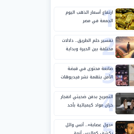
1
ارتفاع أسعار الذهب اليوم
الجمعة في مصر
2
تفسير حلم الطريق.. دلالات
مختلفة بين الحيرة وبداية
3
مرحلة جديدة
صانعة محتوى في قبضة
الأمن بتهمة نشر فيديوهات
4
خادشة للحياء
التصريح بدفن ضحيتي انفجار
خزان مواد كيميائية بأحد
5
مصانع الفيوم
«دول عصابة».. أنس وائل
يكشف كواليس أزمة