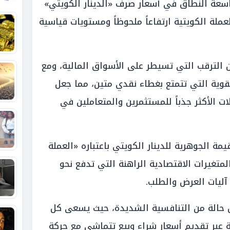
س 2026، تحركات واسعة النطاق في أسعار صرف «الدينار الكويتي»
ملة الكويتية ارتفاعاً ملحوظاً ومستويات قياسية
الترقب التي تسيطر على الأسواق المالية، ومع
لقوية التي تتمتع بغطاء نقدي متين، مما جعل
ت الأكثر جذباً للمستثمرين والمتعاملين في
يمة الجوهرية للدينار الكويتي باعتباره «العملة
المتغيرات الاقتصادية الراهنة التي تدفع نحو
 آليات العرض والطلب.
ق حالة من التنافسية الشديدة، حيث يسعى كل
ية عبر تقديم أسعار شراء وبيع تتماشى مع حركة