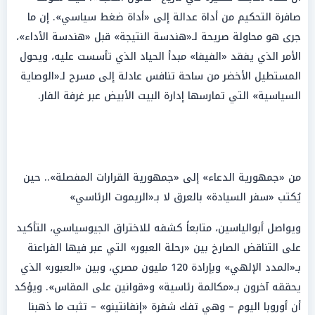
صافرة التحكيم من أداة عدالة إلى «أداة ضغط سياسي». إن ما
جرى هو محاولة صريحة لـ«هندسة النتيجة» قبل «هندسة الأداء»،
الأمر الذي يفقد «الفيفا» مبدأ الحياد الذي تأسست عليه، ويحول
المستطيل الأخضر من ساحة تنافس عادلة إلى مسرح لـ«الوصاية
السياسية» التي تمارسها إدارة البيت الأبيض عبر غرفة الفار.
من «جمهورية الدعاء» إلى «جمهورية القرارات المفصلة».. حين
يُكتب «سفر السيادة» بالعرق لا بـ«الريموت الرئاسي»
ويواصل أبوالياسين، متابعاً كشفه للاختراق الجيوسياسي، التأكيد
على التناقض الصارخ بين «رحلة العبور» التي عبر فيها الفراعنة
بـ«المدد الإلهي» وبإرادة 120 مليون مصري، وبين «العبور» الذي
يحققه آخرون بـ«مكالمة رئاسية» و«قوانين على المقاس». ويؤكد
أن أوروبا اليوم – وهي تفك شفرة «إنفانتينو» – تثبت ما ذهبنا