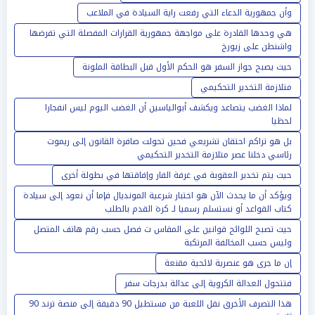
وأن جمهورية الدعاء التي رفعت راية السيادة في الملاعب
هي وحدها القادرة على مواجهة جمهورية القرارات المفصلة التي تفرضها
واشنطن على زيورخ
حيث يصبح جواز السفر هو الحكم الأول قبل البطاقة الملونة
متلازمة التخدير التحكيمي
لماذا الغضب يتصاعد ويكشف أبوالياسين أن الغضب اليوم ليس انفجارا
لحظيا
بل هو تراكم احتقان تشريعي فحين تحولت صافرة القانون إلى ريموت
رئاسي دخلنا عصر متلازمة التخدير التحكيمي
حيث يتم تخدير العقوبة في غرفة الفار وإفاقتها في بطولة أخرى
ويؤكد أن ما يحدث الآن هو اختبار شرعية المونديال فإما أن نعود إلى سيادة
كتاب القواعد أو نستسلم رسميا لـ كرة القدم بالطلب
حيث تصبح اللوائح قوانين على المقاس ت فصل حسب رقم هاتف المتصل
وليس حسب المخالفة المرتكبة
إن ما جرى هو عنصرية لائحية مقنعة
فتتحول العدالة الكروية إلى عدالة بدرجات سفر
هذا التصرف الأخرق نقل اللعبة من مستطيل 90 دقيقة إلى منصة ترند 90