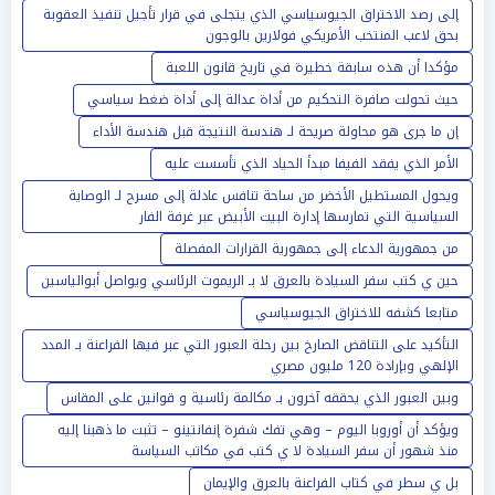
إلى رصد الاختراق الجيوسياسي الذي يتجلى في قرار تأجيل تنفيذ العقوبة
بحق لاعب المنتخب الأمريكي فولارين بالوجون
مؤكدا أن هذه سابقة خطيرة في تاريخ قانون اللعبة
حيث تحولت صافرة التحكيم من أداة عدالة إلى أداة ضغط سياسي
إن ما جرى هو محاولة صريحة لـ هندسة النتيجة قبل هندسة الأداء
الأمر الذي يفقد الفيفا مبدأ الحياد الذي تأسست عليه
ويحول المستطيل الأخضر من ساحة تنافس عادلة إلى مسرح لـ الوصاية
السياسية التي تمارسها إدارة البيت الأبيض عبر غرفة الفار
من جمهورية الدعاء إلى جمهورية القرارات المفصلة
حين ي كتب سفر السيادة بالعرق لا بـ الريموت الرئاسي ويواصل أبوالياسين
متابعا كشفه للاختراق الجيوسياسي
التأكيد على التناقض الصارخ بين رحلة العبور التي عبر فيها الفراعنة بـ المدد
الإلهي وبإرادة 120 مليون مصري
وبين العبور الذي يحققه آخرون بـ مكالمة رئاسية و قوانين على المقاس
ويؤكد أن أوروبا اليوم – وهي تفك شفرة إنفانتينو – تثبت ما ذهبنا إليه
منذ شهور أن سفر السيادة لا ي كتب في مكاتب السياسة
بل ي سطر في كتاب الفراعنة بالعرق والإيمان