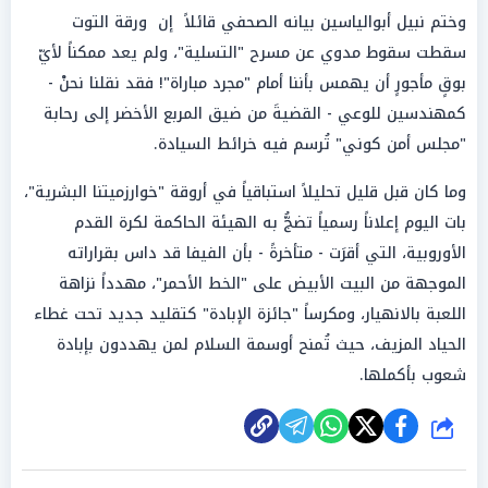
وختم نبيل أبوالياسين بيانه الصحفي قائلاً إن ورقة التوت
سقطت سقوط مدوي عن مسرح "التسلية"، ولم يعد ممكناً لأيّ
بوقٍ مأجورٍ أن يهمس بأننا أمام "مجرد مباراة"! فقد نقلنا نحنْ -
كمهندسين للوعي - القضيةَ من ضيق المربع الأخضر إلى رحابة
"مجلس أمن كوني" تُرسم فيه خرائط السيادة.
وما كان قبل قليل تحليلاً استباقياً في أروقة "خوارزميتنا البشرية"،
بات اليوم إعلاناً رسمياً تضجُّ به الهيئة الحاكمة لكرة القدم
الأوروبية، التي أقرَت - متأخرةً - بأن الفيفا قد داس بقراراته
الموجهة من البيت الأبيض على "الخط الأحمر"، مهدداً نزاهة
اللعبة بالانهيار، ومكرساً "جائزة الإبادة" كتقليد جديد تحت غطاء
الحياد المزيف، حيث تُمنح أوسمة السلام لمن يهددون بإبادة
شعوب بأكملها.
شارك