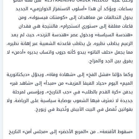
وكتب عليه "RESTRAINING ORDER NEEDED" قبل قمة الناتو
بساعات. ويؤكد أن هذا «أسلوب الاستفزاز الخوارزمي» الجديد
يحول التحالفات من معاهدات إلى «كومنتات فيسبوك»، ومن
قاعات مغلقة إلى «ستوري انستجرام»، فالنتيجة هي فقدان
«هندسة السياسة» ودخول عصر «هندسة الترند»، حيث لم يعد
الزعيم يخاطب نظيره، بل يخاطب قاعدته الشعبية عبر إهانة نظيره،
مما يجعل «حلف الناتو» يبدو كأنه جروب واتساب يديره «أدمن» لا
يفرق بين الجد والمزاح.
وكما حوّلنا «فشل الفخ» إلى «شهادة وفاة»، ويحوّل «ديكتاتورية
الميم» اليوم «حياد الفيفا المزيف» من «مبدأ» إلى «شاهد قبر»
يدفن «كرة القدم بالطلب» في «جب التاريخ»، ويؤسس لمرحلة
جديدة لا تعترف فيها الشعوب بوصاية سياسية على الرياضة، ولا
بقوانين تُفصل في البيت الأبيض وتُخيط في زيورخ.
«سقوط الأقنعة».. من «المربع الأخضر» إلى «مجلس أمن» التاريخ