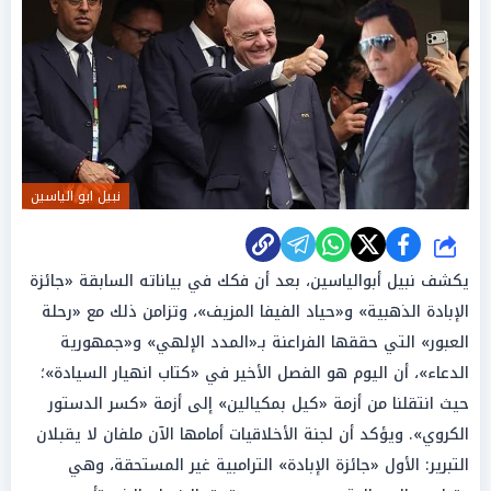
نبيل ابو الياسين
شارك
يكشف نبيل أبوالياسين، بعد أن فكك في بياناته السابقة «جائزة
الإبادة الذهبية» و«حياد الفيفا المزيف»، وتزامن ذلك مع «رحلة
العبور» التي حققها الفراعنة بـ«المدد الإلهي» و«جمهورية
الدعاء»، أن اليوم هو الفصل الأخير في «كتاب انهيار السيادة»؛
حيث انتقلنا من أزمة «كيل بمكيالين» إلى أزمة «كسر الدستور
الكروي». ويؤكد أن لجنة الأخلاقيات أمامها الآن ملفان لا يقبلان
التبرير: الأول «جائزة الإبادة» الترامبية غير المستحقة، وهي