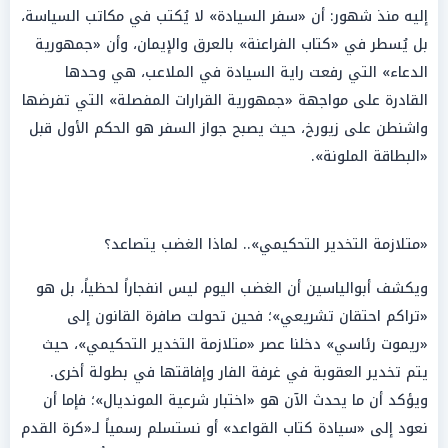
إليه منذ شهور: أن «سفر السيادة» لا يُكتب في مكاتب السياسة،
بل يُسطر في «كتاب الفراعنة» بالعرق والإيمان، وأن «جمهورية
الدعاء» التي رفعت راية السيادة في الملاعب، هي وحدها
القادرة على مواجهة «جمهورية القرارات المفصلة» التي تفرضها
واشنطن على زيورخ، حيث يصبح جواز السفر هو الحكم الأول قبل
«البطاقة الملونة».
«متلازمة التخدير التحكيمي».. لماذا الغضب يتصاعد؟
ويكشف أبوالياسين أن الغضب اليوم ليس انفجاراً لحظياً، بل هو
«تراكم احتقان تشريعي»؛ فحين تحولت صافرة القانون إلى
«ريموت رئاسي» دخلنا عصر «متلازمة التخدير التحكيمي»، حيث
يتم تخدير العقوبة في غرفة الفار وإفاقتها في بطولة أخرى.
ويؤكد أن ما يحدث الآن هو «اختبار شرعية المونديال»؛ فإما أن
نعود إلى «سيادة كتاب القواعد» أو نستسلم رسمياً لـ«كرة القدم