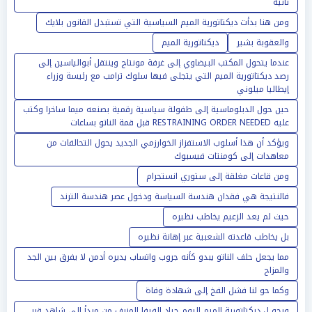
ثانية
ومن هنا بدأت ديكتاتورية الميم السياسية التي تستبدل القانون بلايك
والعقوبة بشير
ديكتاتورية الميم
عندما يتحول المكتب البيضاوي إلى غرفة مونتاج وينتقل أبوالياسين إلى
رصد ديكتاتورية الميم التي يتجلى فيها سلوك ترامب مع رئيسة وزراء
إيطاليا ميلوني
حين حول الدبلوماسية إلى طفولة سياسية رقمية بصنعه ميما ساخرا وكتب
عليه RESTRAINING ORDER NEEDED قبل قمة الناتو بساعات
ويؤكد أن هذا أسلوب الاستفزاز الخوارزمي الجديد يحول التحالفات من
معاهدات إلى كومنتات فيسبوك
ومن قاعات مغلقة إلى ستوري انستجرام
فالنتيجة هي فقدان هندسة السياسة ودخول عصر هندسة الترند
حيث لم يعد الزعيم يخاطب نظيره
بل يخاطب قاعدته الشعبية عبر إهانة نظيره
مما يجعل حلف الناتو يبدو كأنه جروب واتساب يديره أدمن لا يفرق بين الجد
والمزاح
وكما حو لنا فشل الفخ إلى شهادة وفاة
ويحو ل ديكتاتورية الميم اليوم حياد الفيفا المزيف من مبدأ إلى شاهد قبر