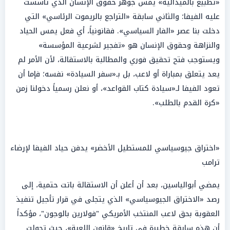
«تطبيع بالميدالية» يمس جوهر حقوق الإنسان الذي تأسست
عليه الفيفا؛ والثاني سابقة «التراجع بالريموت الرئاسي» التي
دخلت بنا عصر «الفار السياسي». فقانونياً، أي فعل يمس الحياد
والنزاهة وحقوق الإنسان هو «تفجير لشرعية المؤسسة»
ويستوجب فتح تحقيق فوري والمطالبة بالاستقالة، لأن الأمر لم
يعد يتعلق بمباراة أو لاعب، بل بـ«سفر السيادة» نفسه؛ فإما أن
تعود الفيفا لـ«سيادة كتاب القواعد»، أو نعلن رسمياً دخولنا زمن
«كرة القدم بالطلب».
«اختراق جيوسياسي للمستطيل الأخضر» يدفن حياد الفيفا لإرضاء
ترامب
يمضي أبوالياسين، بعد أن أعلن أن الاستقالة باتت حتمية، إلى
رصد «الاختراق الجيوسياسي» الذي يتجلى في قرار تأجيل تنفيذ
العقوبة بحق لاعب المنتخب الأمريكي "فولارين بالوجون"، مؤكداً
أن هذه سابقة خطيرة في تاريخ «قانون اللعبة»، حيث تحولت