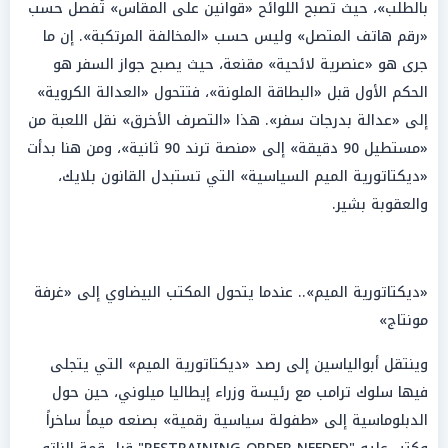
بالطلب»، حيث تصبح اللوائح «قوانين على المقاس» تُفصل حسب
«رقم هاتف المتصل» وليس حسب «المخالفة المرتكبة». إن ما
جرى هو «عنصرية لائحية» مقنعة، حيث يصبح جواز السفر هو
الحكم الأول قبل «البطاقة الملونة»، فتتحول «العدالة الكروية»
إلى «عدالة بدرجات سفر». هذا «التصرف الأخرق» نقل اللعبة من
«مستطيل 90 دقيقة» إلى «منصة ترند 90 ثانية»، ومن هنا بدأت
«ديكتاتورية الميم السياسية» التي تستبدل القانون بلايك،
والعقوبة بشير.
«ديكتاتورية الميم».. عندما يتحول المكتب البيضاوي إلى «غرفة
مونتاج»
وينتقل أبوالياسين إلى رصد «ديكتاتورية الميم» التي يتجلى
فيها سلوك ترامب مع رئيسة وزراء إيطاليا ميلوني، حين حول
الدبلوماسية إلى «طفولة سياسية رقمية» بصنعه ميماً ساخراً