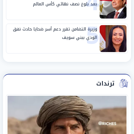
4
بعد بلوغ نصف نهائي كأس العالم
5
وزيرة التضامن تقرر دعم أسر ضحايا حادث نفق
الودي ببني سويف
ترندات