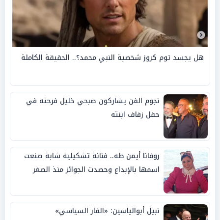
هل يجسد توم كروز شخصية النبي محمد؟.. الحقيقة الكاملة
نجوم الفن يشاركون صبحي خليل فرحته في
حفل زفاف ابنته
روفانا أيمن طه.. فنانة تشكيلية شابة صنعت
اسمها بالإبداع وحصدت الجوائز منذ الصغر
نبيل أبوالياسين: «الفار السياسي»