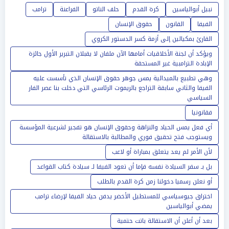
نبيل أبوالياسين
كرة القدم
حلف الناتو
الفراعنة
ترامب
الفيفا
القانون
حقوق الإنسان
القارئ بمكيالين إلى أزمة كسر الدستور الكروي
ويؤكد أن لجنة الأخلاقيات أمامها الآن ملفان لا يقبلان التبرير الأول جائزة
الإبادة الترامبية غير المستحقة
وهي تطبيع بالميدالية يمس جوهر حقوق الإنسان الذي تأسست عليه
الفيفا والثاني سابقة التراجع بالريموت الرئاسي التي دخلت بنا عصر الفار
السياسي
فقانونيا
أي فعل يمس الحياد والنزاهة وحقوق الإنسان هو تفجير لشرعية المؤسسة
ويستوجب فتح تحقيق فوري والمطالبة بالاستقالة
لأن الأمر لم يعد يتعلق بمباراة أو لاعب
بل بـ سفر السيادة نفسه فإما أن تعود الفيفا لـ سيادة كتاب القواعد
أو نعلن رسميا دخولنا زمن كرة القدم بالطلب
اختراق جيوسياسي للمستطيل الأخضر يدفن حياد الفيفا لإرضاء ترامب
يمضي أبوالياسين
بعد أن أعلن أن الاستقالة باتت حتمية