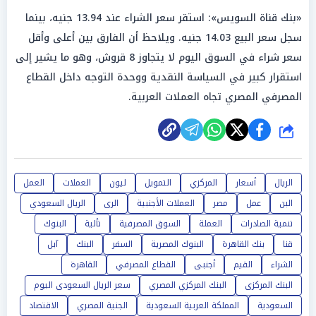
«بنك قناة السويس»: استقر سعر الشراء عند 13.94 جنيه، بينما
سجل سعر البيع 14.03 جنيه. ويلاحظ أن الفارق بين أعلى وأقل
سعر شراء في السوق اليوم لا يتجاوز 8 قروش، وهو ما يشير إلى
استقرار كبير في السياسة النقدية ووحدة التوجه داخل القطاع
المصرفي المصري تجاه العملات العربية.
شارك
الريال
أسعار
المركزي
التمويل
ليون
العملات
العمل
البن
عمل
مصر
العملات الأجنبية
الرى
الريال السعودي
تنمية الصادرات
العملة
السوق المصرفية
تألية
البنوك
قنا
بنك القاهرة
البنوك المصرية
السفر
البنك
آبل
الشراء
القيم
أجنبى
القطاع المصرفي
القاهرة
البنك المركزى
البنك المركزي المصري
سعر الريال السعودى اليوم
السعودية
المملكة العربية السعودية
الجنية المصري
الاقتصاد