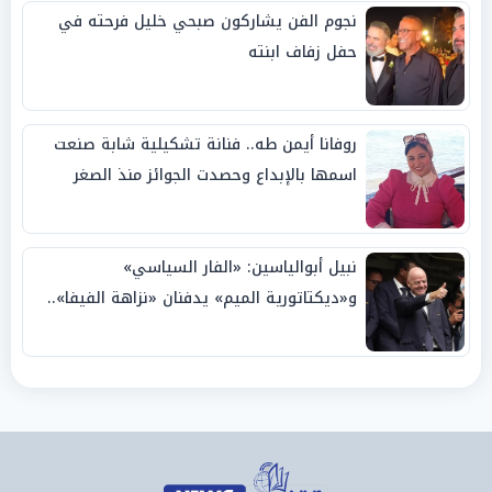
نجوم الفن يشاركون صبحي خليل فرحته في
حفل زفاف ابنته
روفانا أيمن طه.. فنانة تشكيلية شابة صنعت
اسمها بالإبداع وحصدت الجوائز منذ الصغر
نبيل أبوالياسين: «الفار السياسي»
و«ديكتاتورية الميم» يدفنان «نزاهة الفيفا»..
وإقالة «إنفانتينو» باتت حتمية