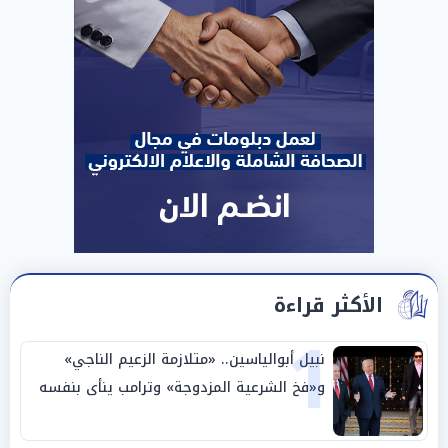
الأكثر قراءة
1
نبيل أبوالياسين.. «متلازمة الزعيم الناجي»
و«فخ الشرعية المزدوجة» وترامب ينأى بنفسه
وحليفه في «ميتم استراتيجي»