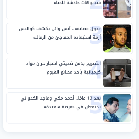
2
فيديوهات خادشة للحياء
3
«دول عصابة».. أنس وائل يكشف كواليس
أزمة استبعاده المفاجئ من الزمالك
4
التصريح بدفن ضحيتي انفجار خزان مواد
كيميائية بأحد مصانع الفيوم
5
بعد 13 عامًا.. أحمد مكي وماجد الكدواني
يجتمعان في «فرصة سعيدة»