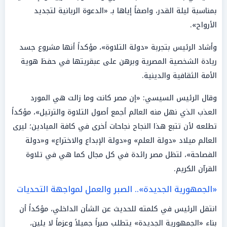
بمناسبة ليلة القدر، واصفاً إياها بـ «الدعوة الربانية لتجديد
الأرواح».
وأشاد الرئيس بتجربة «دولة التلاوة»، مؤكداً أنها مشروع جسد
ريادة الشخصية المصرية وبرهن على عبقريتها في حفظ هوية
الأمة الثقافية والدينية.
وقال الرئيس السيسي: «إن مصر كانت وما زالت هي المورد
العذب الذي نهل منه العالم أجمع أصول التلاوة والترتيل»، مؤكداً
تطلعه لأن تتبع هذا النجاح نجاحات أخرى في كافة الميادين؛ ليرى
العالم ميلاد «دولة العلم» و«دولة الإبداع والاختراع» و«دولة
الفصاحة»، لتظل مصر رائدة في كل مجال كما هي في تلاوة
القرآن الكريم.
«الجمهورية الجديدة».. الصبر والعمل لمواجهة التحديات
انتقل الرئيس في كلمته للحديث عن الشأن الداخلي، مؤكداً أن
بناء «الجمهورية الجديدة» يتطلب صبراً جميلاً وعزماً لا يلين،