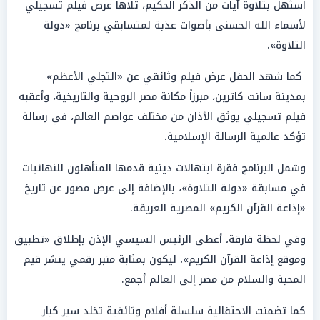
استُهل بتلاوة آيات من الذكر الحكيم، تلاها عرض فيلم تسجيلي
لأسماء الله الحسنى بأصوات عذبة لمتسابقي برنامج «دولة
التلاوة».
كما شهد الحفل عرض فيلم وثائقي عن «التجلي الأعظم»
بمدينة سانت كاترين، مبرزاً مكانة مصر الروحية والتاريخية، وأعقبه
فيلم تسجيلي يوثق الأذان من مختلف عواصم العالم، في رسالة
تؤكد عالمية الرسالة الإسلامية.
وشمل البرنامج فقرة ابتهالات دينية قدمها المتأهلون للنهائيات
في مسابقة «دولة التلاوة»، بالإضافة إلى عرض مصور عن تاريخ
«إذاعة القرآن الكريم» المصرية العريقة.
وفي لحظة فارقة، أعطى الرئيس السيسي الإذن بإطلاق «تطبيق
وموقع إذاعة القرآن الكريم»، ليكون بمثابة منبر رقمي ينشر قيم
المحبة والسلام من مصر إلى العالم أجمع.
كما تضمنت الاحتفالية سلسلة أفلام وثائقية تخلد سير كبار