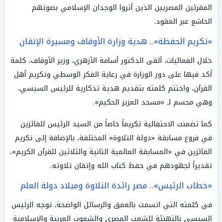
المقرئين المصريين الذين أثروا الوجدان الإسلامي بصوتهم
الخاشع عبر العقود.
«تكريم الحفظة».. هدية وزارة الأوقاف ومسيرة الإتقان
خلال الفعاليات، ألقى الدكتور أسامة الأزهري، وزير الأوقاف، كلمة
أكد فيها على دور الوزارة في رعاية الفكر الوسطي وتكريم أهل
القرآن، واختتم كلمته بتقديم هدية تذكارية للرئيس السيسي،
وهي مجسم لـ «مسجد العزيز الحكيم».
كما تضمنت الاحتفالية تكريماً خاصاً من السيد الرئيس للفائزين
في فروع مسابقة «دولة التلاوة» المختلفة، بالإضافة إلى تكريم
الفائزين في «المسابقة العالمية الثانية والثلاثين للقرآن الكريم»،
تقديراً لجهودهم في حفظ كتاب الله وإتقان تلاوته.
«خطاب الرئيس».. مصر رائدة التلاوة وميلاد دولة العلم
في كلمته التي اتسمت بالعمق والرسائل الواضحة، توجه الرئيس
السيسي بالتهنئة للشعب المصري والشعوب العربية والإسلامية