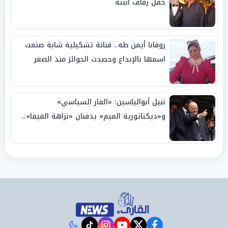
حفل زفاف ابنته
روفانا أيمن طه.. فنانة تشكيلية شابة صنعت
اسمها بالإبداع وحصدت الجوائز منذ الصغر
نبيل أبوالياسين: «الفار السياسي»
و«ديكتاتورية الميم» يدفنان «نزاهة الفيفا»..
وإقالة «إنفانتينو» باتت حتمية