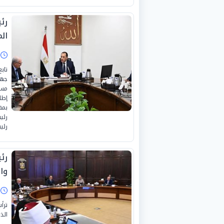
رئ
ال
ا
تاب
جهو
مست
إطا
بمق
رئي
رئي
رئ
وا
ا
ترأ
الذ