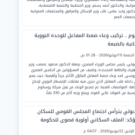
مرانية، والدكتور أحمد رستم، وزير التخطيط والتنمية الاقتصادية،
دكتور وليد عباس، نائب وزير الإسكان والمرافق والمجتمعات العمرانية
جتمعات العمر
يوم .. تركيب وعاء ضغط المفاعل للوحدة النووية
انية بالضبعة
لجمعة 10/يوليو/2026 - 01:28 ص
ولي، رئيس مجلس الوزراء المصري، برفقة الدكتور محمود عصمت، وزير
هرباء والطاقة المتجددة، ولفيف من المسؤولين من الجانبين المصري
روسي. يُعد وعاء ضغط المفاعل المكوّن الأكثر حرجاً وأهمية؛ حيث يضم
داخله قلب المفاعل الذي تجرى فيه تفاعلات الإنشطار النووي لإنتاج
اقة. المواصفات الفنية: تم تصنيع الوعاء من قِبل شركة روساتوم
سية من الفولاذ عالي القوة، ويبلغ وزنه أكثر من 330 طناً،
بولي يترأس اجتماع المجلس القومي للسكان
ؤكد: الملف السكاني أولوية قصوى للحكومة
لإثنين 22/يونيو/2026 - 04:07 م