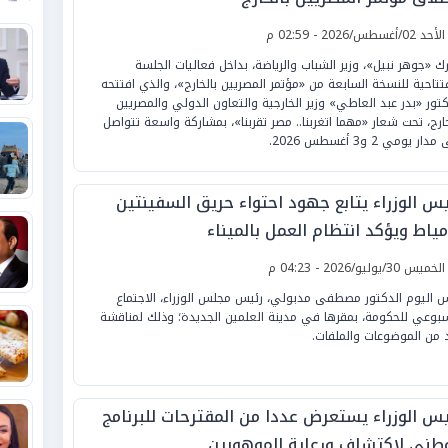
لأحد 02/أغسطس/2026 - 02:59 م
ك «جوهر نبيل»، وزير الشباب والرياضة، بداخل فعاليات الجلسة
فتتاحية للنسخة السابعة من «مؤتمر المصريين بالخارج»، والذي افتتحه
كتور «بدر عبد العاطي» وزير الخارجية والتعاون الدولي والمصريين
خارج، تحت شعار «مهما اتغربنا.. مصر تقربنا»، بمشاركة واسعة تتواصل
ار يومي 2 و3 أغسطس 2026.
يس الوزراء يتابع جهود احتواء حريق السفينتين
مياط ويؤكد انتظام العمل بالميناء
لخميس 30/يوليو/2026 - 04:23 م
س اليوم الدكتور مصطفى مدبولي، رئيس مجلس الوزراء، الاجتماع
سبوعي للحكومة، بمقرها في مدينة العلمين الجديدة؛ وذلك لمناقشة
 من الموضوعات والملفات.
يس الوزراء يستعرض عددا من المقترحات للبرنامج
وطني لاكتشاف ورعاية الموهوبين