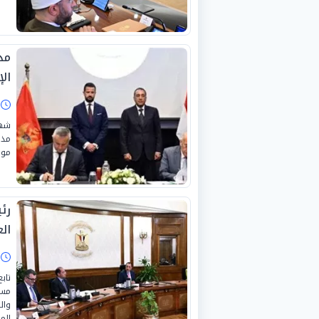
مذ
ال
ا
شهد
مذك
موا
رئ
الع
ا
تاب
مست
وال
الم