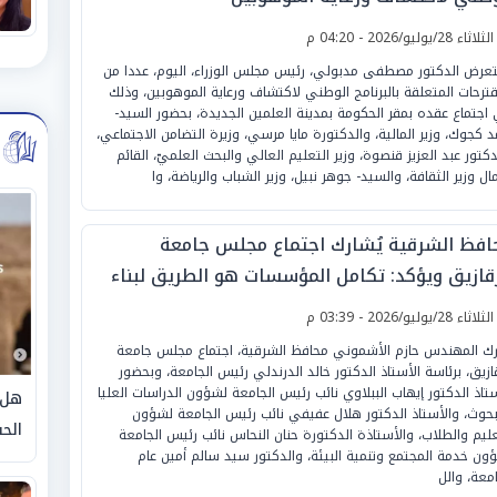
لثلاثاء 28/يوليو/2026 - 04:20 م
عرض الدكتور مصطفى مدبولي، رئيس مجلس الوزراء، اليوم، عددا من
قترحات المتعلقة بالبرنامج الوطني لاكتشاف ورعاية الموهوبين، وذلك
اجتماع عقده بمقر الحكومة بمدينة العلمين الجديدة، بحضور السيد-
د كجوك، وزير المالية، والدكتورة مايا مرسي، وزيرة التضامن الاجتماعي،
دكتور عبد العزيز قنصوة، وزير التعليم العالي والبحث العلميّ، القائم
مال وزير الثقافة، والسيد- جوهر نبيل، وزير الشباب والرياضة، وا
افظ الشرقية يُشارك اجتماع مجلس جامعة
زقازيق ويؤكد: تكامل المؤسسات هو الطريق لبناء
إنسان ودعم التنمية الشاملة
لثلاثاء 28/يوليو/2026 - 03:39 م
ك المهندس حازم الأشموني محافظ الشرقية، اجتماع مجلس جامعة
قازيق، برئاسة الأستاذ الدكتور خالد الدرندلي رئيس الجامعة، وبحضور
ستاذ الدكتور إيهاب الببلاوي نائب رئيس الجامعة لشؤون الدراسات العليا
هل 
بحوث، والأستاذ الدكتور هلال عفيفي نائب رئيس الجامعة لشؤون
الحق
عليم والطلاب، والأستاذة الدكتورة حنان النحاس نائب رئيس الجامعة
ون خدمة المجتمع وتنمية البيئة، والدكتور سيد سالم أمين عام
امعة، والل