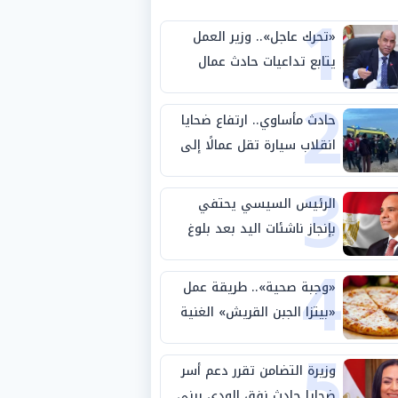
1
«تحرك عاجل».. وزير العمل
يتابع تداعيات حادث عمال
2
طريق بني سويف الصحراوي
حادث مأساوي.. ارتفاع ضحايا
انقلاب سيارة تقل عمالًا إلى
3
14 شخصًا
الرئيس السيسي يحتفي
بإنجاز ناشئات اليد بعد بلوغ
4
نصف نهائي كأس العالم
«وجبة صحية».. طريقة عمل
«بيتزا الجبن القريش» الغنية
5
بالبروتين
وزيرة التضامن تقرر دعم أسر
ضحايا حادث نفق الودي ببني