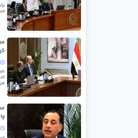
ترأ
الموافق 22 يونيو 026
مد
كر
ا
تاب
الخ
قرى
مد
والم
ا
في 