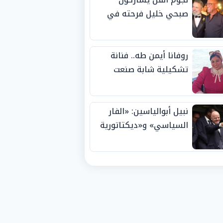
صبحي خليل فرحته في
حفل زفاف ابنته
روفانا أيمن طه.. فنانة
تشكيلية شابة صنعت
اسمها بالإبداع وحصدت
الجوائز منذ الصغر
نبيل أبوالياسين: «الفار
السياسي» و«ديكتاتورية
الميم» يدفنان «نزاهة
الفيفا».. وإقالة
«إنفانتينو» باتت حتمية