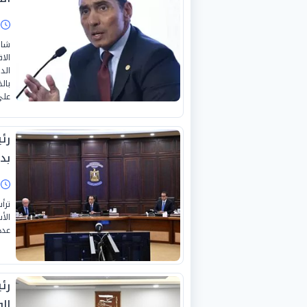
ا
شار
الا
الد
بال
على مد
رئ
بد
ا
ترأ
الأ
عدد
رئ
ال