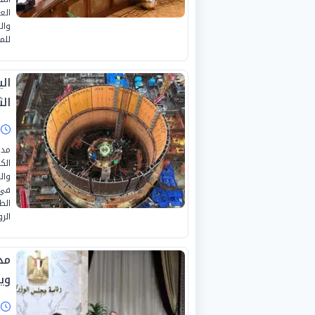
الع
وال
للم
ال
الث
ا
مدب
الك
وال
في 
الط
الرو
مد
وي
ا