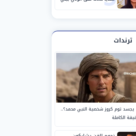
سويف
ترندات
يجسد توم كروز شخصية النبي محمد؟..
يقة الكاملة
نجوم الفن يشاركون