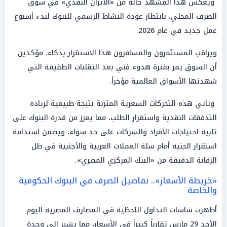
ويعكس هذا المشهد حالة من «الاتزان النقدي» في سوق
الصرف المحلي، بانتظار عودة النشاط الرسمي للبنوك لبدء أسبوع
عمل جديد في عام 2026.
ويراقب المستثمرون والمسافرون هذا الاستقرار بذكاء، مؤكدين
أن السوق يمر بفترة هدوء فني بعد التقلبات الطفيفة التي
شهدتها الأسواق العالمية مؤخراً.
وتأتي هذه التحركات السعرية المتزنة نتيجة طبيعية لزيادة
التدفقات النقدية واستقرار الطلب، مما يعزز من قدرة البنوك على
تلبية احتياجات الأفراد والشركات على حد سواء، ويضمن استدامة
استقرار الجنيه أمام سلة العملات العربية والأجنبية في ظل
الرقابة الدقيقة من «البنك المركزي المصري».
«خريطة الأسعار».. تفاصيل الصرف في البنوك الحكومية
والخاصة
أظهرت شاشات التداول اللحظية في المصارف المصرية اليوم
الأحد 29 مارس تقارباً كبيراً في الأسعار، مما يشير إلى وحدة