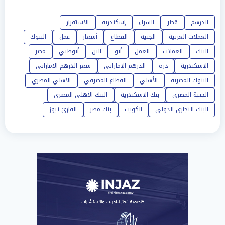
الدرهم
قطر
الشراء
إسكندرية
الاستقرار
العملات العربية
الجنيه
القطاع
أسعار
عمل
البنوك
البنك
العملات
العمل
أبو
البن
أبوظبي
مصر
الإسكندرية
درة
الدرهم الإماراتي
سعر الدرهم الاماراتي
البنوك المصرية
الأهلي
القطاع المصرفي
الاهلي المصري
الجنية المصري
بنك الاسكندرية
البنك الأهلي المصري
البنك التجاري الدولي
الكويت
بنك مصر
القارئ نيوز