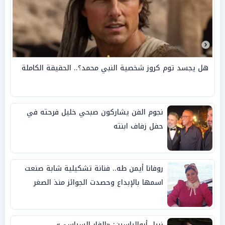
هل يجسد توم كروز شخصية النبي محمد؟.. الحقيقة الكاملة
نجوم الفن يشاركون صبحي خليل فرحته في
حفل زفاف ابنته
روفانا أيمن طه.. فنانة تشكيلية شابة صنعت
اسمها بالإبداع وحصدت الجوائز منذ الصغر
نبيل أبوالياسين: «الفار السياسي»