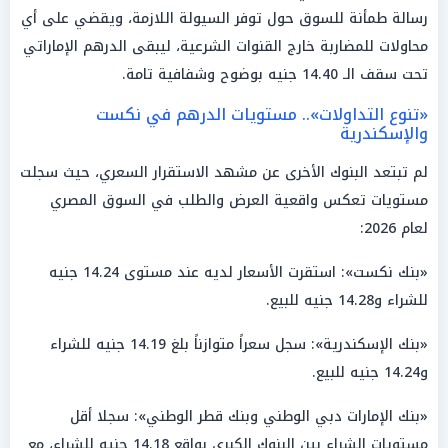
رسالة طمأنة للسوق حول توفر السيولة اللازمة، ويقضي على أي
محاولات للمضاربة خارج القنوات الشرعية، ليبقى الدرهم الإماراتي
تحت سقف الـ 14.40 جنيه بوضوح وشفافية تامة.
«تنوع التداولات».. مستويات الدرهم في نكست
والإسكندرية
لم تبتعد البنوك الأخرى عن مشهد الاستقرار السعري، حيث سجلت
مستويات تعكس واقعية العرض والطلب في السوق المصري
لعام 2026:
«بنك نكست»: استقرت الأسعار لديه عند مستوى 14.24 جنيه
للشراء و14.28 جنيه للبيع.
«بنك الإسكندرية»: سجل سعراً متوازناً بلغ 14.19 جنيه للشراء
و14.24 جنيه للبيع.
«بنك الإمارات دبي الوطني وبنك قطر الوطني»: سجلا أقل
مستويات الشراء بين البنوك الكبرى بواقع 14.18 جنيه للشراء، مع