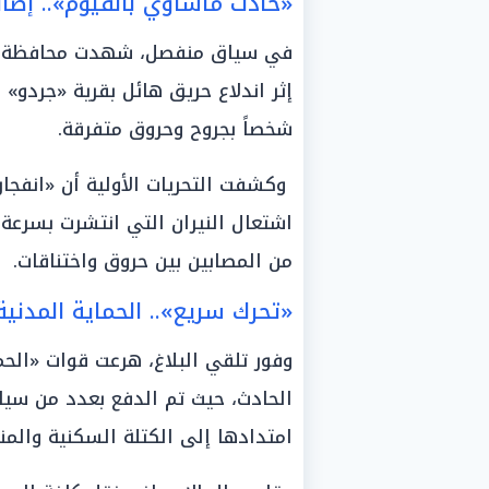
«حادث مأساوي بالفيوم».. إصابة 16 شخصاً إثر انفجار أسطوانة
شخصاً بجروح وحروق متفرقة.
وكشفت التحريات الأولية أن «انفجار
اشتعال النيران التي انتشرت بسرعة 
من المصابين بين حروق واختناقات.
«تحرك سريع».. الحماية المدنية
وفور تلقي البلاغ، هرعت قوات «الحم
الحادث، حيث تم الدفع بعدد من سيار
امتدادها إلى الكتلة السكنية والمنا