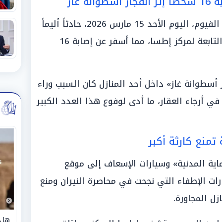
 غاز
في سياق منفصل، شهدت محافظة الفيوم، اليوم الأحد 15 مارس 2026، حادثاً أليماً
إثر اندلاع حريق هائل بقرية «جردو» التابعة لمركز إطسا، مما أسفر عن إصابة 16
 أسطوانة غاز» داخل أحد المنازل كان السبب وراء
في أرجاء العقار، ما أدى لوفوع هذا العدد الكبير
 تمنع كارثة أكبر
اية المدنية» وسيارات الإسعاف إلى موقع
ات الإطفاء التي نجحت في محاصرة النيران ومنع
زل المجاورة.
هل 