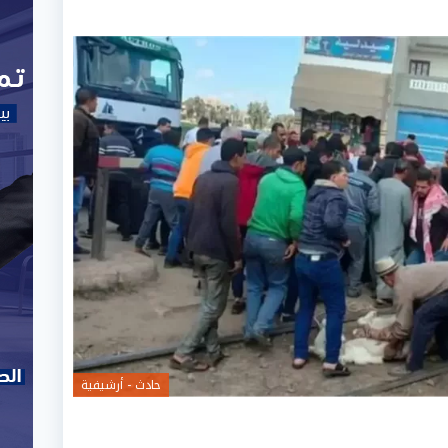
حادث - أرشيفية