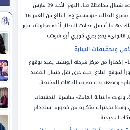
خيم الحزن على أهالي مركز «أبوتشت» شمال محافظة قنا، اليوم الأحد 29 مارس
2026، إثر وقوع حادث أليم أسفر عن مصرع الطالب «يوسف.ح.ح»، البالغ من العمر 16
لك دهساً أسفل عجلات القطار أثناء محاولته عبور
 قانوني» يقع بحري كوبري أبو شوشة.
لأمن وتحقيقات النيابة
ا» إخطاراً من مركز شرطة أبوتشت يفيد بوقوع
وراً لموقع البلاغ؛ حيث جرى نقل جثمان الفقيد
م» ووضعه تحت تصرف الجهات المختصة.
، وتولت «النيابة العامة» مباشرة التحقيقات
م، وسط تحذيرات متكررة من خطورة استخدام
سكك الحديدية.