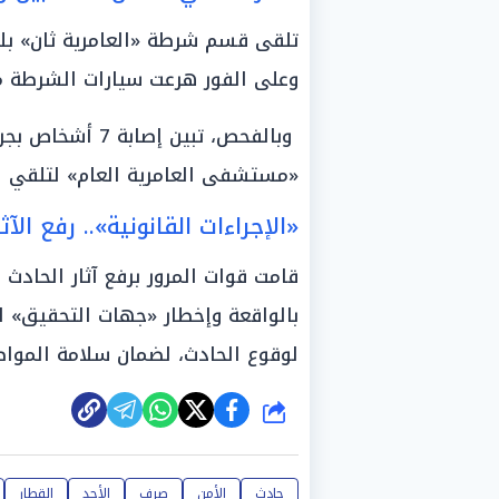
تلقى قسم شرطة «العامرية ثان» بلاغ
وعلى الفور هرعت سيارات الشرطة مدعومة بـ 4 سيارات إسعاف إ
وبالفحص، تبين إ
«مستشفى العامرية العام» لتلقي الر
«الإجراءات القانونية».. رفع الآث
قامت قوات المرور برفع آثار الحادث
بالواقعة وإخطار «جهات التحقيق» ل
لوقوع الحادث، لضمان سلامة المواط
شارك
حادث
الأمن
صرف
الأحد
القطار