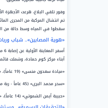
وفور تلقي البلاغ، هرعت الأجهزة ال
تم انتشال المركبة من المجرى المائ
سقطوا في المياه وسط حالة من الهل
«هوية المصابين».. شباب وربات 
أسفر
أبناء مركز كوم حمادة، وشملت قائمة
«ميادة سعدون منسى» (19 عاماً)، «محمد أيمن حمادة» (19 عاماً).
«سحر محمد البرى» (45 عاماً - ربة منزل)، «محمد فاروق الشموتي» (21 عاماً).
«حبيبة أيمن الشموتي» (14 عاماً)، «محمد رضا عطية» (18 عاماً).
«التحقيقات الرسمية».. مستش