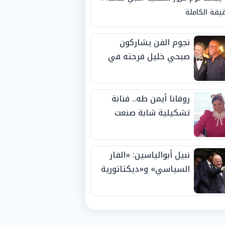
يقة الكاملة
نجوم الفن يشاركون
صبحي خليل فرحته في
حفل زفاف ابنته
روفانا أيمن طه.. فنانة
تشكيلية شابة صنعت
اسمها بالإبداع وحصدت
الجوائز منذ الصغر
نبيل أبوالياسين: «الفار
السياسي» و«ديكتاتورية
الميم» يدفنان «نزاهة
الفيفا».. وإقالة
«إنفانتينو» باتت حتمية