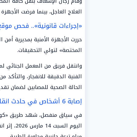
وقام رجال الإسعاف بنقل كافة الم
العلاج العاجل، بينما فرضت الأجهزة 
«إجراءات قانونية».. فحص موقع
حررت الأجهزة الأمنية بمديرية أمن ا
المختصة» لتولي التحقيقات.
وانتقل فريق من المعمل الجنائي لم
الفنية الدقيقة للانفجار، والتأكد م
الحالة الصحية للمصابين لضمان تقدي
إصابة 6 أشخاص في حادث انقلاب «تروسيكل» بالبحيرة
في سياق منفصل، شهد طريق «كوم حما
مياه ترعة جانبية مجاورة للطريق.