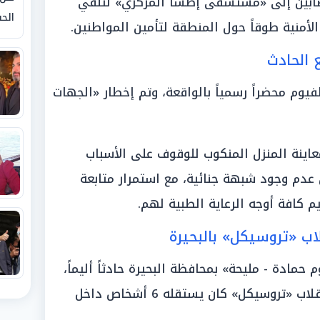
صابين إلى «مستشفى إطسا المركزي» لتلقي
الحق
الأمنية طوقاً حول المنطقة لتأمين المواطنين.
 الحادث
لفيوم محضراً رسمياً بالواقعة، وتم إخطار «الجهات
عاينة المنزل المنكوب للوقوف على الأسباب
ن عدم وجود شبهة جنائية، مع استمرار متابعة
م كافة أوجه الرعاية الطبية لهم.
دة - مليحة» بمحافظة البحيرة حادثاً أليماً،
اليوم السبت 14 مارس 2026، إثر انقلاب «تروسيكل» كان يستقله 6 أشخاص داخل