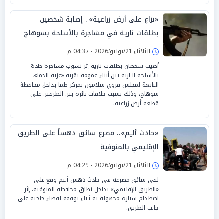
«نزاع على أرض زراعية».. إصابة شخصين
بطلقات نارية في مشاجرة بالأسلحة بسوهاج
الثلاثاء 21/يوليو/2026 - 04:37 م
أصيب شخصان بطلقات نارية إثر نشوب مشاجرة حادة
بالأسلحة النارية بين أبناء عمومة بقرية «عزبة الحما»،
التابعة لمجلس قروي سلامون بمركز طما بداخل محافظة
سوهاج، وذلك بسبب خلافات ثائرة بين الطرفين على
قطعة أرض زراعية.
«حادث أليم».. مصرع سائق دهساً على الطريق
الإقليمي بالمنوفية
الثلاثاء 21/يوليو/2026 - 04:29 م
لقي سائق مصرعه في حادث دهس أليم وقع على
«الطريق الإقليمي» بداخل نطاق محافظة المنوفية، إثر
اصطدام سيارة مجهولة به أثناء توقفه لقضاء حاجته على
جانب الطريق.