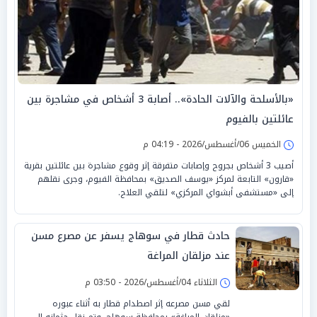
«بالأسلحة والآلات الحادة».. أصابة 3 أشخاص في مشاجرة بين
عائلتين بالفيوم
الخميس 06/أغسطس/2026 - 04:19 م
أصيب 3 أشخاص بجروح وإصابات متفرقة إثر وقوع مشاجرة بين عائلتين بقرية
«قارون» التابعة لمركز «يوسف الصديق» بمحافظة الفيوم، وجرى نقلهم
إلى «مستشفى أبشواي المركزي» لتلقي العلاج.
حادث قطار في سوهاج يسفر عن مصرع مسن
عند مزلقان المراغة
الثلاثاء 04/أغسطس/2026 - 03:50 م
لقي مسن مصرعه إثر اصطدام قطار به أثناء عبوره
«مزلقان المراغة» بمحافظة سوهاج، وتم نقل جثمانه إلى