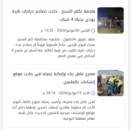
فاجعة بكفر الشيخ.. حادث تصادم دراجات نارية
يودي بحياة 4 شباب
الإثنين 20/يوليو/2026 - 10:25 م
شهد طريق «الحامول - بلطيم» بمحافظة كفر الشيخ،
مساء اليوم الإثنين، حادثاً مأساوياً مروعاً إثر تصادم عدة
دراجات نارية بالقرب من قرية أطاليا، مما أسفر عن مصرع 4
أشخاص في مقتبل العمر.
مصرع عامل بناء وإصابة زميله في حادث موقع
إنشاءات بالعلمين
الأحد 19/يوليو/2026 - 03:16 م
لقي عامل بناء مصرعه، وأُصيب زميله بجروح بالغة، اليوم
الأحد، إثر سقوط مفاجئ لسقف خشبي عليهما داخل أحد
مواقع الإنشاءات بمدينة العلمين الجديدة خلال تأدية
مهام عملهما اليومية.