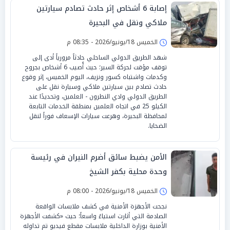
إصابة 6 أشخاص إثر حادث تصادم سيارتين
ملاكي ونقل في البحيرة
الخميس 18/يونيو/2026 - 08:35 م
شهد الطريق الدولي الساحلي حادثاً مرورياً أدى إلى
توقف مؤقت لحركة السير؛ حيث أُصيب 6 أشخاص بجروح
وكدمات واشتباه كسور ونزيف، اليوم الخميس، إثر وقوع
حادث تصادم بين سيارتين ملاكي وسيارة نقل على
الطريق الدولي وادي النطرون - العلمين، وتحديدًا عند
الكيلو 25 في اتجاه العلمين بمنطقة الخدمات التابعة
لمحافظة البحيرة، وهرعت سيارات الإسعاف فوراً لنقل
الضحايا.
الأمن يضبط سائق أضرم النيران في رئيسة
وحدة محلية بكفر الشيخ
الخميس 18/يونيو/2026 - 08:00 م
نجحت الأجهزة الأمنية في كشف ملابسات الواقعة
الصادمة التي أثارت استياءً واسعاً؛ حيث «كشفت الأجهزة
الأمنية بوزارة الداخلية ملابسات مقطع فيديو تم تداوله