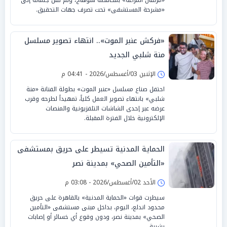
«مشرحة المستشفى» تحت تصرف جهات التحقيق.
«فركش عنبر الموت».. انتهاء تصوير مسلسل
منة شلبي الجديد
الإثنين 03/أغسطس/2026 - 04:41 م
احتفل صناع مسلسل «عنبر الموت» بطولة الفنانة «منة
شلبي» بانتهاء تصوير العمل كلياً، تمهيداً لطرحه وقرب
عرضه عبر إحدى الشاشات التلفزيونية والمنصات
الإلكترونية خلال الفترة المقبلة.
الحماية المدنية تسيطر على حريق بمستشفى
«التأمين الصحي» بمدينة نصر
الأحد 02/أغسطس/2026 - 03:08 م
سيطرت قوات «الحماية المدنية» بالقاهرة على حريق
محدود اندلع، اليوم، بداخل مبنى مستشفى «التأمين
الصحي» بمدينة نصر، ودون وقوع أي خسائر أو إصابات
بشرية.