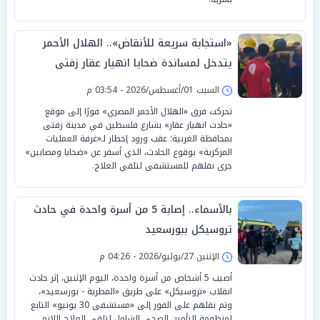
«استجابة سريعة للأنقاض».. الهلال الأحمر
يتدخل لمساندة ضحايا انهيار عقار زفتى
السبت 01/أغسطس/2026 - 03:54 م
تحركت فرق «الهلال الأحمر المصري» فورًا إلى موقع
«حادث انهيار عقار» بشارع فلسطين في مدينة زفتى
بمحافظة الغربية؛ عقب ورود إخطار لـ«غرفة العمليات
المركزية» بوقوع الحادث، الذي أسفر عن «ضحايا ومصابين»
جرى نقلهم للمستشفى لتلقي العلاج.
بالأسماء.. إصابة 5 من أسرة واحدة في حادث
تروسيكل ببورسعيد
الإثنين 27/يوليو/2026 - 04:26 م
أصيب 5 أشخاص من أسرة واحدة، اليوم الإثنين، إثر حادث
انقلاب «تروسيكل» على طريق «المطرية - بورسعيد»،
وتم نقلهم على الفور إلى «مستشفى 30 يونيو» التابع
لمنظومة التأمين الصحي الشامل لتلقي العلاج اللازم.