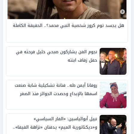
هل يجسد توم كروز شخصية النبي محمد؟.. الحقيقة الكاملة
نجوم الفن يشاركون صبحي خليل فرحته في
حفل زفاف ابنته
روفانا أيمن طه.. فنانة تشكيلية شابة صنعت
اسمها بالإبداع وحصدت الجوائز منذ الصغر
نبيل أبوالياسين: «الفار السياسي»
و«ديكتاتورية الميم» يدفنان «نزاهة الفيفا»..