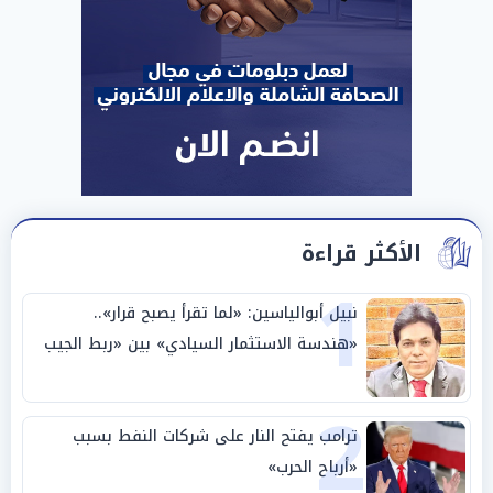
الأكثر قراءة
1
نبيل أبوالياسين: «لما تقرأ يصبح قرار»..
«هندسة الاستثمار السيادي» بين «ربط الجيب
بالوطن» و«سيادة الكلمة»
2
ترامب يفتح النار على شركات النفط بسبب
«أرباح الحرب»