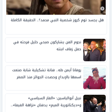
هل يجسد توم كروز شخصية النبي محمد؟.. الحقيقة الكاملة
نجوم الفن يشاركون صبحي خليل فرحته في
حفل زفاف ابنته
روفانا أيمن طه.. فنانة تشكيلية شابة صنعت
اسمها بالإبداع وحصدت الجوائز منذ الصغر
نبيل أبوالياسين: «الفار السياسي»
و«ديكتاتورية الميم» يدفنان «نزاهة الفيفا»..