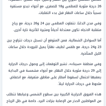
26 درجة مئوية للعظمى و18 للصغرى، مع أجواء تبدو مستقرة
نسبياً خلال ساعات النهار قبل بدء التقلبات.
وفي مدن الدلتا، تتفاوت العظمى بين 24 و26 درجة، مع رياح
متقلبة الاتجاه تكون معتدلة أحياناً ومثيرة للأتربة تارة أخرى.
أما السواحل الشمالية، فمن المتوقع أن تسجل درجات تتراوح بين
23 و24 درجة، مع طقس لطيف نهاراً يميل للبرودة خلال ساعات
الليل المتأخرة.
وفي منطقة «سيناء»، تشير التوقعات إلى وصول درجات الحرارة
إلى 29 درجة مئوية خلال النهار، مع أجواء مشمسة في البداية
يعقبها احتمال لسقوط أمطار على مناطق متفرقة، مع انخفاض
ملحوظ في درجات الحرارة ليلاً.
هذه الفروق الحرارية الكبيرة بين سطوع الشمس وغيابها تتطلب
من المواطنين الحذر من الإصابة بنزلات البرد، خاصة في ظل الرياح