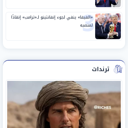
3
«الفيفا» ينفي لجوء إنفانتينو لـ«ترامب» إنقاذًا
لمنصبه
ترندات