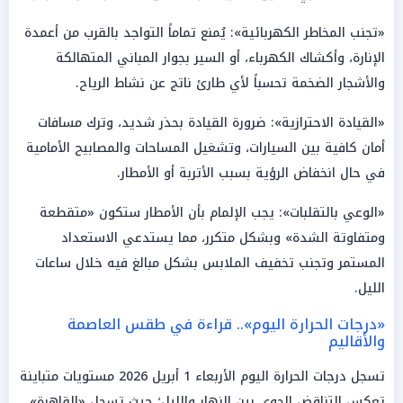
«تجنب المخاطر الكهربائية»: يُمنع تماماً التواجد بالقرب من أعمدة
الإنارة، وأكشاك الكهرباء، أو السير بجوار المباني المتهالكة
والأشجار الضخمة تحسباً لأي طارئ ناتج عن نشاط الرياح.
«القيادة الاحترازية»: ضرورة القيادة بحذر شديد، وترك مسافات
أمان كافية بين السيارات، وتشغيل المساحات والمصابيح الأمامية
في حال انخفاض الرؤية بسبب الأتربة أو الأمطار.
«الوعي بالتقلبات»: يجب الإلمام بأن الأمطار ستكون «متقطعة
ومتفاوتة الشدة» وبشكل متكرر، مما يستدعي الاستعداد
المستمر وتجنب تخفيف الملابس بشكل مبالغ فيه خلال ساعات
الليل.
«درجات الحرارة اليوم».. قراءة في طقس العاصمة
والأقاليم
تسجل درجات الحرارة اليوم الأربعاء 1 أبريل 2026 مستويات متباينة
تعكس التناقض الجوي بين النهار والليل؛ حيث تسجل «القاهرة»