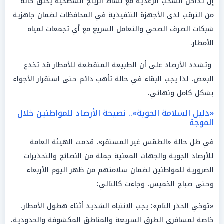
إن تداخل السحب الرعدية مع نشاط الرياح السطحية يخلق حالة
من الترقب لدى الأجهزة التنفيذية في المحافظات لضمان جاهزية
شبكات الصرف الصحي والتعامل السريع مع أي تجمعات لمياه
الأمطار.
وتشدد الأرصاد على أن الطبيعة المتقطعة للأمطار قد تخدع
البعض، لذا يجب البقاء في حالة تأهب دائم حتى استقرار الأجواء
بشكل كامل ونهائي.
«دليل السلامة الجوية».. نصيحة الأرصاد للمواطنين خلال
الموجة
في ظل حالة «الطقس غير المستقر»، قدمت الهيئة العامة
للأرصاد الجوية والجهات المعنية جملة من النصائح والتحذيرات
الضرورية للمواطنين لضمان سلامتهم من ظهر اليوم الأربعاء
وحتى صباح الخميس، وجاءت كالتالي:
«توخي الحذر التام»: يجب الانتباه الشديد أثناء هطول الأمطار،
خاصة لمسافري الطرق السريعة والمناطق المكشوفة والحدودية.