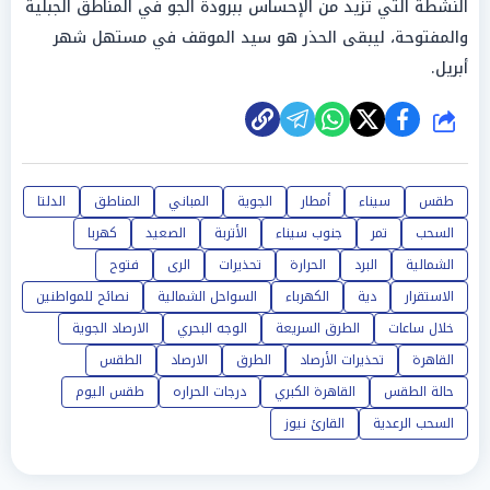
النشطة التي تزيد من الإحساس ببرودة الجو في المناطق الجبلية
والمفتوحة، ليبقى الحذر هو سيد الموقف في مستهل شهر
أبريل.
شارك
طقس
سيناء
أمطار
الجوية
المباني
المناطق
الدلتا
السحب
تمر
جنوب سيناء
الأتربة
الصعيد
كهربا
الشمالية
البرد
الحرارة
تحذيرات
الرى
فتوح
الاستقرار
دية
الكهرباء
السواحل الشمالية
نصائح للمواطنين
خلال ساعات
الطرق السريعة
الوجه البحري
الارصاد الجوية
القاهرة
تحذيرات الأرصاد
الطرق
الارصاد
الطقس
حالة الطقس
القاهرة الكبري
درجات الحراره
طقس اليوم
السحب الرعدية
القارئ نيوز