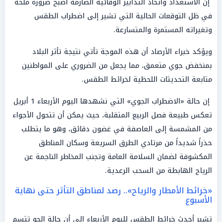
إن الاستعداد واتخاذ التدابير الوقائية الصارمة أصبح ضرورة ملحة
في ظل التوقعات الحالية التي تشير إلى اضطراب الطقس
وتغيراته المستمرة والمتسارعة.
ويؤكد خبراء الأرصاد أن هذه الموجة تأتي نتيجة تأثر البلاد
بمنخفض جوي متعمق، مما يجعل من الضروري على المواطنين
متابعة التحديثات اللحظية لخرائط الطقس.
إن حالة «الاضطراب الجوي» التي نشهدها اليوم الأربعاء 1 أبريل
تعكس طبيعة فصل الربيع المتقلبة، حيث يمكن أن تتحول الأجواء
من المشمسة إلى العاصفة في غضون دقائق، وهو ما يتطلب
حذراً شديداً من مرتادي الطرق السريعة وسكان المناطق
المكشوفة لضمان السلامة العامة وتجنب المخاطر الناجمة عن
الرياح الهابطة من السحب الرعدية.
«خرائط الأمطار والرياح».. رصد لمناطق التأثر حتى نهاية
الأسبوع
تشير أحدث خرائط الطقس لليوم الأربعاء إلى أن حالة الجو تتسم