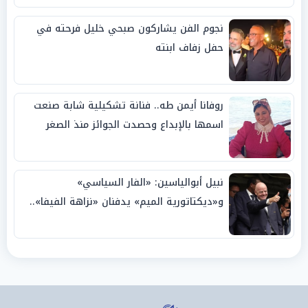
نجوم الفن يشاركون صبحي خليل فرحته في
حفل زفاف ابنته
روفانا أيمن طه.. فنانة تشكيلية شابة صنعت
اسمها بالإبداع وحصدت الجوائز منذ الصغر
نبيل أبوالياسين: «الفار السياسي»
و«ديكتاتورية الميم» يدفنان «نزاهة الفيفا»..
وإقالة «إنفانتينو» باتت حتمية