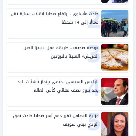
2
حادث مأساوي.. ارتفاع ضحايا انقلاب سيارة تقل
عمالًا إلى 14 شخصًا
3
«وجبة صحية».. طريقة عمل «بيتزا الجبن
القريش» الغنية بالبروتين
4
الرئيس السيسي يحتفي بإنجاز ناشئات اليد
بعد بلوغ نصف نهائي كأس العالم
5
وزيرة التضامن تقرر دعم أسر ضحايا حادث نفق
الودي ببني سويف