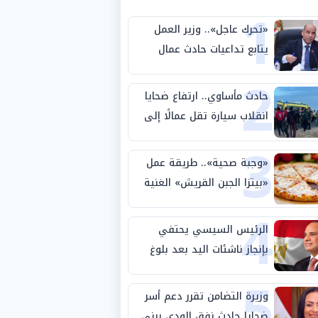
1
«تحرك عاجل».. وزير العمل
يتابع تداعيات حادث عمال
2
طريق بني سويف الصحراوي
حادث مأساوي.. ارتفاع ضحايا
انقلاب سيارة تقل عمالًا إلى
3
14 شخصًا
«وجبة صحية».. طريقة عمل
«بيتزا الجبن القريش» الغنية
4
بالبروتين
الرئيس السيسي يحتفي
بإنجاز ناشئات اليد بعد بلوغ
5
نصف نهائي كأس العالم
وزيرة التضامن تقرر دعم أسر
ضحايا حادث نفق الودي ببني