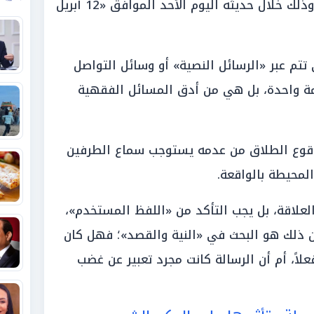
استقرار الأسرة في العصر الرقمي، وذلك خلال حديثه اليوم الأحد الموافق «12 أبريل
تم عبر «الرسائل النصية» أو وسائل التواصل
مة واحدة، بل هي من أدق المسائل الفقهية
وقوع الطلاق من عدمه يستوجب سماع الطرفين
المحيطة بالواقعة.
لعلاقة، بل يجب التأكد من «اللفظ المستخدم»،
من ذلك هو البحث في «النية والقصد»؛ فهل كان
علاً، أم أن الرسالة كانت مجرد تعبير عن غضب