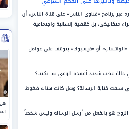
يطة وتأثيرها على الحكم الشرعي
عبر برنامج «فتاوى الناس» على قناة الناس، أن
جراء ميكانيكي، بل كقضية إنسانية واجتماعية
 «الواتساب» أو «فيسبوك» يتوقف على عوامل
ي حالة غضب شديد أفقده الوعي بما يكتب؟
ي سبقت كتابة الرسالة؟ وهل كانت هناك ضغوط
هل 
الحق
 الزوج هو بالفعل من أرسل الرسالة وليس شخصاً