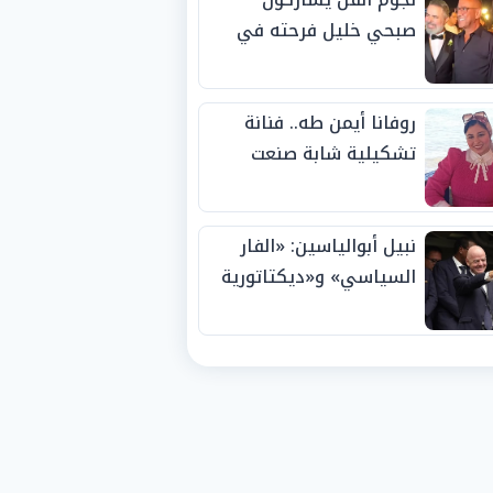
صبحي خليل فرحته في
حفل زفاف ابنته
روفانا أيمن طه.. فنانة
تشكيلية شابة صنعت
اسمها بالإبداع وحصدت
الجوائز منذ الصغر
نبيل أبوالياسين: «الفار
السياسي» و«ديكتاتورية
الميم» يدفنان «نزاهة
الفيفا».. وإقالة
«إنفانتينو» باتت حتمية