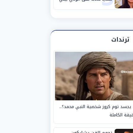
سويف
ترندات
يجسد توم كروز شخصية النبي محمد؟..
يقة الكاملة
نجوم الفن يشاركون