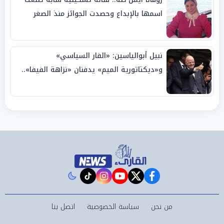
اسمها بالإبداع وحصدت الجوائز منذ الصغر
نبيل أبوالياسين: «الفار السياسي»
و«ديكتاتورية الميم» يدفنان «نزاهة الفيفا»..
وإقالة «إنفانتينو» باتت حتمية
instagram
tiktok
youtube
twitter
facebook
من نحن
سياسة الخصوصية
اتصل بنا