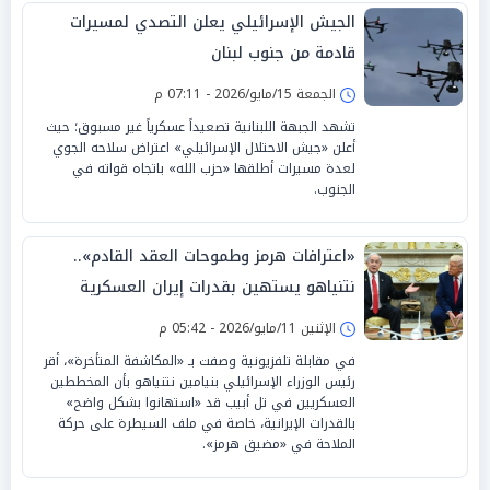
الجيش الإسرائيلي يعلن التصدي لمسيرات
قادمة من جنوب لبنان
الجمعة 15/مايو/2026 - 07:11 م
تشهد الجبهة اللبنانية تصعيداً عسكرياً غير مسبوق؛ حيث
أعلن «جيش الاحتلال الإسرائيلي» اعتراض سلاحه الجوي
لعدة مسيرات أطلقها «حزب الله» باتجاه قواته في
الجنوب.
«اعترافات هرمز وطموحات العقد القادم»..
نتنياهو يستهين بقدرات إيران العسكرية
الإثنين 11/مايو/2026 - 05:42 م
في مقابلة تلفزيونية وصفت بـ «المكاشفة المتأخرة»، أقر
رئيس الوزراء الإسرائيلي بنيامين نتنياهو بأن المخططين
العسكريين في تل أبيب قد «استهانوا بشكل واضح»
بالقدرات الإيرانية، خاصة في ملف السيطرة على حركة
الملاحة في «مضيق هرمز».