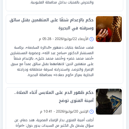
والتحرش بالفتيات بداخل محافظة القليوبية.
حكم بالإعدام شنقًا على المتهمين بقتل سائق
وسرقته في البحيرة
الأربعاء 22/يوليو/2026 - 05:28 م
قضت محكمة جنايات دمنهور «الدائرة السابعة»، برئاسة
المستشار الدكتور «سامح عبد الله»، وعضوية المستشارين
«أحمد محمد خضر» و«أحمد محمد خليل»، بالإعدام شنقاً
على متهمَين اثنين؛ لاتهامهما بقتل سائق عمداً مع سبق
الإصرار والترصد، واستدراجه لسرقة متعلقاته ودراجته
البخارية بمركز «كوم حمادة» بمحافظة البحيرة.
حكم ظهور الدم على الملابس أثناء الصلاة..
أمينة الفتوى توضح
الإثنين 20/يوليو/2026 - 10:41 م
أجابت أمينة الفتوى بدار الإفتاء المصرية، هند حمام، عن
سؤال يشغل بال الكثير من السيدات يدور حول: «امرأة