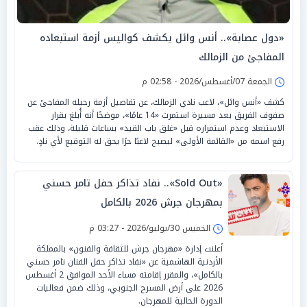
«دول عصابة».. أنس وائل يكشف كواليس أزمة استبعاده
المفاجئ من الزمالك
الجمعة 07/أغسطس/2026 - 02:58 م
كشف «أنس وائل»، لاعب نادي الزمالك، عن تفاصيل أزمة رحيله المفاجئ عن
صفوف الفريق بعد مسيرة استمرت «14 عامًا»، موضحًا أنه أُبلغ بقرار
الاستبعاد وعدم استمراره قبل «غلق باب القيد» بساعات قليلة، وذلك عقب
رفع اسمه من «القائمة الأولى» ليصبح لاعبًا حرًا يحق له التوقيع لأي نادٍ.
«Sold Out».. نفاد تذاكر حفل تامر حسني
بمهرجان جرش 2026 بالكامل
الخميس 30/يوليو/2026 - 03:27 م
أعلنت إدارة «مهرجان جرش للثقافة والفنون» بالمملكة
الأردنية الهاشمية عن «نفاد تذاكر حفل الفنان تامر حسني
بالكامل»، والمقرر إقامته مساء الأحد الموافق 2 أغسطس
2026 على أرض المسرح الجنوبي، وذلك ضمن فعاليات
الدورة الحالية للمهرجان.