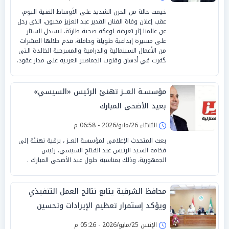
خيمت حالة من الحزن الشديد على الأوساط الفنية اليوم،
عقب إعلان وفاة الفنان القدير عبد العزيز مخيون، الذي رحل
عن عالمنا إثر تعرضه لوعكة صحية طارئة، ليسدل الستار
على مسيرة إبداعية طويلة وحافلة، قدم خلالها العشرات
من الأعمال السينمائية والدرامية والمسرحية الخالدة التي
حُفرت في أذهان وقلوب الجماهير العربية على مدار عقود.
مؤسسـة العــز تهنئ الرئيس «السيسي»
بعيد الأضحى المبارك
الثلاثاء 26/مايو/2026 - 06:58 م
بعث المتحدث الإعلامي لمؤسسة العــز ، برقية تهنئة إلى
فخامة السيد الرئيس عبد الفتاح السيسي، رئيس
الجمهورية، وذلك بمناسبة حلول عيد الأضحى المبارك .
محافظ الشرقية يتابع نتائج العمل التنفيذي
ويؤكد إستمرار تعظيم الإيرادات وتحسين
الخدمات للمواطنين
الإثنين 25/مايو/2026 - 05:26 م