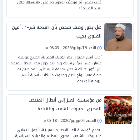
كانت تصلي ثم فوجئت بوجود دم على ملابسها، فهل
تعيد الصلاة؟».
هل يجوز وصف شخص بأن «قدمه شر»؟.. أمين
الفتوى يجيب
الأحد 19/يوليو/2026 - 08:03 م
أجاب أمين الفتوى بدار الإفتاء المصرية، الشيخ عويضة
عثمان، على سؤال شائك ورد إليه حول مدى صحة الاعتقاد
بأن يكون هناك شخص «قدمه شر» على المحيطين به،
خاصة عقب زواج الابن وحدوث مشكلات أسرية تُنسب
لزوجته الجديدة.
من مؤسسـة العــز إلى أبطال المنتخب
المصري.. مبروك للشعب وللقيادة
السبت 04/يوليو/2026 - 03:18 م
تتقدم مُؤسسة العـز للأجهزة المنزليّـة، بأجمل التهاني
والتبريكات للشعب المصري العظيم وللقيادة السياسية