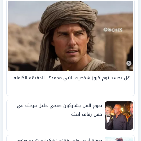
هل يجسد توم كروز شخصية النبي محمد؟.. الحقيقة الكاملة
نجوم الفن يشاركون صبحي خليل فرحته في
حفل زفاف ابنته
روفانا أيمن طه.. فنانة تشكيلية شابة صنعت