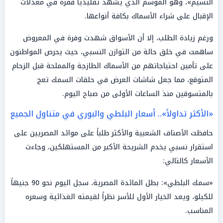
النسيم»، وهو الموسم الذي يشهد تقليدياً قفزة في معدلات
الإقبال على شراء الأسماك بكافة أنواعها.
ورغم زيادة الطلب، إلا أن الأسواق شهدت وفرة في المعروض
ساهمت في خلق حالة من التوازن النسبي، حيث يحرص المواطنون
على تأمين احتياجاتهم من الأسماك الطازجة والمملحة قبل الزحام
المتوقع، مما جعل شاشات العرض في حلقات السمك تعج
بالمتسوقين منذ الساعات الأولى من صباح اليوم.
«الأكثر تداولاً».. أسعار البلطي والبوري في متناول الجميع
حافظت الأصناف الشعبية والأكثر طلباً على موائد المصريين على
استقرار نسبي يخدم الشريحة الأكبر من المستهلكين، وجاءت
الأسعار كالتالي:
«سمك البلطي»: بطل المائدة المصرية، سجل اليوم نحو 90 جنيهاً
للكيلو، ويعد الخيار الأول للأسر نظراً لقيمته الغذائية وسعره
المناسب.