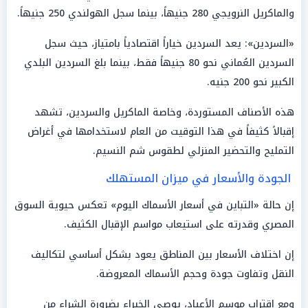
والماكريل النرويجي 280 جنيهاً، بينما سجل الهولندي 250 جنيهاً.
«السردين»: يعد السردين خياراً اقتصادياً بامتياز، حيث سجل
السردين العُماني نحو 80 جنيهاً فقط، بينما بلغ السردين البلدي
الكبير نحو 200 جنيه.
هذه الأصناف المستوردة، وخاصة الماكريل والسردين، تشهد
إقبالاً كثيفاً في هذا التوقيت من العام لاستخدامها في أغراض
التمليح والتحضير المنزلي لطقوس شم النسيم.
الجودة والأسعار في ميزان المستهلك
إن حالة «التباين في أسعار الأسماك اليوم» تعكس حيوية السوق
المصري وقدرته على استيعاب مواسم الإقبال الكثيف.
إن اختلاف الأسعار بين المناطق يعود بشكل أساسي لتكاليف
النقل وتفاوت جودة وحجم الأسماك المعروضة.
ومع اقتراب موسم الأعياد، يوصي الخبراء بضرورة الشراء من