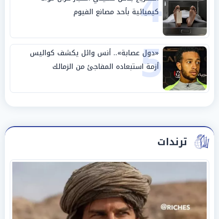
4
كيميائية بأحد مصانع الفيوم
5
«دول عصابة».. أنس وائل يكشف كواليس
أزمة استبعاده المفاجئ من الزمالك
ترندات