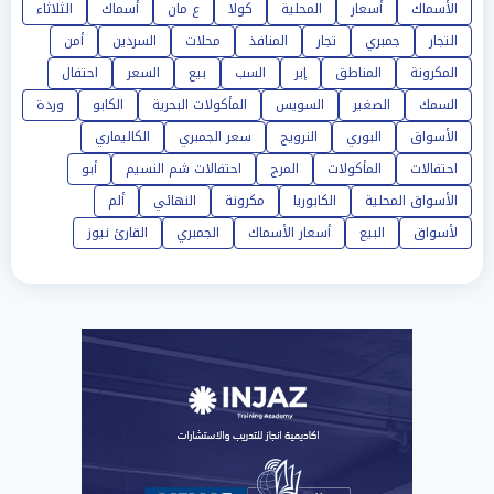
الأسماك
أسعار
المحلية
كولا
ع مان
أسماك
الثلاثاء
التجار
جمبري
تجار
المنافذ
محلات
السردين
أمن
المكرونة
المناطق
إبر
السب
بيع
السعر
احتفال
السمك
الصغير
السويس
المأكولات البحرية
الكابو
وردة
الأسواق
البوري
النرويج
سعر الجمبري
الكاليماري
احتفالات
المأكولات
المرج
احتفالات شم النسيم
أبو
الأسواق المحلية
الكابوريا
مكرونة
النهائي
ألم
لأسواق
البيع
أسعار الأسماك
الجمبري
القارئ نيوز