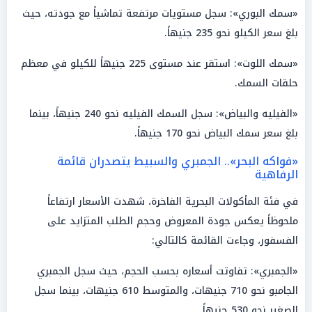
«سمك البوري»: سجل مستويات مرتفعة تماشياً مع جودته، حيث
بلغ سعر الكيلو نحو 235 جنيهاً.
«سمك اللوت»: استقر عند مستوى 225 جنيهاً للكيلو في معظم
حلقات السمك.
«الفيليه والبياض»: سجل السمك الفيليه نحو 240 جنيهاً، بينما
بلغ سعر سمك البياض نحو 170 جنيهاً.
«فواكه البحر».. الجمبري والسبيط يتصدران قائمة
الرفاهية
في فئة المأكولات البحرية الفاخرة، شهدت الأسعار ارتفاعاً
ملحوظاً يعكس جودة المعروض وحجم الطلب المتزايد على
الفسفور، وجاءت القائمة كالتالي:
«الجمبري»: تفاوتت أسعاره بحسب الحجم، حيث سجل الجمبري
الجامبو نحو 710 جنيهات، والمتوسط 610 جنيهات، بينما سجل
الصغير نحو 530 جنيهاً.