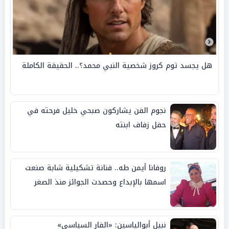
هل يجسد توم كروز شخصية النبي محمد؟.. الحقيقة الكاملة
نجوم الفن يشاركون صبحي خليل فرحته في
حفل زفاف ابنته
روفانا أيمن طه.. فنانة تشكيلية شابة صنعت
اسمها بالإبداع وحصدت الجوائز منذ الصغر
نبيل أبوالياسين: «الفار السياسي»