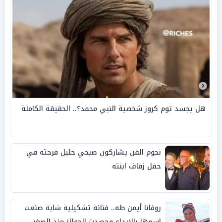
هل يجسد توم كروز شخصية النبي محمد؟.. الحقيقة الكاملة
نجوم الفن يشاركون صبحي خليل فرحته في
حفل زفاف ابنته
روفانا أيمن طه.. فنانة تشكيلية شابة صنعت
اسمها بالإبداع وحصدت الجوائز منذ الصغر