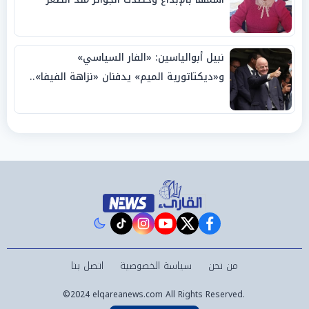
نبيل أبوالياسين: «الفار السياسي»
و«ديكتاتورية الميم» يدفنان «نزاهة الفيفا»..
وإقالة «إنفانتينو» باتت حتمية
instagram
tiktok
youtube
twitter
facebook
من نحن
سياسة الخصوصية
اتصل بنا
©2024 elqareanews.com All Rights Reserved.