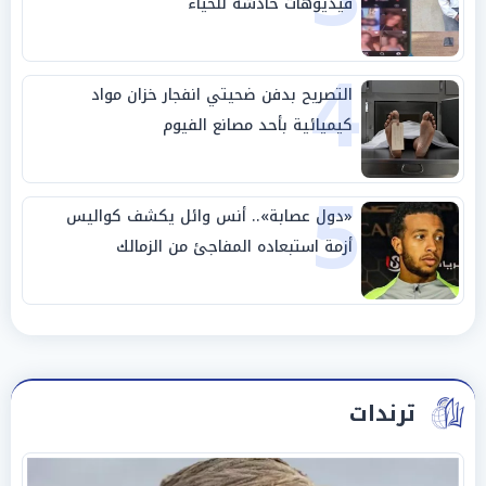
فيديوهات خادشة للحياء
4
التصريح بدفن ضحيتي انفجار خزان مواد
كيميائية بأحد مصانع الفيوم
5
«دول عصابة».. أنس وائل يكشف كواليس
أزمة استبعاده المفاجئ من الزمالك
ترندات