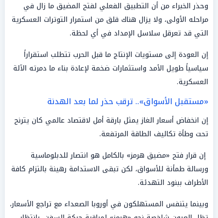
وحذر الخبراء من أن التطبيق الفعلي لفتح المضيق ما زال في
مراحله الأولى، ولا يزال هناك قلق من استمرار التوترات العسكرية
التي قد تعرقل سلاسل الإمداد في أي لحظة.
إن العودة إلى مستويات الإنتاج ما قبل الحرب تتطلب استقراراً
سياسياً طويل الأمد واستثمارات ضخمة لإعادة بناء ما دمرته الآلة
العسكرية.
«مستقبل الأسواق».. ترقب حذر لما بعد الهدنة
إن انخفاض أسعار الغاز يمثل بارقة أمل لاقتصاد عالمي كان يترنح
تحت وطأة تكاليف الطاقة المرتفعة.
إن قرار فتح «مضيق هرمز» بالكامل هو انتصار للدبلوماسية
ورسالة طمأنة للأسواق، لكن تبقى الاستدامة رهينة بالتزام كافة
الأطراف ببنود التهدئة.
وبينما يتنفس المستهلكون في أوروبا الصعداء مع تراجع الأسعار،
تظل العيون شاخصة نحو «هرمز» لمراقبة حركة السفن، بانتظار