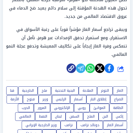
تحول هذه الهدنة المؤقتة إلى سلام دائم يعيد ضخ الدماء في
عروق الاقتصاد العالمي من جديد.
ويبقى تراجع أسعار الغاز مؤشراً قوياً على رغبة الأسواق في
الاستقرار، ومع استمرار تدفق الإمدادات عبر هرمز، نأمل أن
تنعكس وفرة الغاز إيجاباً على تكاليف المعيشة وتدفع عجلة النمو
العالمي.
شارك
الغاز
التوتر
الملاحة
البنية التحتية
ملح
الخارجية
قنا
الصراع
إطلاق النار
أسعار
الرئيس
وزير
فتوح
الأزمة
الطاقة
الموانئ
روبي
الإلكتروني
المرور
الحرب
إكس
البن
الملح
السفن
لبنان
النفط
العالمي
أسعار الغاز
دونالد ترامب
ترامب
وزير الخارجية الإيراني