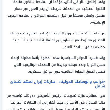
وقف إطلاق النار في لبنان، مؤكداً أن الملاحة ستكون متاحة
للفترة المتبقية من الهدنة، شريطة أن يتم العبور عبر مسار
منسق ومُعلن مسبقاً من قبل «منظمة الموانئ والملاحة البحرية
الإيرانية».
من جانبه، أكد مساعد وزير الخارجية الإيراني التزام بلاده بإبقاء
المضيق مفتوحاً، مع الإشارة إلى احتمالية اتخاذ ترتيبات أمنية
جديدة تضمن سلامة العبور.
وقد فسرت الدوائر السياسية هذه الخطوة بأنها محاولة لإبداء
حسن النوايا وبدء مرحلة جديدة من التهدئة الإقليمية التي
تضمن تدفق التجارة العالمية دون عوائق عسكرية.
«ترامب والوساطة الدولية».. تنازلات إيران تمهد لاتفاق
شامل
في المقابل، عززت تصريحات الرئيس الأمريكي «دونالد ترامب» من
حالة التفاؤل في الأسواق؛ حيث أشار إلى أن التنازلات الإيرانية
الأخيرة قد تمهد الطريق للتوصل إلى اتفاق نهائي ينهي الحرب