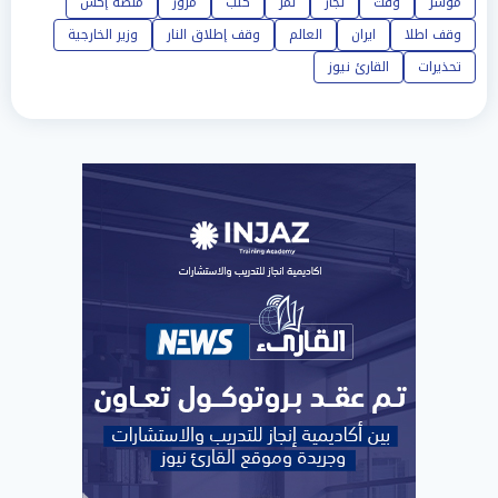
مؤشر
وقت
تجار
تمر
كتب
مرور
منصة إكس
وقف اطلا
ايران
العالم
وقف إطلاق النار
وزير الخارجية
تحذيرات
القارئ نيوز