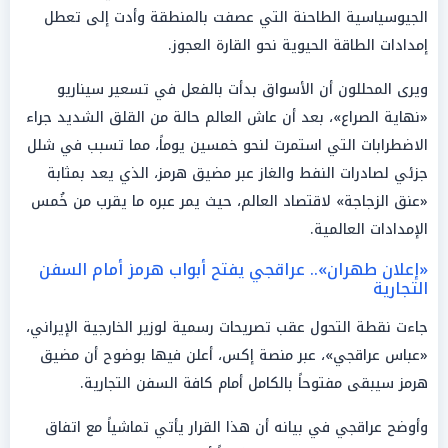
الجيوسياسية الطاحنة التي عصفت بالمنطقة وأدت إلى تعطل
إمدادات الطاقة الحيوية نحو القارة العجوز.
ويرى المحللون أن الأسواق بدأت بالفعل في تسعير سيناريو
«نهاية الصراع»، بعد أن عاش العالم حالة من القلق الشديد جراء
الاضطرابات التي استمرت لنحو خمسين يوماً، مما تسبب في شلل
جزئي لصادرات النفط والغاز عبر مضيق هرمز، الذي يعد بمثابة
«عنق الزجاجة» لاقتصاد العالم، حيث يمر عبره ما يقرب من خُمس
الإمدادات العالمية.
«إعلان طهران».. عراقجي يفتح أبواب هرمز أمام السفن
التجارية
جاءت نقطة التحول عقب تصريحات رسمية لوزير الخارجية الإيراني،
«عباس عراقجي»، عبر منصة إكس، أعلن فيها بوضوح أن مضيق
هرمز سيبقى مفتوحاً بالكامل أمام كافة السفن التجارية.
وأوضح عراقجي في بيانه أن هذا القرار يأتي تماشياً مع اتفاق