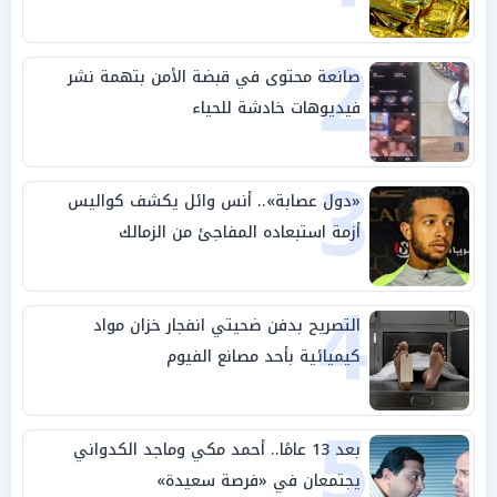
2
صانعة محتوى في قبضة الأمن بتهمة نشر
فيديوهات خادشة للحياء
3
«دول عصابة».. أنس وائل يكشف كواليس
أزمة استبعاده المفاجئ من الزمالك
4
التصريح بدفن ضحيتي انفجار خزان مواد
كيميائية بأحد مصانع الفيوم
5
بعد 13 عامًا.. أحمد مكي وماجد الكدواني
يجتمعان في «فرصة سعيدة»