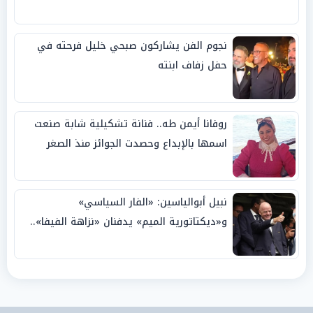
نجوم الفن يشاركون صبحي خليل فرحته في
حفل زفاف ابنته
روفانا أيمن طه.. فنانة تشكيلية شابة صنعت
اسمها بالإبداع وحصدت الجوائز منذ الصغر
نبيل أبوالياسين: «الفار السياسي»
و«ديكتاتورية الميم» يدفنان «نزاهة الفيفا»..
وإقالة «إنفانتينو» باتت حتمية