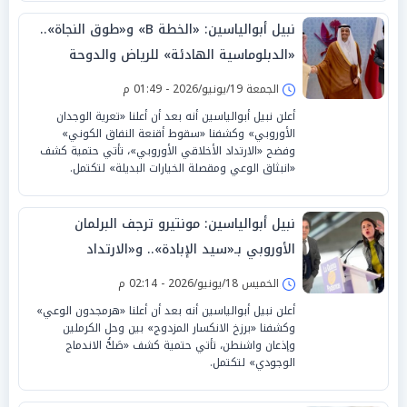
نبيل أبوالياسين: «الخطة B» و«طوق النجاة»..
«الدبلوماسية الهادئة» للرياض والدوحة
تتفوق على «اللهاث الصهيوني»
الجمعة 19/يونيو/2026 - 01:49 م
أعلن نبيل أبوالياسين أنه بعد أن أعلنا «تعرية الوجدان
الأوروبي» وكشفنا «سقوط أقنعة النفاق الكوني»
وفضح «الارتداد الأخلاقي الأوروبي»، تأتي حتمية كشف
«انبثاق الوعي ومقصلة الخيارات البديلة» لتكتمل.
نبيل أبوالياسين: مونتيرو ترجف البرلمان
الأوروبي بـ«سيد الإبادة».. و«الارتداد
الارتعاشي للدولار» يبرر الاستسلام الحتمي
الخميس 18/يونيو/2026 - 02:14 م
أعلن نبيل أبوالياسين أنه بعد أن أعلنا «هرمجدون الوعي»
وكشفنا «برزخ الانكسار المزدوج» بين وحل الكرملين
وإذعان واشنطن، تأتي حتمية كشف «صَكُّ الاندماج
الوجودي» لتكتمل.