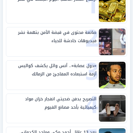
1
2
صانعة محتوى في قبضة الأمن بتهمة نشر
فيديوهات خادشة للحياء
3
«دول عصابة».. أنس وائل يكشف كواليس
أزمة استبعاده المفاجئ من الزمالك
4
التصريح بدفن ضحيتي انفجار خزان مواد
كيميائية بأحد مصانع الفيوم
بعد 13 عامًا.. أحمد مكي وماجد الكدواني