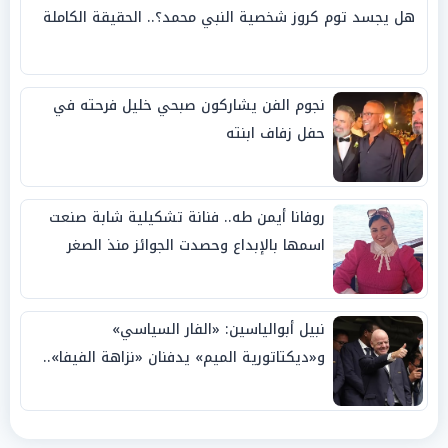
هل يجسد توم كروز شخصية النبي محمد؟.. الحقيقة الكاملة
نجوم الفن يشاركون صبحي خليل فرحته في
حفل زفاف ابنته
روفانا أيمن طه.. فنانة تشكيلية شابة صنعت
اسمها بالإبداع وحصدت الجوائز منذ الصغر
نبيل أبوالياسين: «الفار السياسي»
و«ديكتاتورية الميم» يدفنان «نزاهة الفيفا»..
وإقالة «إنفانتينو» باتت حتمية