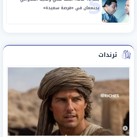
5
يجتمعان في «فرصة سعيدة»
ترندات