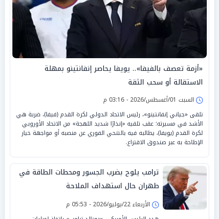
«أزمة تعصف بالفيفا».. يويفا يحاصر إنفانتينو بمهلة
الاستقالة أو سحب الثقة
السبت 01/أغسطس/2026 - 03:16 م
تلقى «جياني إنفانتينو»، رئيس الاتحاد الدولي لكرة القدم (فيفا)، ضربة هي
الأشد في مسيرته؛ عقب تلقيه «إنذارًا شديد اللهجة» من الاتحاد الأوروبي
لكرة القدم (يويفا)، يطالبه فيه بالتنحي الفوري عن منصبه أو مواجهة خيار
الإطاحة به عبر صندوق الاقتراع.
ترامب يلوح بضرب الجسور ومحطات الطاقة في
طهران حال استهداف الملاحة
الأربعاء 22/يوليو/2026 - 05:53 م
هدد الرئيس الأمريكي «دونالد ترامب» باتخاذ إجراءات