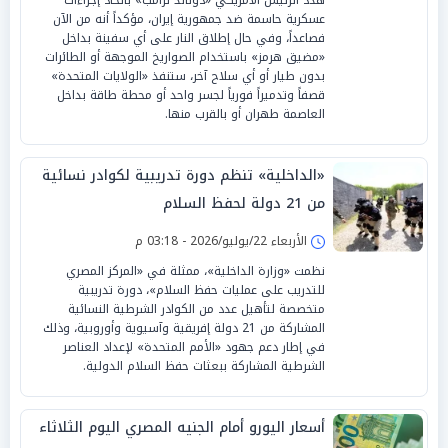
عسكرية حاسمة ضد جمهورية إيران، مؤكداً أنه من الآن
فصاعداً، وفي حال إطلاق النار على أي سفينة بداخل
«مضيق هرمز» باستخدام الصواريخ الموجهة أو الطائرات
بدون طيار أو أي سلاح آخر، ستنفذ «الولايات المتحدة»
قصفاً وتدميراً فورياً لجسر واحد أو محطة طاقة بداخل
العاصمة طهران أو بالقرب منها.
«الداخلية» تنظم دورة تدريبية لكوادر نسائية
من 21 دولة لحفظ السلام
الأربعاء 22/يوليو/2026 - 03:18 م
نظمت «وزارة الداخلية»، ممثلة في «المركز المصري
للتدريب على عمليات حفظ السلام»، دورة تدريبية
متخصصة لتأهيل عدد من الكوادر الشرطية النسائية
المشاركة من 21 دولة إفريقية وآسيوية وأوروبية، وذلك
في إطار دعم جهود «الأمم المتحدة» لإعداد العناصر
الشرطية المشاركة ببعثات حفظ السلام الدولية.
أسعار اليورو أمام الجنيه المصري اليوم الثلاثاء