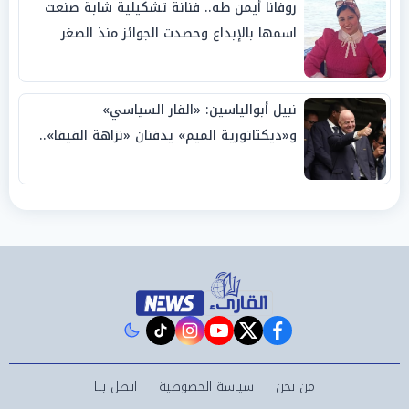
روفانا أيمن طه.. فنانة تشكيلية شابة صنعت
اسمها بالإبداع وحصدت الجوائز منذ الصغر
نبيل أبوالياسين: «الفار السياسي»
و«ديكتاتورية الميم» يدفنان «نزاهة الفيفا»..
وإقالة «إنفانتينو» باتت حتمية
instagram
tiktok
youtube
twitter
facebook
من نحن
سياسة الخصوصية
اتصل بنا