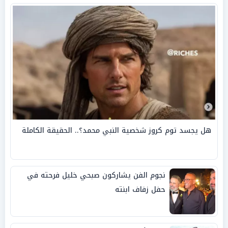
هل يجسد توم كروز شخصية النبي محمد؟.. الحقيقة الكاملة
نجوم الفن يشاركون صبحي خليل فرحته في
حفل زفاف ابنته