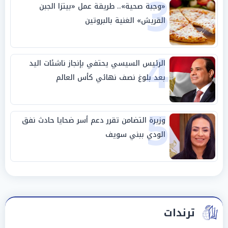
3
«وجبة صحية».. طريقة عمل «بيتزا الجبن
القريش» الغنية بالبروتين
4
الرئيس السيسي يحتفي بإنجاز ناشئات اليد
بعد بلوغ نصف نهائي كأس العالم
5
وزيرة التضامن تقرر دعم أسر ضحايا حادث نفق
الودي ببني سويف
ترندات