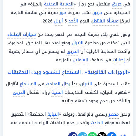
في
حريق
منفصل، نجح رجال «
الحماية المدنية
بالجيزة» في
السيطرة على
حريق
نشب بمزرعة
موز
بقرية بني سلامة التابعة
لمركز
منشأة القناطر
، اليوم
الأحد
5
أبريل
2026.
وفور تلقي بلاغ بغرفة النجدة، تم الدفع بعدد من
سيارات الإطفاء
التي تمكنت من محاصرة
النيران
ومنع امتدادها للمناطق المجاورة،
وأكدت المعاينة الأولية أن
الحريق
لم يسفر عن أي خسائر بشرية
أو
إصابات
في صفوف
العاملين
بالمزرعة.
«الإجراءات القانونية».. الاستماع للشهود وبدء التحقيقات
عقب السيطرة على
النيران
، بدأ
رجال المباحث
في
الاستماع
لأقوال
«شهود العيان» لكشف الملابسات
الفنية
وراء اشتعال
الحريق
والتأكد من عدم وجود شبهة جنائية.
وتحرر
محضر
رسمي بالواقعة، وتولت «
النيابة
المختصة» التحقيق
لمعاينة موقع
الحادث
وتقدير حجم التلفيات الزراعية الناجمة عنه.