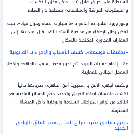
السيطرة على حريق هائل نشب داخل مخزن للأخشاب
و«مستلزمات الفراشة والمناسبات» بمنطقة دار السلام.
وفور ورود البلاغ، تم الدفع بـ «6 سيارات إطفاء وخزان مياه»، حيث
تمكن رجال الإطفاء من محاصرة ألسنة اللهب قبل امتدادها إلى
العقارات المجاورة المكتظة بالسكان.
«تحقيقات موسعة».. كشف الأسباب والإجراءات القانونية
عقب إتمام عمليات التبريد، تم تحرير محضر رسمي بالواقعة وإخطار
المعمل الجنائي للمعاينة.
وتكثف أجهزة الأمن بـ «مديرية أمن القاهرة» تحرياتها حالياً
لكشف ملابسات اندلاع الحريق وتحديد حجم الخسائر المادية، مع
التأكد من توافر اشتراطات السلامة والوقاية داخل المنشأة
المحترقة.
حريق مفاجئ يضرب مزارع النخيل ويثير القلق بالوادي
الجديد