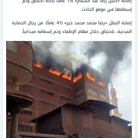
إصابة «حنين رضا عبد السلام» (15 عاماً) بحالة اختناق وتم
إسعافها في موقع الحادث.
إصابة البطل «رضا محمد محمد خير» (41 عاماً)، من رجال الحماية
المدنية، باختناق خلال مهام الإطفاء وتم إسعافه ميدانياً.