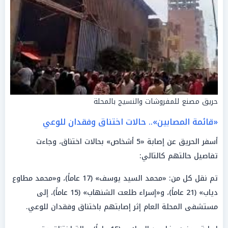
حريق مصنع للمفروشات والنسيج بالمحلة
«قائمة المصابين».. حالات اختناق وفقدان للوعي
أسفر الحريق عن إصابة «5 أشخاص» بحالات اختناق، وجاءت
تفاصيل حالتهم كالتالي:
تم نقل كل من: «محمد السيد يوسف» (17 عاماً)، و«محمد مطاوع
دياب» (21 عاماً)، و«إسراء طلعت الشنهاب» (15 عاماً)، إلى
مستشفى المحلة العام إثر إصابتهم باختناق وفقدان للوعي.