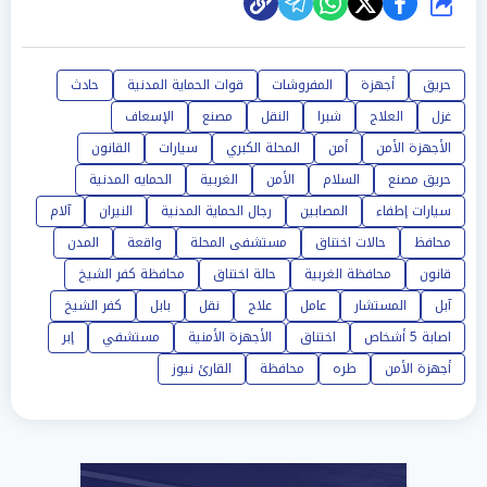
شارك
حريق
أجهزة
المفروشات
قوات الحماية المدنية
حادث
غزل
العلاج
شبرا
النقل
مصنع
الإسعاف
الأجهزة الأمن
أمن
المحلة الكبري
سيارات
القانون
حريق مصنع
السلام
الأمن
الغربية
الحمايه المدنية
سيارات إطفاء
المصابين
رجال الحماية المدنية
النيران
آلام
محافظ
حالات اختناق
مستشفى المحلة
واقعة
المدن
قانون
محافظة الغربية
حالة اختناق
محافظة كفر الشيخ
آبل
المستشار
عامل
علاج
نقل
بابل
كفر الشيخ
اصابة 5 أشخاص
اختناق
الأجهزة الأمنية
مستشفي
إبر
أجهزة الأمن
طره
محافظة
القارئ نيوز