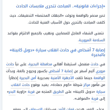
«إجراءات قانونية».. المباحث تتحرى ملابسات الحادث
تحرر محضر بالواقعة وتولت «الجهات المختصة» التحقيقات، حيث
كلفت المباحث بالتحري حول الأسباب الفنية للحادث.
نتمنى الشفاء العاجل للمصابين، ونهيب بالجميع الالتزام بقواعد
السلامة المرورية
.
إصابة 7 أشخاص في حادث انقلاب سيارة «دوبل كابينة»
بالبحيرة
في
حادث
منفصل، استيقظ أهالي
محافظة البحيرة
، على نبأ
حادث
مروري
أليم أسفر عن
إصابة 7 أشخاص
بكسور وجروح بالغة، وبدأت
الواقعة
حينما تلقت
الأجهزة الأمنية
بمديرية
أمن
البحيرة
إخطاراً
من مأمور
مركز
شرطة «كوم حمادة»، يفيد بوقوع
حادث انقلاب
سيارة
«دوبل كابينة» على
الطريق
المتجه من
قرية
«زاوية
البحر
»
إلى
قرية
«الصواف».
وعلى الفور، هرعت
قوات
الأمن
وسيارات
الإسعاف
إلى موقع