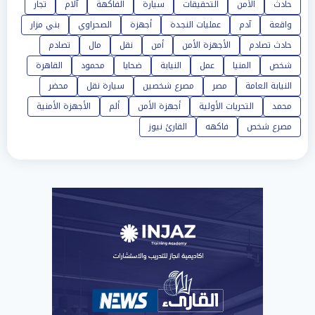
حادث
الأمن
التحقيقات
سيارة
الفاكهة
آلام
تجار
واقعة
آدم
عمليات النجدة
أجهزة
الصحراوي
بني مزار
حادث تصادم
الأجهزة الأمن
أمن
نقل
مال
تصادم
شخص
المنيا
عمل
النيابة
ضحايا
محمود
القاهرة
النيابة العامة
مصر
مصرع شخصين
سيارة نقل
محضر
محمد
التحريات الأولية
أجهزة الأمن
ألم
الأجهزة الأمنية
مصرع شخص
فاكهه
القارئ نيوز