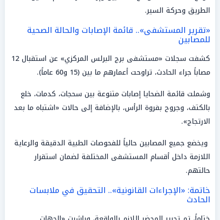
الطريق وحركة السير.
«تقرير المستشفى».. قائمة الإصابات والحالة الصحية
للمصابين
كشفت سجلات «مستشفى برج البرلس المركزي» عن استقبال 12
مصاباً جراء الحادث، تراوحت أعمارهم ما بين (15 و60 عاماً).
وشملت قائمة الضحايا إصابات متنوعة بين سحجات، كدمات، خلع
بالكتف، وجروح بفروة الرأس، بالإضافة إلى حالات «اشتباه ما بعد
الارتجاج».
ويخضع جميع المصابين حالياً للفحوصات الطبية الدقيقة والرعاية
اللازمة داخل أقسام المستشفى المختلفة لضمان استقرار
حالتهم.
خاتمة: «الإجراءات القانونية».. التحقيق في ملابسات
الحادث
ختاماً، تم تحرير المحضر اللازم بالواقعة، وباشرت «الجهات