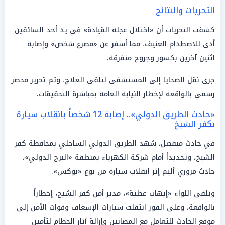
التحريات والنتائج
كشفت التحريات أن «اختلال عجلة القيادة» في يد أحد السائقين
أدى للاصطدام العنيف، مما أسفر عن «مصرع شخص» وإصابة
اثنين آخرين بكسور وجروح متفرقة.
جرى نقل الضحايا إلى المستشفى لتلقي العلاج، وتم تحرير محضر
رسمي بالواقعة لإخطار النيابة العامة بمباشرة التحقيقات.
«حادث الطريق الدولي».. إصابة 12 شخصاً بانقلاب سيارة
بكفر الشيخ
في حادث منفصل، شهد الطريق الدولي الساحلي بمحافظة كفر
الشيخ، وتحديداً أمام شركة الكهرباء بمنطقة «البرج الدولي»،
حادث مروري أليم إثر انقلاب سيارة من نوع «بوكس».
وتلقى اللواء «إيهاب عطية»، مدير أمن كفر الشيخ، إخطاراً
بالواقعة، وعلى الفور انتقلت سيارات الإسعاف وقوات الأمن إلى
موقع الحادث للتعامل مع المصابين وإزالة آثار الحطام لتأمين