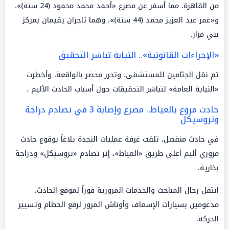
من القاهرة، مما أسفر عن مصرع «أحمد محمد محمود (24 سنة)»،
و«عمر عبد العزيز محمد (44 سنة)»، وهما تاجران يقيمان بمركز
بني مزار.
«الإجراءات القانونية».. النيابة تباشر التحقيق
تم نقل الجثامين للمستشفى، وتحرر محضر بالواقعة، وأخطرت
«النيابة العامة» لتباشر التحقيقات حول أسباب الحادث الأليم .
حادث مروع بالعياط.. مصرع وإصابة 3 في تصادم دراجة
وتروسيكل
في حادث منفصل، تلقت غرفة عمليات النجدة بلاغاً بوقوع حادث
مروري أليم أعلى طريق «العياط»، إثر تصادم «تروسيكل» ودراجة
بخارية.
انتقل رجال المباحث والخدمات المرورية فوراً لموقع الحادث،
مدعومين بسيارات الإسعاف وأوناش المرور لرفع الحطام وتسيير
الحركة.