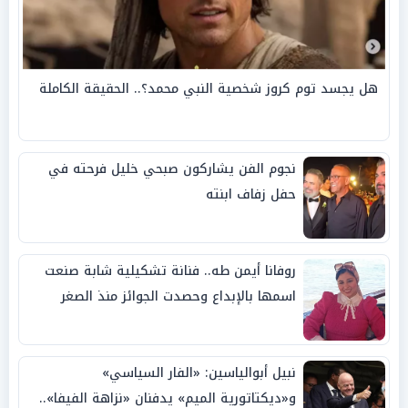
هل يجسد توم كروز شخصية النبي محمد؟.. الحقيقة الكاملة
نجوم الفن يشاركون صبحي خليل فرحته في
حفل زفاف ابنته
روفانا أيمن طه.. فنانة تشكيلية شابة صنعت
اسمها بالإبداع وحصدت الجوائز منذ الصغر
نبيل أبوالياسين: «الفار السياسي»
و«ديكتاتورية الميم» يدفنان «نزاهة الفيفا»..