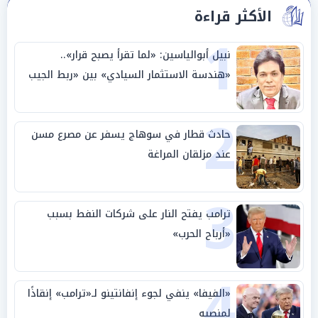
الأكثر قراءة
1
نبيل أبوالياسين: «لما تقرأ يصبح قرار»..
«هندسة الاستثمار السيادي» بين «ربط الجيب
بالوطن» و«سيادة الكلمة»
2
حادث قطار في سوهاج يسفر عن مصرع مسن
عند مزلقان المراغة
3
ترامب يفتح النار على شركات النفط بسبب
«أرباح الحرب»
4
«الفيفا» ينفي لجوء إنفانتينو لـ«ترامب» إنقاذًا
لمنصبه