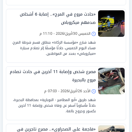
«حادث مروع في المرج».. إصابة 6 أشخاص
صدمهم ميكروباص
الخميس 30/أبريل/2026 - 11:10 م
شهد شارع «مؤسسة الزكاة» بنطاق قسم شرطة المرج،
مساء اليوم الخميس، حادثًا مؤسفًا إثر تصادم سيارة
«ميكروباص» بعدد من المواطنين.
مصرع شخص وإصابة 11 آخرين في حادث تصادم
مروع بالبحيرة
الأحد 26/أبريل/2026 - 07:03 م
شهد طريق «أبو المطامير - النوبارية» بمحافظة البحيرة،
حادثاً مأساوياً أسفر عن وفاة شخص وإصابة 11 آخرين
بكسور وجروح بالغة.
«فاجعة على الصحراوي».. مصرع تاجرين في