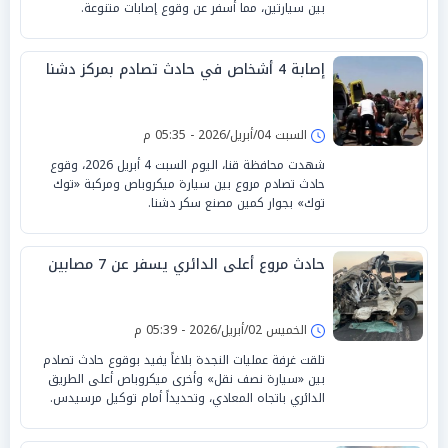
بين سيارتين، مما أسفر عن وقوع إصابات متنوعة.
إصابة 4 أشخاص في حادث تصادم بمركز دشنا
السبت 04/أبريل/2026 - 05:35 م
شهدت محافظة قنا، اليوم السبت 4 أبريل 2026، وقوع
حادث تصادم مروع بين سيارة ميكروباص ومركبة «توك
توك» بجوار كمين مصنع سكر دشنا.
حادث مروع أعلى الدائري يسفر عن 7 مصابين
الخميس 02/أبريل/2026 - 05:39 م
تلقت غرفة عمليات النجدة بلاغاً يفيد بوقوع حادث تصادم
بين «سيارة نصف نقل» وأخرى ميكروباص أعلى الطريق
الدائري باتجاه المعادي، وتحديداً أمام توكيل مرسيدس.