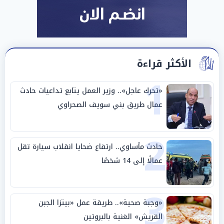
الأكثر قراءة
1
«تحرك عاجل».. وزير العمل يتابع تداعيات حادث
عمال طريق بني سويف الصحراوي
2
حادث مأساوي.. ارتفاع ضحايا انقلاب سيارة تقل
عمالًا إلى 14 شخصًا
3
«وجبة صحية».. طريقة عمل «بيتزا الجبن
القريش» الغنية بالبروتين