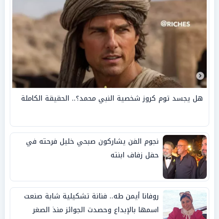
هل يجسد توم كروز شخصية النبي محمد؟.. الحقيقة الكاملة
نجوم الفن يشاركون صبحي خليل فرحته في
حفل زفاف ابنته
روفانا أيمن طه.. فنانة تشكيلية شابة صنعت
اسمها بالإبداع وحصدت الجوائز منذ الصغر