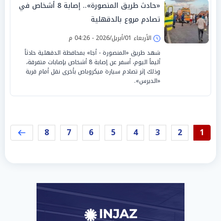
«حادث طريق المنصورة».. إصابة 8 أشخاص في
تصادم مروع بالدقهلية
الأربعاء 01/أبريل/2026 - 04:26 م
شهد طريق «المنصورة - أجا» بمحافظة الدقهلية حادثاً
أليماً اليوم، أسفر عن إصابة 8 أشخاص بإصابات متفرقة،
وذلك إثر تصادم سيارة ميكروباص بأخرى نقل أمام قرية
«الديرس».
8
7
6
5
4
3
2
1