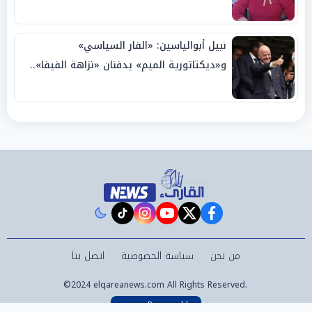
نبيل أبوالياسين: «الفار السياسي»
و«ديكتاتورية الميم» يدفنان «نزاهة الفيفا»..
وإقالة «إنفانتينو» باتت حتمية
instagram
tiktok
youtube
twitter
facebook
من نحن
سياسة الخصوصية
اتصل بنا
©2024 elqareanews.com All Rights Reserved.
Powered by