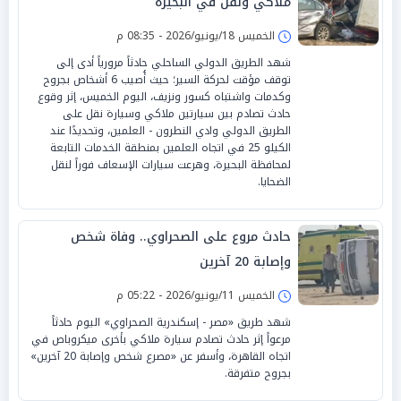
ملاكي ونقل في البحيرة
الخميس 18/يونيو/2026 - 08:35 م
شهد الطريق الدولي الساحلي حادثاً مرورياً أدى إلى
توقف مؤقت لحركة السير؛ حيث أُصيب 6 أشخاص بجروح
وكدمات واشتباه كسور ونزيف، اليوم الخميس، إثر وقوع
حادث تصادم بين سيارتين ملاكي وسيارة نقل على
الطريق الدولي وادي النطرون - العلمين، وتحديدًا عند
الكيلو 25 في اتجاه العلمين بمنطقة الخدمات التابعة
لمحافظة البحيرة، وهرعت سيارات الإسعاف فوراً لنقل
الضحايا.
حادث مروع على الصحراوي.. وفاة شخص
وإصابة 20 آخرين
الخميس 11/يونيو/2026 - 05:22 م
شهد طريق «مصر - إسكندرية الصحراوي» اليوم حادثاً
مرعواً إثر حادث تصادم سيارة ملاكي بأخرى ميكروباص في
اتجاه القاهرة، وأسفر عن «مصرع شخص وإصابة 20 آخرين»
بجروح متفرقة.