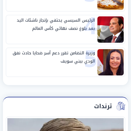
4
الرئيس السيسي يحتفي بإنجاز ناشئات اليد
بعد بلوغ نصف نهائي كأس العالم
5
وزيرة التضامن تقرر دعم أسر ضحايا حادث نفق
الودي ببني سويف
ترندات