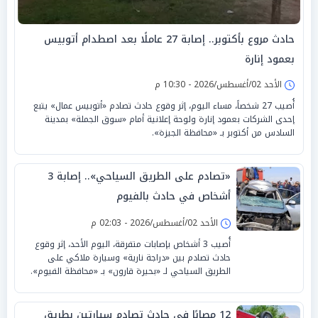
حادث مروع بأكتوبر.. إصابة 27 عاملًا بعد اصطدام أتوبيس
بعمود إنارة
الأحد 02/أغسطس/2026 - 10:30 م
أُصيب 27 شخصاً، مساء اليوم، إثر وقوع حادث تصادم «أتوبيس عمال» يتبع
إحدى الشركات بعمود إنارة ولوحة إعلانية أمام «سوق الجملة» بمدينة
السادس من أكتوبر بـ «محافظة الجيزة».
«تصادم على الطريق السياحي».. إصابة 3
أشخاص في حادث بالفيوم
الأحد 02/أغسطس/2026 - 02:03 م
أُصيب 3 أشخاص بإصابات متفرقة، اليوم الأحد، إثر وقوع
حادث تصادم بين «دراجة نارية» وسيارة ملاكي على
الطريق السياحي لـ «بحيرة قارون» بـ «محافظة الفيوم».
12 مصابًا في حادث تصادم سيارتين بطريق