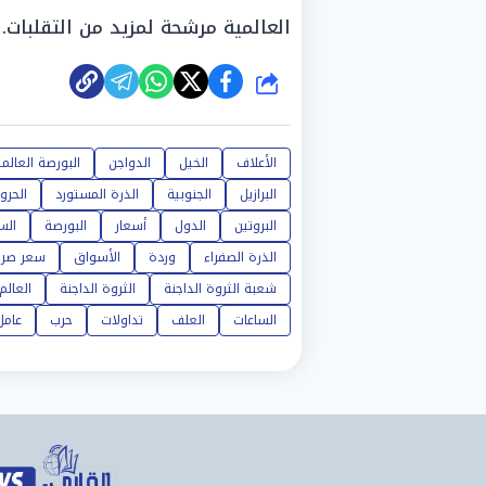
العالمية مرشحة لمزيد من التقلبات.
شارك
الأعلاف
الخيل
الدواجن
البورصة العالمي
البرازيل
الجنوبية
الذرة المستورد
الحرو
البروتين
الدول
أسعار
البورصة
الس
الذرة الصفراء
وردة
الأسواق
سعر صرف
شعبة الثروة الداجنة
الثروة الداجنة
العالم
الساعات
العلف
تداولات
حرب
عامل