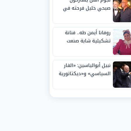
صبحي خليل فرحته في
حفل زفاف ابنته
روفانا أيمن طه.. فنانة
تشكيلية شابة صنعت
اسمها بالإبداع وحصدت
الجوائز منذ الصغر
نبيل أبوالياسين: «الفار
السياسي» و«ديكتاتورية
الميم» يدفنان «نزاهة
الفيفا».. وإقالة
«إنفانتينو» باتت حتمية