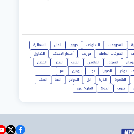
ة
المحروقات
التداولات
حروق
المال
الشمالية
ب
الشركات العاملة
بورصة
أسعار الأعلاف
التداول
ودان
السوق
العالمي
الحرب
البيض
القطن
 الدولار
الصويا
تجار
بروتين
تمر
القاهرة
الذرة
آبل
الدولار
البط
الصف
صرف
الدولا
القارئ نيوز
e
witter
facebook