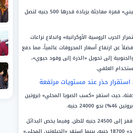
وشهدت «الذرة الكورن فلاك الأرجنتيني» قفزة مفاجئة بزيادة قدرها 500 جنيه لتصل
ار الحرب الروسية الأوكرانية» واندلاع نزاعات
ً عن ارتفاع أسعار المحروقات عالمياً، مما دفع
والجنوبية إلى تحويل «الذرة إلى وقود حيوي»،
ستخدام العلفي.
. استقرار حذر عند مستويات مرتفعة
فتة، حيث استقر «كسب الصويا المحلي» (بروتين
أما «كسب الصويا المستورد»، فقد قفز إلى 24500 جنيه للطن. وفيما يخص البدائل
الأخرى، سجل «كسب العباد المستورد» 18700 جنيه، بينما استقر «الجيلوتين المحلي»