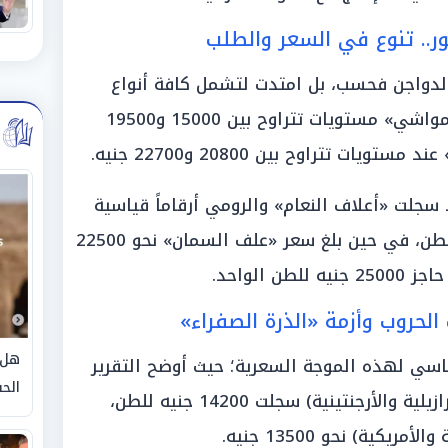
ر.. تنوع في السعر والطلب
لدواجن فحسب، بل امتدت لتشمل كافة أنواع
العلائق؛ حيث سجلت أسعار «علف المواشي» مستويات تتراوح بين 15000 و19500
ت تتراوح بين 20800 و22700 جنيه.
جلت «أعلاف النعام» والرومي أرقاماً قياسية
بلغت نحو 23000 إلى 24300 جنيه للطن، في حين بلغ سعر «علف السمان» نحو 22500
 الواحد.
 الحروب وأزمة «الذرة الصفراء»
هل 
ساسي لهذه الموجة السعرية؛ حيث أوضح التقرير
الحق
أن «الذرة الصفراء المستوردة» (البرازيلية والأرجنتينية) سجلت 14200 جنيه للطن،
يكية) نحو 13500 جنيه.