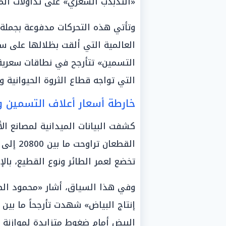
«التذبذب السعري» على تداولات الم
وتأتي هذه التحركات مدفوعة بجملة 
العالمية التي ألقت بظلالها على س
التسمين» تتأرجح في نطاقات سعرية
التي تواجه قطاع الثروة الحيوانية وا
خارطة أسعار أعلاف التسمين وا
كشفت البيانات الميدانية لمصانع ا
تخضع لعمر الطائر ونوع القطيع، بالإ
وفي هذا السياق، أشار «محمود الضو
البيض أمام ضغوط متزايدة لموازنة ت