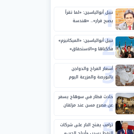
1
نبيل أبوالياسين: «لما تقرأ
يصبح قرار».. «هندسة
2
الاستثمار السيادي» بين «ربط
الجيب بالوطن» و«سيادة
نبيل أبوالياسين: «الميكانيزم»
الكلمة»
فككناها و«الاستحقاق»
3
حتمية.. «تفعيل الإرادة»
مهمة الجامعة العربية
أسعار الفراخ والدواجن
بالبورصة والمزرعة اليوم
4
الثلاثاء 4-8-2026
حادث قطار في سوهاج يسفر
عن مصرع مسن عند مزلقان
5
المراغة
ترامب يفتح النار على شركات
النفط بسبب «أرباح الحرب»