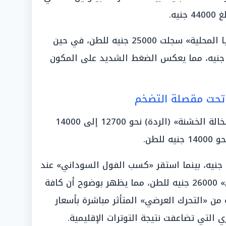
كما أشار التجار إلى أن «بذور الصويا المحلية» سجلت 25000 جنيه للطن، في حين
صلت المستوردة منها إلى 26000 جنيه، مما يعكس الضغط الشديد على المكون
ين تحت مقصلة التضخم
بالنسبة للأعلاف الخشنة، سجلت «النخالة الخشنة» (الردة) نحو 12700 إلى 14000
لطن.
وسجل «الجلوتوفيد المحلي» 14200 جنيه، بينما استقر «كسب الفول السوداني» عند
13000 جنيه، وبلغ سعر «بذور القطن» 26000 جنيه للطن، مما يظهر بوضوح أن كافة
 من «التحرك العرضي» المتأثر مباشرة بأسعار
التي تضاعفت نتيجة التوترات الإقليمية.