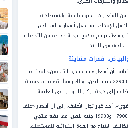
صانع والشركات الكبرى.
من المتغيرات الجيوسياسية والاقتصادية
لاسل الإمداد، مما جعل أسعار «علف بادي
 واسعة، ترسم ملامح مرحلة جديدة من التحديات
لداجنة في البلاد.
لبياض.. قفزات متباينة
لأعلاف أن أسعار «علف بادي التسمين» لمختلف
القطعان تراوحت ما بين 20800 إلى 22900 جنيه للطن، وذلك وفقاً لتصنيفات دقيقة
ضافة إلى درجة تركيز البروتين في العليقة.
ي»، أحد كبار تجار الأعلاف، إلى أن أسعار «علف
إنتاج البياض» شهدت تأرجحاً ما بين 17900 و19900 جنيه للطن، مما يضع منتجي
كاليف الإنتاج مع القوة الشرائية للمستهلك.