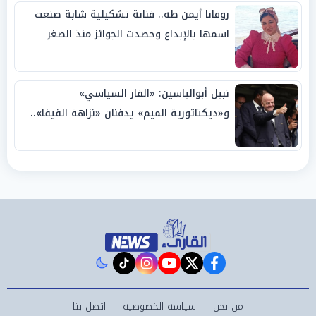
روفانا أيمن طه.. فنانة تشكيلية شابة صنعت
اسمها بالإبداع وحصدت الجوائز منذ الصغر
نبيل أبوالياسين: «الفار السياسي»
و«ديكتاتورية الميم» يدفنان «نزاهة الفيفا»..
وإقالة «إنفانتينو» باتت حتمية
instagram
tiktok
youtube
twitter
facebook
من نحن
سياسة الخصوصية
اتصل بنا