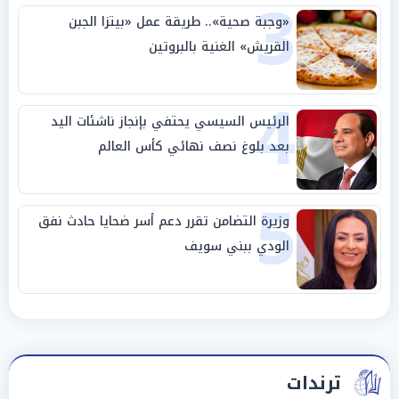
3
«وجبة صحية».. طريقة عمل «بيتزا الجبن
القريش» الغنية بالبروتين
4
الرئيس السيسي يحتفي بإنجاز ناشئات اليد
بعد بلوغ نصف نهائي كأس العالم
5
وزيرة التضامن تقرر دعم أسر ضحايا حادث نفق
الودي ببني سويف
ترندات