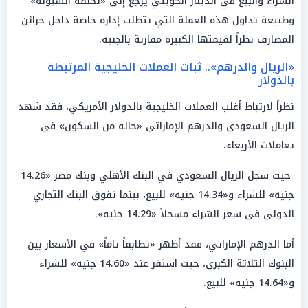
الشراء والبيع في الدينار الكويتي يرجع إلى «تكلفة السيولة»
وطبيعة تداول هذه العملة التي تتطلب إدارة خاصة داخل خزائن
المصارف نظراً لقيمتها الكبيرة مقارنة بالجنيه.
«الريال والدرهم».. ثبات العملات الخليجية المرتبطة
بالدولار
نظراً لارتباط أغلب العملات الخليجية بالدولار الأمريكي، فقد شهد
الريال السعودي والدرهم الإماراتي «حالة من السكون» في
تعاملات الأربعاء.
حيث سجل الريال السعودي في البنك الأهلي وبنك مصر «14.26
جنيه» للشراء و«14.34 جنيه» للبيع، بينما تفوق البنك التجاري
الدولي في سعر الشراء مسجلاً «14.29 جنيه».
أما الدرهم الإماراتي، فقد أظهر «تطابقاً تاماً» في الأسعار بين
البنوك الثلاثة الكبرى، حيث استقر عند «14.60 جنيه» للشراء
و«14.64 جنيه» للبيع.