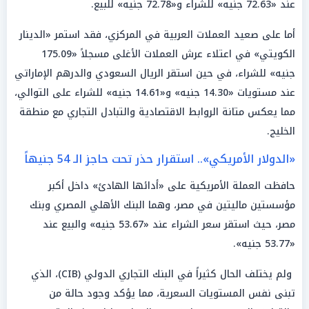
عند «72.63 جنيه» للشراء و«72.78 جنيه» للبيع.
أما على صعيد العملات العربية في المركزي، فقد استمر «الدينار
الكويتي» في اعتلاء عرش العملات الأغلى مسجلاً «175.09
جنيه» للشراء، في حين استقر الريال السعودي والدرهم الإماراتي
عند مستويات «14.30 جنيه» و«14.61 جنيه» للشراء على التوالي،
مما يعكس متانة الروابط الاقتصادية والتبادل التجاري مع منطقة
الخليج.
«الدولار الأمريكي».. استقرار حذر تحت حاجز الـ 54 جنيهاً
حافظت العملة الأمريكية على «أدائها الهادئ» داخل أكبر
مؤسستين ماليتين في مصر، وهما البنك الأهلي المصري وبنك
مصر، حيث استقر سعر الشراء عند «53.67 جنيه» والبيع عند
«53.77 جنيه».
ولم يختلف الحال كثيراً في البنك التجاري الدولي (CIB)، الذي
تبنى نفس المستويات السعرية، مما يؤكد وجود حالة من