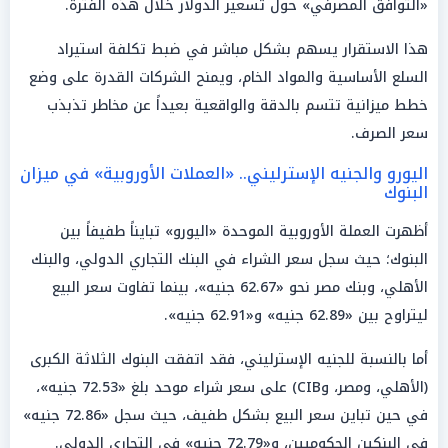
«التوافق المصرفي» حول تسعير الدولار خلال هذه الفترة.
هذا الاستقرار يسهم بشكل مباشر في ضبط تكلفة استيراد
السلع الأساسية والمواد الخام، ويمنح الشركات القدرة على وضع
خطط ميزانية تتسم بالدقة والواقعية بعيداً عن مخاطر تذبذب
سعر الصرف.
اليورو والجنيه الإسترليني.. «العملات الأوروبية» في ميزان
البنوك
أظهرت العملة الأوروبية الموحدة «اليورو» تبايناً طفيفاً بين
البنوك؛ حيث سجل سعر الشراء في البنك التجاري الدولي، والبنك
الأهلي، وبنك مصر نحو «62.67 جنيه»، بينما تفاوت سعر البيع
ليتراوح بين «62.89 جنيه» و«62.91 جنيه».
أما بالنسبة للجنيه الإسترليني، فقد اتفقت البنوك الثلاثة الكبرى
(الأهلي، ومصر، وCIB) على سعر شراء موحد بلغ «72.53 جنيه»،
في حين تباين سعر البيع بشكل طفيف، حيث سجل «72.86 جنيه»
في البنكين الحكوميين، و«72.79 جنيه» في التجاري الدولي.