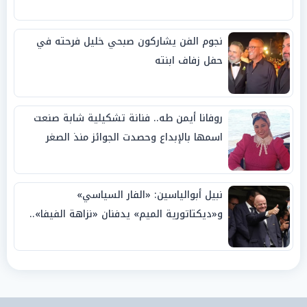
نجوم الفن يشاركون صبحي خليل فرحته في
حفل زفاف ابنته
روفانا أيمن طه.. فنانة تشكيلية شابة صنعت
اسمها بالإبداع وحصدت الجوائز منذ الصغر
نبيل أبوالياسين: «الفار السياسي»
و«ديكتاتورية الميم» يدفنان «نزاهة الفيفا»..
وإقالة «إنفانتينو» باتت حتمية