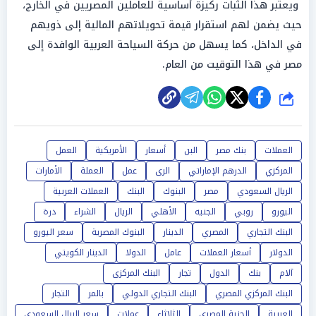
ويعتبر هذا الثبات ركيزة أساسية للعاملين المصريين في الخارج،
حيث يضمن لهم استقرار قيمة تحويلاتهم المالية إلى ذويهم
في الداخل، كما يسهل من حركة السياحة العربية الوافدة إلى
مصر في هذا التوقيت من العام.
شارك
العملات
بنك مصر
البن
أسعار
الأمريكية
العمل
المركزي
الدرهم الإماراتي
الرى
عمل
العملة
الأمارات
الريال السعودي
مصر
البنوك
البنك
العملات العربية
اليورو
روبي
الجنيه
الأهلي
الريال
الشراء
درة
البنك التجاري
المصري
الدينار
البنوك المصرية
سعر اليورو
الدولار
أسعار العملات
عامل
الدولا
الدينار الكويتي
آلام
بنك
الدول
تجار
البنك المركزى
البنك المركزي المصري
البنك التجاري الدولي
بالمر
التجار
العربية
الجنية المصري
الثلاثاء
عملات
سعر الريال السعودي