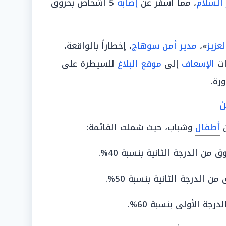
 السلام
، مما أسفر عن
إصابة
5 أشخاص بحروق
لعزيز
»،
مدير أمن سوهاج
، إخطاراً بالواقعة،
ات
الإسعاف
إلى
موقع
البلاغ
للسيطرة على
رة.
ن
ن
أطفال
وشباب، حيث شملت القائمة: