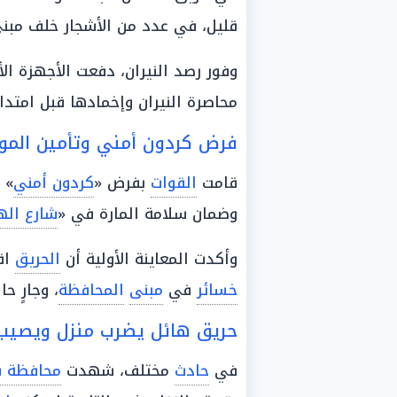
قليل، في عدد من الأشجار خلف مبن
وفور رصد النيران، دفعت الأجهزة ال
محاصرة النيران وإخمادها قبل امتدا
فرض كردون أمني وتأمين المو
قامت
القوات
بفرض «
كردون أمني
» 
وضمان سلامة المارة في «
شارع اله
وأكدت المعاينة الأولية أن
الحريق
اق
خسائر
في
مبنى
المحافظة
، وجارٍ حا
حريق هائل يضرب منزل ويصيب 5 أشخاص بسوها
في
حادث
مختلف، شهدت
محافظة 