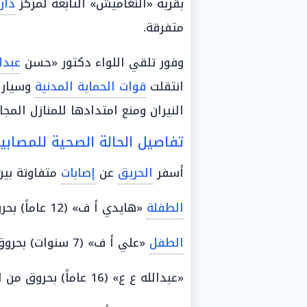
بقرية «النغاميش» التابعة لمركز
دار
متفرقة.
وفور تلقي اللواء دكتور «حسن
عبدا
انتقلت
قوات الحماية المدنية
وسيار
النيران ومنع امتدادها للمنازل المجاو
تفاصيل الحالة الصحية للمصابي
أسفر
الحريق
عن
إصابات
متفاوتة بي
الطفلة
«هايدي أ ف» (12 عاماً) بحروق من الدرجة الثانية بنسبة 40%.
الطفل
«علي أ ف» (7 سنوات) بحروق من الدرجة الثانية بنسبة 50%.
«عبدالله ع ع» (16 عاماً) بحروق من الدرجة الأولى بنسبة 60%.