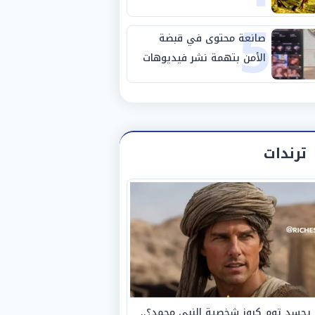
5
صانعة محتوى في قبضة
الأمن بتهمة نشر فيديوهات
خادشة للحياء
ترندات
يجسد توم كروز شخصية النبي محمد؟..