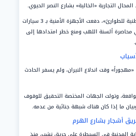
محال التجارية «الخالية» بشارع النصر الحيوي.
وفور تلقي إخطار من «الشبكة الوطنية للطوارئ»، دفعت الأجهزة الأمنية بـ 3 سيارات
 محاصرة ألسنة اللهب ومنع خطر امتدادها إلى
سباب
 «مهجوراً» وقت اندلاع النيران، ولم يسفر الحادث
الواقعة، وتولت الجهات المختصة التحقيق للوقوف
وبيان ما إذا كان هناك شبهة جنائية من عدمه.
ريق أشجار بشارع الهرم
ية المدنية في السيطرة على حريق نشب، منذ