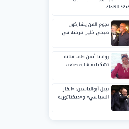
يقة الكاملة
نجوم الفن يشاركون
صبحي خليل فرحته في
حفل زفاف ابنته
روفانا أيمن طه.. فنانة
تشكيلية شابة صنعت
اسمها بالإبداع وحصدت
الجوائز منذ الصغر
نبيل أبوالياسين: «الفار
السياسي» و«ديكتاتورية
الميم» يدفنان «نزاهة
الفيفا».. وإقالة
«إنفانتينو» باتت حتمية