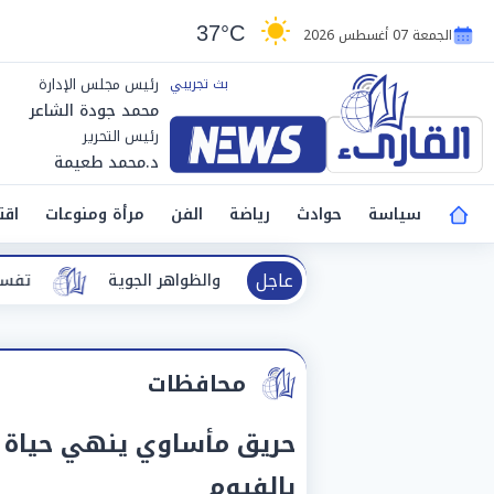
37°C
الجمعة 07 أغسطس 2026
رئيس مجلس الإدارة
محمد جودة الشاعر
رئيس التحرير
د.محمد طعيمة
سياسة
حوادث
رياضة
الفن
مرأة ومنوعات
اقت
عاجل
ر الجوية
تفسير حلم الطريق.. دلالات 
محافظات
حريق مأساوي ينهي حياة ر
بالفيوم