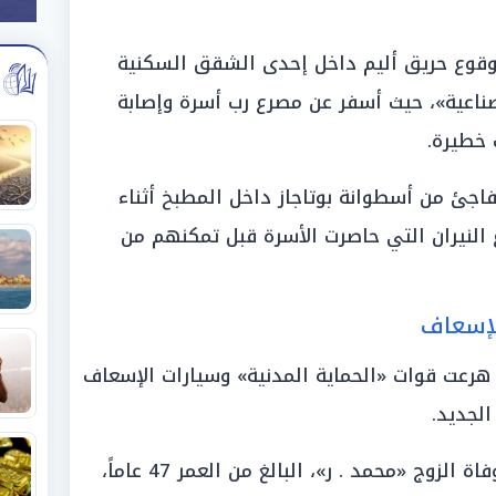
 وقوع حريق أليم داخل إحدى الشقق السكنية
صناعية»، حيث أسفر عن مصرع رب أسرة وإصابة
اجئ من أسطوانة بوتاجاز داخل المطبخ أثناء
ع النيران التي حاصرت الأسرة قبل تمكنهم من
لإسعاف
 هرعت قوات «الحماية المدنية» وسيارات الإسعاف
الجديد.
وتبين بالفحص أن الحريق أسفر عن وفاة الزوج «محمد . ر»، البالغ من العمر 47 عاماً،