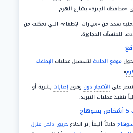
ى «محافظة الجيزة» بشارع الهرم.
أمنية بعدد من «سيارات الإطفاء» التي تمكنت من
دها للمنشآت المجاورة.
قع
حول
موقع
الحادث
لتسهيل عمليات
الإطفاء
رم
».
تصر على
الأشجار
دون
وقوع
إصابات
بشرية أو
لياً تنفيذ عمليات التبريد.
ج
سوهاج
حادثاً أليماً إثر اندلاع
حريق داخل منزل