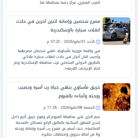
العزب المصري، مركز دشنا بمحافظة قنا.
مصرع شخصين وإصابة اثنين آخرين في حادث
انقلاب سيارة بالإسكندرية
الأحد 31/مايو/2026 - 07:25 م
في واقعة مرورية مأساوية، «لقي شخصان مصرعهما
وأصيب اثنان آخران في حادث انقلاب سيارة ملاكي
بالطريق الدولي الساحلي غرب محافظة الإسكندرية وتم
اتخاذ الإجراءات اللازمة».
حريق مأساوي ينهي حياة رب أسرة ويصيب
زوجته وأبناءه بالفيوم
الجمعة 08/مايو/2026 - 11:28 م
خيم الحزن على محافظة الفيوم إثر وقوع حريق أليم داخل
إحدى الشقق السكنية بالطابق الرابع بمساكن «المدينة
الصناعية»، حيث أسفر عن مصرع رب أسرة وإصابة زوجته
و6 من أبنائه بحروق واختناقات خطيرة.