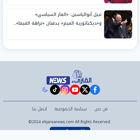
نبيل أبوالياسين: «الفار السياسي»
و«ديكتاتورية الميم» يدفنان «نزاهة الفيفا»..
وإقالة «إنفانتينو» باتت حتمية
instagram
tiktok
youtube
twitter
facebook
من نحن
سياسة الخصوصية
اتصل بنا
©2024 elqareanews.com All Rights Reserved.
Powered by