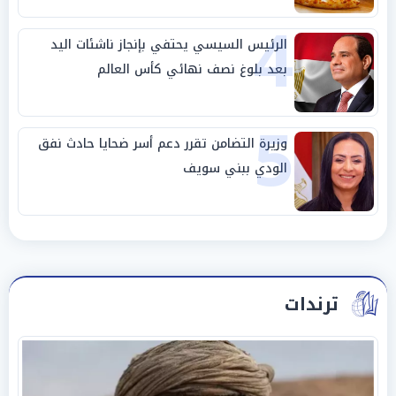
4
الرئيس السيسي يحتفي بإنجاز ناشئات اليد
بعد بلوغ نصف نهائي كأس العالم
5
وزيرة التضامن تقرر دعم أسر ضحايا حادث نفق
الودي ببني سويف
ترندات