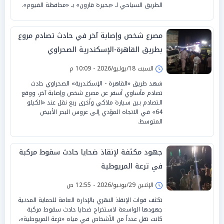
الطريق السياحي لـ «بحيرة قارون» بـ «محافظة الفيوم».
مصرع شخص وإصابة آخر في حادث تصادم مروع
بطريق القاهرة-الإسكندرية الصحراوي
السبت 18/يوليو/2026 - 10:09 م
شهد طريق «القاهرة - الإسكندرية» الصحراوي حادث
تصادم مأساوي أسفر عن مصرع شخص وإصابة آخر، ووقع
التصادم بين سيارة ملاكي وأخرى ربع نقل عند «الكيلو
64» في الاتجاه المؤدي إلى عروس البحر الأبيض
المتوسط.
جهود مكثفة لإنقاذ ضحايا حادث سقوط مركبة
في ترعة المريوطية
الإثنين 29/يونيو/2026 - 12:55 ص
تكثف قوات الإنقاذ النهري بالإدارة العامة للحماية المدنية
جهودها الواسعة لاستخراج ضحايا حادث سقوط مركبة
كانت تقل عدداً من الأشخاص في مياه «ترعة المريوطية»،