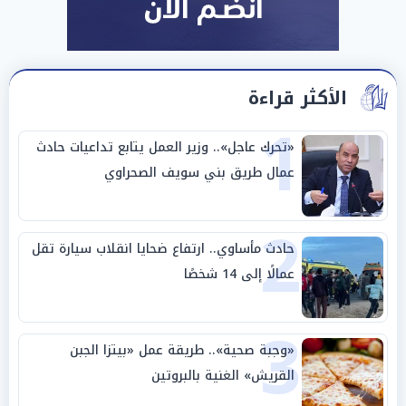
الأكثر قراءة
1
«تحرك عاجل».. وزير العمل يتابع تداعيات حادث
عمال طريق بني سويف الصحراوي
2
حادث مأساوي.. ارتفاع ضحايا انقلاب سيارة تقل
عمالًا إلى 14 شخصًا
3
«وجبة صحية».. طريقة عمل «بيتزا الجبن
القريش» الغنية بالبروتين