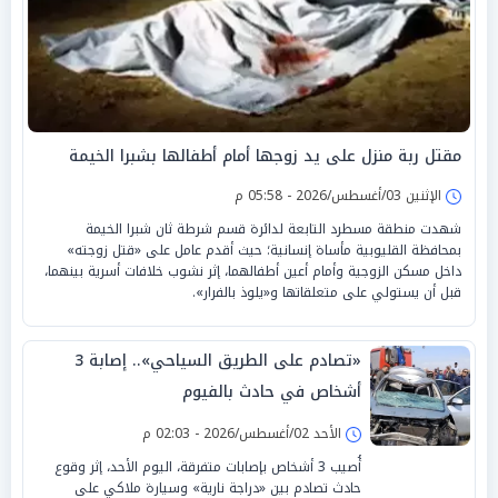
مقتل ربة منزل على يد زوجها أمام أطفالها بشبرا الخيمة
الإثنين 03/أغسطس/2026 - 05:58 م
شهدت منطقة مسطرد التابعة لدائرة قسم شرطة ثان شبرا الخيمة
بمحافظة القليوبية مأساة إنسانية؛ حيث أقدم عامل على «قتل زوجته»
داخل مسكن الزوجية وأمام أعين أطفالهما، إثر نشوب خلافات أسرية بينهما،
قبل أن يستولي على متعلقاتها و«يلوذ بالفرار».
«تصادم على الطريق السياحي».. إصابة 3
أشخاص في حادث بالفيوم
الأحد 02/أغسطس/2026 - 02:03 م
أُصيب 3 أشخاص بإصابات متفرقة، اليوم الأحد، إثر وقوع
حادث تصادم بين «دراجة نارية» وسيارة ملاكي على