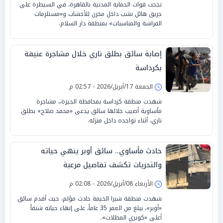
نجحت قوات الحماية المدنية بالقاهرة، في السيطرة على
حريق هائل نشب داخل مخزن للأخشاب و«مستلزمات
الفراشة والمناسبات» بمنطقة دار السلام.
إصابة سائق بطلق ناري خلال مشاجرة عنيفة
بكرداسة
الجمعة 17/أبريل/2026 - 02:57 م
شهدت منطقة كرداسة بمحافظة الجيزة،، مشاجرة
مأساوية أصيب خلالها سائق يدعى «محمد صلاح» بطلق
ناري، أثناء تواجده داخل منزله.
حادث مأساوي.. سائق أوبر ينهي حياته
والتحريات تكشف تفاصيل مرعبة
الأربعاء 08/أبريل/2026 - 02:08 م
شهدت منطقة شبرا الخيمة حادث مؤلم، حيث أقدم سائق
«أوبر»، يبلغ من العمر 35 عاماً، على إنهاء حياته شنقاً
أعلى «كوبري المظلات».