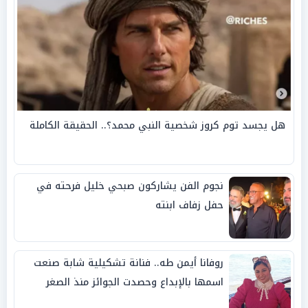
هل يجسد توم كروز شخصية النبي محمد؟.. الحقيقة الكاملة
نجوم الفن يشاركون صبحي خليل فرحته في
حفل زفاف ابنته
روفانا أيمن طه.. فنانة تشكيلية شابة صنعت
اسمها بالإبداع وحصدت الجوائز منذ الصغر