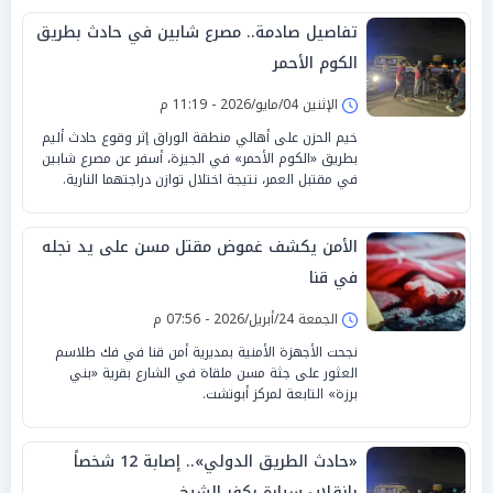
تفاصيل صادمة.. مصرع شابين في حادث بطريق
الكوم الأحمر
الإثنين 04/مايو/2026 - 11:19 م
خيم الحزن على أهالي منطقة الوراق إثر وقوع حادث أليم
بطريق «الكوم الأحمر» في الجيزة، أسفر عن مصرع شابين
في مقتبل العمر، نتيجة اختلال توازن دراجتهما النارية.
الأمن يكشف غموض مقتل مسن على يد نجله
في قنا
الجمعة 24/أبريل/2026 - 07:56 م
نجحت الأجهزة الأمنية بمديرية أمن قنا في فك طلاسم
العثور على جثة مسن ملقاة في الشارع بقرية «بني
برزة» التابعة لمركز أبوتشت.
«حادث الطريق الدولي».. إصابة 12 شخصاً
بانقلاب سيارة بكفر الشيخ