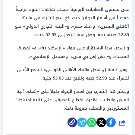
على مستوى التعاملات اليومية، سجلت شاشات البنوك تراجعاً
جماعياً في أسعار الدولار؛ حيث بلغ سعر الشراء في «البنك
الأهلي المصري»، و«بنك مصر»، و«البنك التجاري الدولي» نحو
52.85 جنيه، بينما وصل سعر البيع إلى 52.95 جنيه.
وانسحب هذا الاستقرار على بنوك «الإسكندرية»، و«المصرف
المتحد»، و«إتش إس بي سي»، و«فيصل الإسلامي».
وفي المقابل، سجل «البنك الأهلي الكويتي» السعر الأعلى
للشراء عند 52.93 جنيه وللبيع عند 53.03 جنيه.
ويعتبر هذا التقارب بين أسعار البنوك دليلاً على «كفاءة آلية
العرض والطلب» وقدرة القطاع المصرفي على تلبية احتياجات
المستوردين والعملاء بمرونة تامة.
شارك