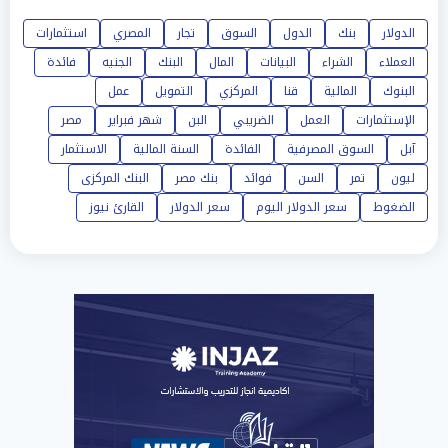
الدولار
بنك
الدول
السوق
تجار
المصري
استثمارات
العملاء
الشراء
البيانات
المال
البنك
الجنيه
فائدة
البنوك
المالية
قنا
المركزي
التمويل
عمل
الإستثمارات
العمل
الضريبي
البن
شهر فبراير
مصر
آبل
السوق المصرفية
الفائدة
السنة المالية
الاستثمار
ليون
تمر
السن
فوائد
بنك مصر
البنك المركزى
الضغوط
سعر الدولار اليوم
سعر الدولار
القارئ نيوز