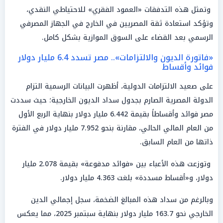
وتمثل هذه التدفقات «العمود الفقري» للاحتياطي النقدي،
وتؤكد استعادة ثقة المصريين في الخارج في الجهاز المصرفي
الرسمي بعد القضاء على السوق الموازية بشكل كامل.
«فاتورة الديون والالتزامات».. مصر تسدد 6.4 مليار دولار
فوائد وأقساط
على صعيد الالتزامات الدولية، أظهرت البيانات الرسمية التزام
الدولة المصرية الصارم بجدول سداد الديون الخارجية؛ حيث سددت
مصر فوائد وأقساطاً بقيمة 6.442 مليار دولار بنهاية الربع الأول
من العام المالي الحالي، مقارنة بنحو 7.952 مليار دولار في الفترة
ذاتها من العام السابق.
وتوزعت هذه الأعباء بين «فوائد مدفوعة» بقيمة 2.078 مليار
دولار، و«أقساط مسددة» بلغت 4.363 مليار دولار.
وبالرغم من سداد هذه المبالغ الضخمة، سجل إجمالي الدين
الخارجي نحو 163.7 مليار دولار بنهاية سبتمبر 2025، مما يعكس