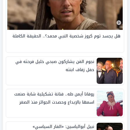
هل يجسد توم كروز شخصية النبي محمد؟.. الحقيقة الكاملة
نجوم الفن يشاركون صبحي خليل فرحته في
حفل زفاف ابنته
روفانا أيمن طه.. فنانة تشكيلية شابة صنعت
اسمها بالإبداع وحصدت الجوائز منذ الصغر
نبيل أبوالياسين: «الفار السياسي»