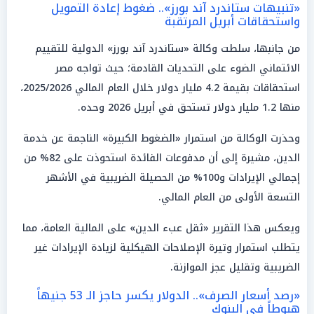
«تنبيهات ستاندرد آند بورز».. ضغوط إعادة التمويل
واستحقاقات أبريل المرتقبة
من جانبها، سلطت وكالة «ستاندرد آند بورز» الدولية للتقييم
الائتماني الضوء على التحديات القادمة؛ حيث تواجه مصر
استحقاقات بقيمة 4.2 مليار دولار خلال العام المالي 2025/2026،
منها 1.2 مليار دولار تستحق في أبريل 2026 وحده.
وحذرت الوكالة من استمرار «الضغوط الكبيرة» الناجمة عن خدمة
الدين، مشيرة إلى أن مدفوعات الفائدة استحوذت على 82% من
إجمالي الإيرادات و100% من الحصيلة الضريبية في الأشهر
التسعة الأولى من العام المالي.
ويعكس هذا التقرير «ثقل عبء الدين» على المالية العامة، مما
يتطلب استمرار وتيرة الإصلاحات الهيكلية لزيادة الإيرادات غير
الضريبية وتقليل عجز الموازنة.
«رصد أسعار الصرف».. الدولار يكسر حاجز الـ 53 جنيهاً
هبوطاً في البنوك