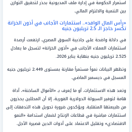
استمرار الحكومة في إدارة ملف المديونية بحذر لتحقيق التوازن
بين التنمية والالتزام المالي.
«رأس المال الوافد».. استثمارات الأجانب في أذون الخزانة
تكسر حاجز الـ 2.5 تريليون جنيه
في دلالة واضحة على جاذبية السوق المصري، ارتفعت أرصدة
استثمارات العملاء الأجانب في «أذون الخزانة» لتسجل ما يعادل
2.525 تريليون جنيه بنهاية يناير 2026.
وتظهر البيانات نمواً مستمراً مقارنة بمستوى 2.449 تريليون جنيه
المسجل في ديسمبر الماضي.
وتعد هذه الاستثمارات، أو ما يُعرف بـ «الأموال الساخنة»، أداة
هامة لتوفير السيولة الدولارية الفورية، إلا أن المحللين يحذرون
من طبيعتها المتقلبة، ويؤكدون ضرورة تحويل هذه التدفقات إلى
استثمارات مباشرة في قطاعات الإنتاج لضمان استدامة «النمو
الاقتصادي» وتقليل الاعتماد على أدوات الدين قصيرة الأجل.