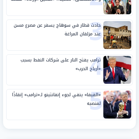
الجامعة العربية
3
حادث قطار في سوهاج يسفر عن مصرع مسن
عند مزلقان المراغة
4
ترامب يفتح النار على شركات النفط بسبب
«أرباح الحرب»
5
«الفيفا» ينفي لجوء إنفانتينو لـ«ترامب» إنقاذًا
لمنصبه