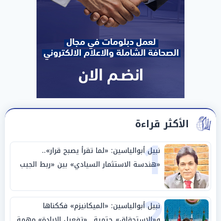
الأكثر قراءة
1
نبيل أبوالياسين: «لما تقرأ يصبح قرار»..
«هندسة الاستثمار السيادي» بين «ربط الجيب
بالوطن» و«سيادة الكلمة»
2
نبيل أبوالياسين: «الميكانيزم» فككناها
و«الاستحقاق» حتمية.. «تفعيل الإرادة» مهمة