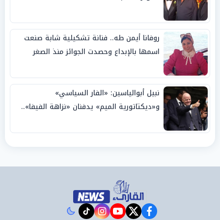
روفانا أيمن طه.. فنانة تشكيلية شابة صنعت
اسمها بالإبداع وحصدت الجوائز منذ الصغر
نبيل أبوالياسين: «الفار السياسي»
و«ديكتاتورية الميم» يدفنان «نزاهة الفيفا»..
وإقالة «إنفانتينو» باتت حتمية
instagram
tiktok
youtube
twitter
facebook