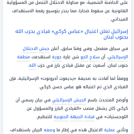
على الحاضنة الشعبية، مع محاولة الاحتلال التنصل من المسؤولية
القانونية عن سقوط ضحايا، مما ينذر بتوسيع رقعة الاستهداف
الميداني.
إسرائيل تعلن اغتيال «عباس كركي» قيادي بحزب الله
بجنوب لبنان
في سياق منفصل، وفي وقتا سابق، أعلن
جيش
الاحتلال
الإسرائيلي
، أن
سلاح
الجو
شن غارة
جوية
استهدفت
منطقة
جنوب لبنان، أسفرت عن مقتل قيادي بارز في حزب
الله
.
ووفقاً لما أفادت به صحيفة «يديعوت أحرونوت» الإسرائيلية، فإن
القيادي الذي تم اغتياله هو عباس حسن كركي.
وأوضح المتحدث باسم
الجيش
الإسرائيلي
في بيان رسمي أن
كركي كان يشغل منصب «القيادي البارز والمسؤول عن
اللوجستيات» في
قيادة
الجبهة
الجنوبية
للتنظيم.
وتأتي
عملية
الاغتيال هذه في إطار ما
وصفه
البيان باستهداف