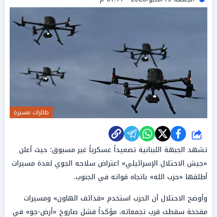
طائرات مسيرة
شارك
تشهد الجبهة اللبنانية تصعيداً عسكرياً غير مسبوق؛ حيث أعلن
«جيش الاحتلال الإسرائيلي» اعتراض سلاحه الجوي لعدة مسيرات
أطلقها «حزب الله» باتجاه قواته في الجنوب.
وأوضح الاحتلال أن الحزب استخدم «قذائف الهاون» ومسيرات
مفخخة سقطت قرب تجمعاته، مؤكداً فشل صاروخ «أرض-جو» في