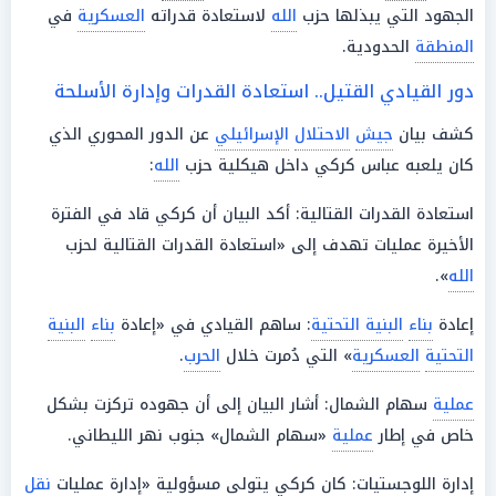
الجهود التي يبذلها حزب
الله
لاستعادة قدراته
العسكرية
في
المنطقة
الحدودية.
دور القيادي القتيل.. استعادة القدرات وإدارة الأسلحة
كشف بيان
جيش
الاحتلال
الإسرائيلي
عن الدور المحوري الذي
كان يلعبه عباس كركي داخل هيكلية حزب
الله
:
استعادة القدرات القتالية: أكد البيان أن كركي قاد في الفترة
الأخيرة عمليات تهدف إلى «استعادة القدرات القتالية لحزب
الله
».
إعادة
بناء
البنية التحتية
: ساهم القيادي في «إعادة
بناء
البنية
التحتية
العسكرية
» التي دُمرت خلال
الحرب
.
عملية
سهام الشمال: أشار البيان إلى أن جهوده تركزت بشكل
خاص في إطار
عملية
«سهام الشمال» جنوب نهر الليطاني.
إدارة اللوجستيات: كان كركي يتولى مسؤولية «إدارة عمليات
نقل