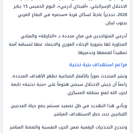
الاحتلال الإسرائيلي، «أفيخاي أدرعي»، اليوم الخميس 15 يناير
2026، تحذيراً عاجلاً لسكان قرية
«
سحمر
»
في البقاع الغربي
بجنوب لبنان.
أدرعي المتواجدين في مبانٍ محددة بـ «الخارطة» والمباني
المجاورة لها بضرورة الإخلاء الفوري والابتعاد عنها لمسافة آمنة
تمهيداً لقصفها وتدميرها.
مزاعم استهداف بنية تحتية
ونشر المتحدث صوراً بالأقمار الصناعية تظهر الأهداف المحددة،
زاعماً أن جيش الاحتلال سيشن هجوماً على «بنية تحتية» تابعة
لحزب الله لمنع نشاطه العسكري.
ويأتي هذا التهديد في ظل تصعيد مستمر يضع حياة المدنيين
اللبنانيين تحت خطر الاستهداف المباشر.
وتندرج التحذيرات الرقمية ضمن الحرب النفسية والضغط المباشر