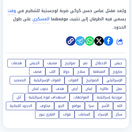
ويُعد مقتل عباس حسن كركي ضربة لوجستية للتنظيم في
وقت
يسعى فيه الطرفان إلى تثبيت موقعهما
العسكري
على طول
الحدود.
شارك
جيش
الاحتلال
تمر
صواريخ
مضيف
الجيش
هجمات
صاروخ
المنطقة
سلاح
حولا
اللب
قصف
الإسرائيلي
الصواريخ
القوات
القوات الإسرائيلية
التصعيد
عمل
طائرة
لبنان
أرض
هدف
جنوب لبنان
مروحية إسرائيلية
المواجهات
استهداف قوة إسرائيلية
آبل
الله
الأسر
سرا
مواقع
الجو
مخاوف
الحدود اللبنانية
سكر
الإسراء
الساعات
قوات
القارئ نيوز