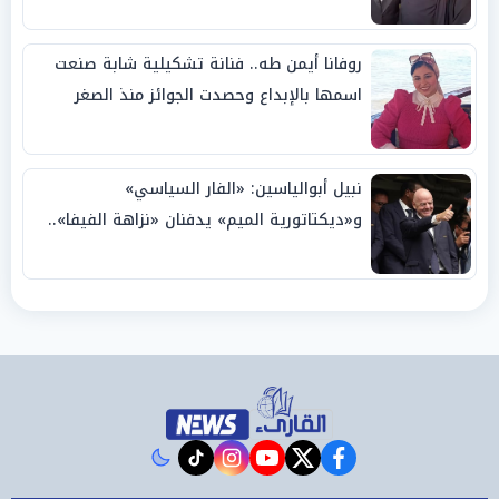
روفانا أيمن طه.. فنانة تشكيلية شابة صنعت
اسمها بالإبداع وحصدت الجوائز منذ الصغر
نبيل أبوالياسين: «الفار السياسي»
و«ديكتاتورية الميم» يدفنان «نزاهة الفيفا»..
وإقالة «إنفانتينو» باتت حتمية
instagram
tiktok
youtube
twitter
facebook