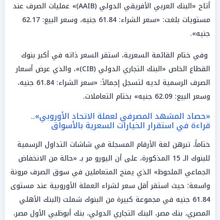
أتاح «البنك العربي الأفريقي الدولي (AAIB)» عمليات الصرف عند
مستويات بلغت: «سعر الشراء: 61.84 جنيه، وسعر البيع: 62.17
جنيه».
وفي ختام القائمة السعرية، استقر السعر ذاته في أكبر بنوك
القطاع الخاص «البنك التجاري الدولي (CIB)»، والذي عرض أسعار
الصرف الرسمية لديه لتسجل إجمالاً: «سعر الشراء: 61.84 جنيه،
وسعر البيع: 62.09 جنيه» بختام التعاملات.
«حصاد المشهد المصرفي لعملة الاتحاد الأوروبي»..
قراءة في استقرار الخيارات السعرية بالأسواق
ختاماً، تبرهن لغة الأرقام المسجلة في شاشات التداول الرسمية
للبنوك الـ 15 المذكورة، على أن اليورو مر بـ «حالة من الانخفاض
الجماعي الملحوظ» الذي يمنح المتعاملين في سوق الصرف مرونة
واسعة؛ حيث استقر أقل سعر لشراء العملة الأوروبية عند مستوى
61.84 جنيه في مجموعة كبيرة من البنوك شملت (البنك الأهلي
المصري، بنك مصر، البنك التجاري الدولي، بنك أبوظبي الأول مصر،