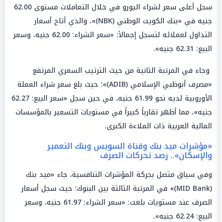
سجل أعلى سعر لشراء اليورو في خلال التعاملات مستوى 62.00
جنيه في «بنك الكويت الوطني (NBK)»، والذي أتاح أسعار
التداول لعملائه لتسجل إجمالاً: «سعر الشراء: 62.00 جنيه، وسعر
البيع: 62.31 جنيه».
وجاء في المرتبة الثانية من حيث الترتيب السعري المرتفع
«مصرف أبوظبي الإسلامي (ADIB)»؛ حيث بلغ سعر شراء العملة
الأوروبية لديه نحو 61.99 جنيه، في حين سجل «سعر البيع: 62.27
جنيه»، مما أظهر تقارباً كبيراً في مستويات التسعير بالمؤسسات
المالية العربية ذات الملاءة الكبرى.
«مؤشرات ميد بنك وقناة السويس وبنك التعمير
والإسكان».. رصد تحركات الصرف
وفي سياق متصل بحركة المؤشرات التنافسية، جاء «ميد بنك
(MID Bank)» في المرتبة الثالثة بين البنوك؛ حيث سجل أسعار
الصرف عند مستويات بلغت: «سعر الشراء: 61.97 جنيه، وسعر
البيع: 62.24 جنيه».