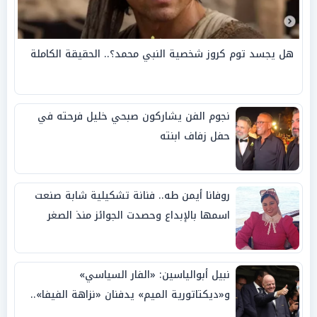
هل يجسد توم كروز شخصية النبي محمد؟.. الحقيقة الكاملة
نجوم الفن يشاركون صبحي خليل فرحته في
حفل زفاف ابنته
روفانا أيمن طه.. فنانة تشكيلية شابة صنعت
اسمها بالإبداع وحصدت الجوائز منذ الصغر
نبيل أبوالياسين: «الفار السياسي»
و«ديكتاتورية الميم» يدفنان «نزاهة الفيفا»..
وإقالة «إنفانتينو» باتت حتمية