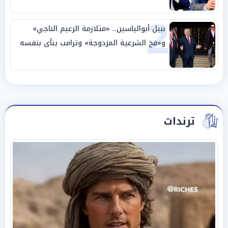
«عبادة العرش وجنازة المصداقية»
2
نبيل أبوالياسين.. «متلازمة الزعيم الناجي»
و«فخ الشرعية المزدوجة» وترامب ينأى بنفسه
وحليفه في «ميتم استراتيجي»
ترندات