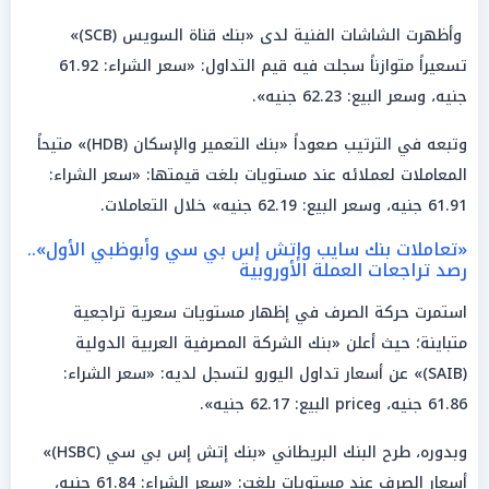
وأظهرت الشاشات الفنية لدى «بنك قناة السويس (SCB)»
تسعيراً متوازناً سجلت فيه قيم التداول: «سعر الشراء: 61.92
جنيه، وسعر البيع: 62.23 جنيه».
وتبعه في الترتيب صعوداً «بنك التعمير والإسكان (HDB)» متيحاً
المعاملات لعملائه عند مستويات بلغت قيمتها: «سعر الشراء:
61.91 جنيه، وسعر البيع: 62.19 جنيه» خلال التعاملات.
«تعاملات بنك سايب وإتش إس بي سي وأبوظبي الأول»..
رصد تراجعات العملة الأوروبية
استمرت حركة الصرف في إظهار مستويات سعرية تراجعية
متباينة؛ حيث أعلن «بنك الشركة المصرفية العربية الدولية
(SAIB)» عن أسعار تداول اليورو لتسجل لديه: «سعر الشراء:
61.86 جنيه، وprice البيع: 62.17 جنيه».
وبدوره، طرح البنك البريطاني «بنك إتش إس بي سي (HSBC)»
أسعار الصرف عند مستويات بلغت: «سعر الشراء: 61.84 جنيه،