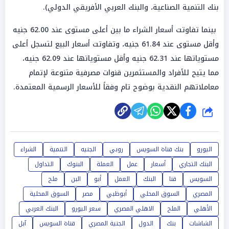
بنك التنمية الصناعية، والبنك العربي الأفريقي الدولي).
بينما تفاوتت أسعار الشراء ما بين أعلى مستوى عند 62.00 جنيه
وأقل مستوى عند 61.84 جنيه، وتفاوتت أسعار البيع لتسجل أعلى
مستوياتها عند 62.31 جنيه وأقل مستوياتها عند 62.09 جنيه،
مما يتيح للأفراد والمستثمرين قنوات مصرفية متنوعة لإتمام
معاملاتهم النقدية بوضوح تام وفقاً للأسعار الرسمية المعتمدة.
شارك
اليورو
بنك قناة السويس
روبي
الجنيه
التنمية
الشراء
البنك التجاري
أسعار
عمل
العملة
البنوك
التداول
السويس
قنا
البنك
العمل
أبو
البن
ملح
المصري
السوق المحلي
أبوظبي
مصر
السوق المحلية
الأهلي
الملح
الاهلي المصري
سعر اليورو
البنك العربي
الشاشات
بنك
الدول
الجنية المصري
قناة السويس
آبل