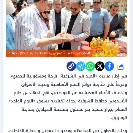
المهندس حازم الأشموني محافظ الشرقية خلال جولته
شارك
في إطار مبادرة «العيد في الشرقية.. فرحة ومسؤولية للجميع»،
وحرصاً على متابعة توافر السلع الأساسية وضبط الأسواق
وتخفيف الأعباء المعيشية عن المواطنين، قام المهندس حازم
الأشموني محافظ الشرقية بجولة تفقدية بسوق «اليوم الواحد»
المقام بجوار مسجد بحر مشتول بمنطقة الصيادين بمدينة
الزقازيق.
وذلك بالتعاون بين المحافظة ومديرية التموين والتجارة الداخلية،