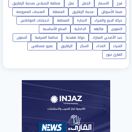
فرح
الاسعار
الجمل
عمل
منطقة الصيادين بمدينة الزقازيق
ضبط الأسواق
مدينة الزقازيق
المتنقلة
المنتجات المعروضة
حركة البيع والشراء
التجارة
المنطقة
احتياجات المواطنين
التموين
فاكهه
الداخلية
السلع الأساسية
عيد الأضحى المبارك
جولة تفقدية
محافظ الشرقية
أشمون
الشراء
الغذاء
السكر
الزقازيق
عمرو مصطفى
القارئ نيوز