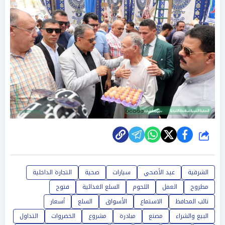
شارك
الشرقية
عيد الأضحي
سيارات
صحية
التجارة الداخلية
مطروح
العمل
اللحوم
السلع الغذائية
فتوح
نائب المحافظ
الاستماع
الأسواق
السلع
أسعار
البيع والشراء
مصنع
مبادرة
مشروع
الخضروات
التداول