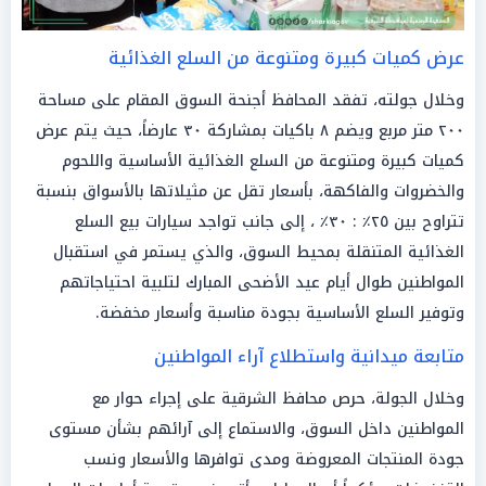
عرض كميات كبيرة ومتنوعة من السلع الغذائية
وخلال جولته، تفقد المحافظ أجنحة السوق المقام على مساحة
٢٠٠ متر مربع ويضم ٨ باكيات بمشاركة ٣٠ عارضاً، حيث يتم عرض
كميات كبيرة ومتنوعة من السلع الغذائية الأساسية واللحوم
والخضروات والفاكهة، بأسعار تقل عن مثيلاتها بالأسواق بنسبة
تتراوح بين ٢٥٪ : ٣٠٪ ، إلى جانب تواجد سيارات بيع السلع
الغذائية المتنقلة بمحيط السوق، والذي يستمر في استقبال
المواطنين طوال أيام عيد الأضحى المبارك لتلبية احتياجاتهم
وتوفير السلع الأساسية بجودة مناسبة وأسعار مخفضة.
متابعة ميدانية واستطلاع آراء المواطنين
وخلال الجولة، حرص محافظ الشرقية على إجراء حوار مع
المواطنين داخل السوق، والاستماع إلى آرائهم بشأن مستوى
جودة المنتجات المعروضة ومدى توافرها والأسعار ونسب