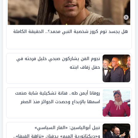
هل يجسد توم كروز شخصية النبي محمد؟.. الحقيقة الكاملة
نجوم الفن يشاركون صبحي خليل فرحته في
حفل زفاف ابنته
روفانا أيمن طه.. فنانة تشكيلية شابة صنعت
اسمها بالإبداع وحصدت الجوائز منذ الصغر
نبيل أبوالياسين: «الفار السياسي»
و«ديكتاتورية الميم» يدفنان «نزاهة الفيفا»..