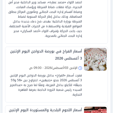
اعتمد اللواء «محمد عمارة»، مساعد وزير الداخلية مدير أمن
البحيرة، حركة تنقلات ضباط الشرطة ورؤساء المباحث
وضباط أقسام إدارة البحث الجنائي ومأموري المراكز بنطاق
المحافظة، وذلك بداخل إطار الحركة السنوية لضباط
الشرطة بوزارة الداخلية؛ بهدف ضخ دماء جديدة بداخل
المواقع القيادية والاستفادة من الخبرات الأمنية المختلفة،
حيث جاءت الحركة بإشراف اللواء «أحمد السكران» مدير
إدارة البحث الجنائي بالمديرية.
أسعار الفراخ في بورصة الدواجن اليوم الإثنين
3 أغسطس 2026
الإثنين 03/أغسطس/2026 - 09:30 ص
قفزت أسعار «الفراخ» بداخل بورصة الدواجن اليوم الإثنين
3 أغسطس 2026 بنحو «جنيهين»، لتتراوح بين «58 و59
جنيهًا» للكيلو بداخل المزرعة، وفقًا لما صرح به «عبدالعزيز
السيد» رئيس شعبة الثروة الداجنة بغرفة القاهرة
التجارية.
أسعار اللحوم البلدية والمستوردة اليوم الإثنين