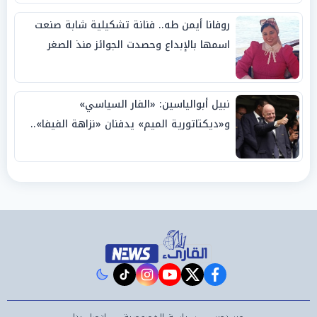
روفانا أيمن طه.. فنانة تشكيلية شابة صنعت
اسمها بالإبداع وحصدت الجوائز منذ الصغر
نبيل أبوالياسين: «الفار السياسي»
و«ديكتاتورية الميم» يدفنان «نزاهة الفيفا»..
وإقالة «إنفانتينو» باتت حتمية
instagram
tiktok
youtube
twitter
facebook