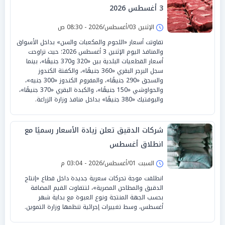
3 أغسطس 2026
الإثنين 03/أغسطس/2026 - 08:30 ص
تفاوتت أسعار «اللحوم والمكعبات والسن» بداخل الأسواق
والمنافذ اليوم الإثنين 3 أغسطس 2026؛ حيث تراوحت
أسعار القطعيات البلدية بين «320 و370 جنيهًا»، بينما
سجل البرجر البقري «360 جنيهًا»، والكفتة الكندوز
والسجق «290 جنيهًا»، والمفروم الكندوز «300 جنيه»،
والحواوشي «150 جنيهًا»، والكبدة البقري «370 جنيهًا»،
والبوفتيك «380 جنيهًا» بداخل منافذ وزارة الزراعة.
شركات الدقيق تعلن زيادة الأسعار رسميًا مع
انطلاق أغسطس
السبت 01/أغسطس/2026 - 03:04 م
انطلقت موجة تحركات سعرية جديدة داخل قطاع «إنتاج
الدقيق والمطاحن المصرية»، لتتفاوت القيم المضافة
بحسب الجهة المنتجة ونوع العبوة مع بداية شهر
أغسطس، وسط تغييرات إجرائية تنظمها وزارة التموين.