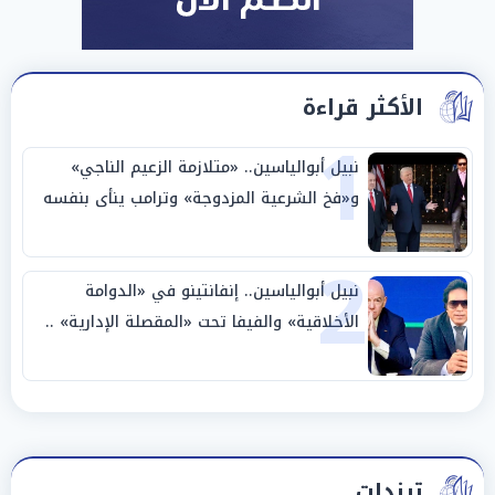
الأكثر قراءة
1
نبيل أبوالياسين.. «متلازمة الزعيم الناجي»
و«فخ الشرعية المزدوجة» وترامب ينأى بنفسه
وحليفه في «ميتم استراتيجي»
2
نبيل أبوالياسين.. إنفانتينو في «الدوامة
الأخلاقية» والفيفا تحت «المقصلة الإدارية» ..
«عبادة العرش وجنازة المصداقية»
ترندات