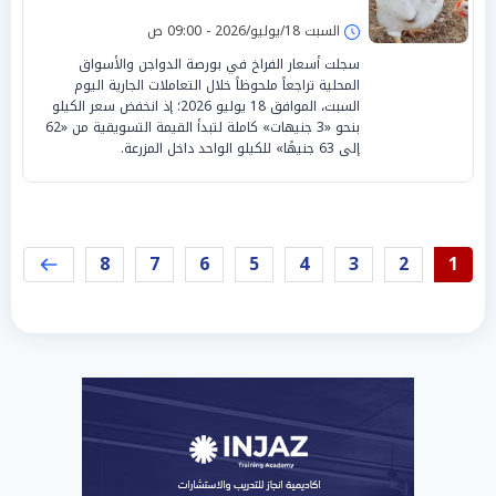
السبت 18/يوليو/2026 - 09:00 ص
سجلت أسعار الفراخ في بورصة الدواجن والأسواق
المحلية تراجعاً ملحوظاً خلال التعاملات الجارية اليوم
السبت، الموافق 18 يوليو 2026؛ إذ انخفض سعر الكيلو
بنحو «3 جنيهات» كاملة لتبدأ القيمة التسويقية من «62
إلى 63 جنيهًا» للكيلو الواحد داخل المزرعة.
8
7
6
5
4
3
2
1