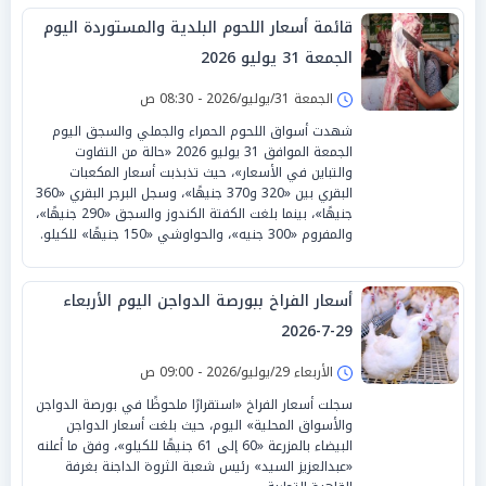
قائمة أسعار اللحوم البلدية والمستوردة اليوم
الجمعة 31 يوليو 2026
الجمعة 31/يوليو/2026 - 08:30 ص
شهدت أسواق اللحوم الحمراء والجملي والسجق اليوم
الجمعة الموافق 31 يوليو 2026 «حالة من التفاوت
والتباين في الأسعار»، حيث تذبذبت أسعار المكعبات
البقري بين «320 و370 جنيهًا»، وسجل البرجر البقري «360
جنيهًا»، بينما بلغت الكفتة الكندوز والسجق «290 جنيهًا»،
والمفروم «300 جنيه»، والحواوشي «150 جنيهًا» للكيلو.
أسعار الفراخ ببورصة الدواجن اليوم الأربعاء
29-7-2026
الأربعاء 29/يوليو/2026 - 09:00 ص
سجلت أسعار الفراخ «استقرارًا ملحوظًا في بورصة الدواجن
والأسواق المحلية» اليوم، حيث بلغت أسعار الدواجن
البيضاء بالمزرعة «60 إلى 61 جنيهًا للكيلو»، وفق ما أعلنه
«عبدالعزيز السيد» رئيس شعبة الثروة الداجنة بغرفة