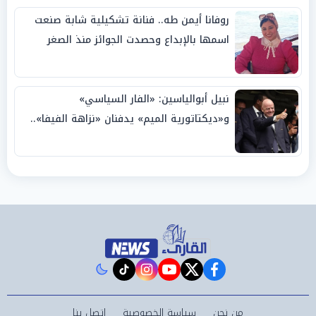
روفانا أيمن طه.. فنانة تشكيلية شابة صنعت
اسمها بالإبداع وحصدت الجوائز منذ الصغر
نبيل أبوالياسين: «الفار السياسي»
و«ديكتاتورية الميم» يدفنان «نزاهة الفيفا»..
وإقالة «إنفانتينو» باتت حتمية
instagram
tiktok
youtube
twitter
facebook
من نحن
سياسة الخصوصية
اتصل بنا