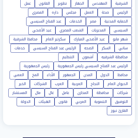
الشرقية
المهندس
الجهاز
تطوير
القانون
عمل
الرئيس
صحة
العمل
مجلس
داره
المصري
الحمايه المدنية
مصر
الخدمات
عبد الفتاح السيسي
السيسى
المديريات
الشعب المصري
عيد الأضحي
شهر مايو
عيد الأضحى المبارك
سكرتير العام
محافظ الشرقية
ساني
السكر
الصحه
الرئيس عبد الفتاح السيسي
خدمات
محافظة الشرقيه
أشمون
التنظيم
الرئيس عبد الفتاح السيسي رئيس الجمهورية
رئيس الجمهورية
محافظ
الدول
المدن
الجمهور
الأداء
المخ
العمى
الديوان العام
النجاح
العربية
العرب
الشركات
الخير
شركات
محافظة
المخازن
عامل
غال
مال
المستشار
التوفيق
التنموية
العربي
قانون
الهيئات
الدولة
القارئ نيوز