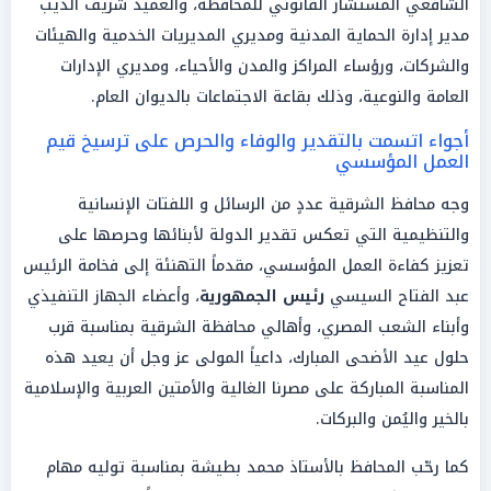
الشافعي المستشار القانوني للمحافظة، والعميد شريف الديب
مدير إدارة الحماية المدنية ومديري المديريات الخدمية والهيئات
والشركات، ورؤساء المراكز والمدن والأحياء، ومديري الإدارات
العامة والنوعية، وذلك بقاعة الاجتماعات بالديوان العام.
أجواء اتسمت بالتقدير والوفاء والحرص على ترسيخ قيم
العمل المؤسسي
وجه محافظ الشرقية عددٍ من الرسائل و اللفتات الإنسانية
والتنظيمية التي تعكس تقدير الدولة لأبنائها وحرصها على
تعزيز كفاءة العمل المؤسسي، مقدماً التهنئة إلى فخامة الرئيس
عبد الفتاح السيسي
رئيس الجمهورية
، وأعضاء الجهاز التنفيذي
وأبناء الشعب المصري، وأهالي محافظة الشرقية بمناسبة قرب
حلول عيد الأضحى المبارك، داعياً المولى عز وجل أن يعيد هذه
المناسبة المباركة على مصرنا الغالية والأمتين العربية والإسلامية
بالخير واليُمن والبركات.
كما رحّب المحافظ بالأستاذ محمد بطيشة بمناسبة توليه مهام