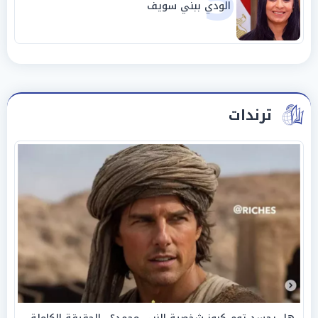
5
الودي ببني سويف
ترندات