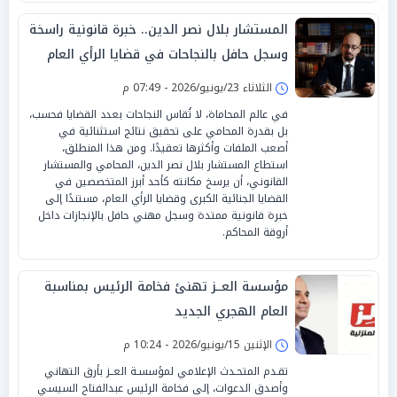
المستشار بلال نصر الدين.. خبرة قانونية راسخة
وسجل حافل بالنجاحات في قضايا الرأي العام
الثلاثاء 23/يونيو/2026 - 07:49 م
في عالم المحاماة، لا تُقاس النجاحات بعدد القضايا فحسب،
بل بقدرة المحامي على تحقيق نتائج استثنائية في
أصعب الملفات وأكثرها تعقيدًا. ومن هذا المنطلق،
استطاع المستشار بلال نصر الدين، المحامي والمستشار
القانوني، أن يرسخ مكانته كأحد أبرز المتخصصين في
القضايا الجنائية الكبرى وقضايا الرأي العام، مستندًا إلى
خبرة قانونية ممتدة وسجل مهني حافل بالإنجازات داخل
أروقة المحاكم.
مؤسسة العــز تهنئ فخامة الرئيس بمناسبة
العام الهجري الجديد
الإثنين 15/يونيو/2026 - 10:24 م
تقـدم المتحـدث الإعلامي لمؤسسـة العــز بأرق التهاني
وأصدق الدعوات، إلى فخامة الرئيس عبدالفتاح السيسي