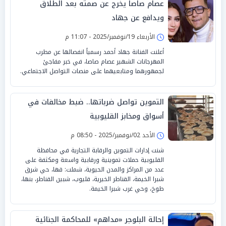
عصام صاصا يخرج عن صمته بعد الطلاق
ويدافع عن جهاد
الأربعاء 19/نوفمبر/2025 - 11:07 م
أعلنت الفنانة جهاد أحمد رسمياً انفصالها عن مطرب
المهرجانات الشهير عصام صاصا، في خبر مفاجئ
لجمهورهما ومتابعيهما على منصات التواصل الاجتماعي.
التموين تواصل ضرباتها.. ضبط مخالفات في
أسواق ومخابز القليوبية
الأحد 02/نوفمبر/2025 - 08:50 م
شنت إدارات التموين والرقابة التجارية في محافظة
القليوبية حملات تموينية ورقابية واسعة ومكثفة على
عدد من المراكز والمدن الحيوية، شملت: قها، حي شرق
شبرا الخيمة، القناطر الخيرية، قليوب، شبين القناطر، بنها،
طوخ، وحي غرب شبرا الخيمة.
إحالة البلوجر «مداهم» للمحاكمة الجنائية