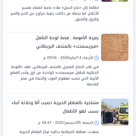
لطالما كان «حلم الحمل» مادة خصبة لعلماء تفسير
الأحلام، لما يحمله من دلالات رمزية تتراوح بين الخير والشر،
والرزق والضيق.
رمزية الأمومة.. قصة لوحة الطفل
«ميريسمخت» بالمتحف البريطاني
الأربعاء 14/يناير/2026 - 09:56 م
في قلب الجناح المصري بالمتحف البريطاني، تقف «اللوحة
الجنائزية للطفل ميريسمخت» كواحدة من أرق وأندر القطع
الأثرية التي تجسد مفهوم الموت والحياة في مصر
القديمة.
مشاجرة بالقناطر الخيرية تصيب أمًا وثلاثة أبناء
بسبب لهو الأطفال
الجمعة 05/ديسمبر/2025 - 04:47 م
شهدت منطقة الخرقانية بدائرة مركز القناطر الخيرية