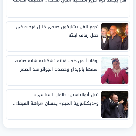
هل يجسد توم كروز شخصية النبي محمد؟.. الحقيقة الكاملة
نجوم الفن يشاركون صبحي خليل فرحته في
حفل زفاف ابنته
روفانا أيمن طه.. فنانة تشكيلية شابة صنعت
اسمها بالإبداع وحصدت الجوائز منذ الصغر
نبيل أبوالياسين: «الفار السياسي»
و«ديكتاتورية الميم» يدفنان «نزاهة الفيفا»..
وإقالة «إنفانتينو» باتت حتمية