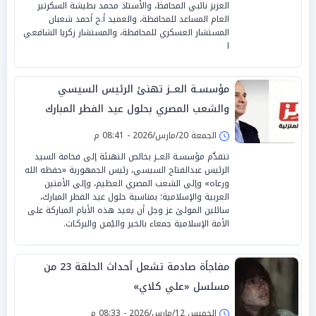
العزيز نائبي المحافظ، والأستاذ محمد بطيشة السكرتير
العام المساعد للمحافظة، والعميد أ.ح أحمد شعبان
المستشار العسكري للمحافظة، والمستشار زكريا الشافعي
ا
مؤسسـة العــز تهنئ الرئيس السيسي
والشعب المصري بحلول عيد الفطر المبارك
الجمعة 20/مارس/2026 - 08:41 م
تتقدَّم مؤسسـة العــز بخالص التهنئة إلى فخامة السيد
الرئيس عبدالفتاح السيسي، رئيس الجمهورية «حفظه الله
ورعاه» وإلى الشعب المصري العظيم، وإلى الأمتين
العربية والإسلامية؛ بمناسبة حلول عيد الفطر المبارك،
سائلين المولىٰ عز وجل أن يعيد هذه الأيام المباركة على
الأمة الإسلامية جمعاء بالخير واليُمـن والبركـات.
مفاجأة صادمة تشعل أحداث الحلقة 23 من
مسلسل «علي كلاي»
الخميس 12/مارس/2026 - 08:33 م