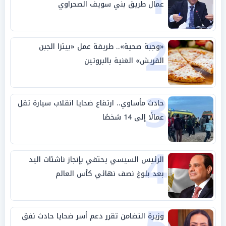
1
عمال طريق بني سويف الصحراوي
2
«وجبة صحية».. طريقة عمل «بيتزا الجبن
القريش» الغنية بالبروتين
3
حادث مأساوي.. ارتفاع ضحايا انقلاب سيارة تقل
عمالًا إلى 14 شخصًا
4
الرئيس السيسي يحتفي بإنجاز ناشئات اليد
بعد بلوغ نصف نهائي كأس العالم
وزيرة التضامن تقرر دعم أسر ضحايا حادث نفق