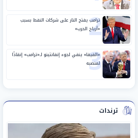
بالوطن» و«سيادة الكلمة»
2
ترامب يفتح النار على شركات النفط بسبب
«أرباح الحرب»
3
«الفيفا» ينفي لجوء إنفانتينو لـ«ترامب» إنقاذًا
لمنصبه
ترندات