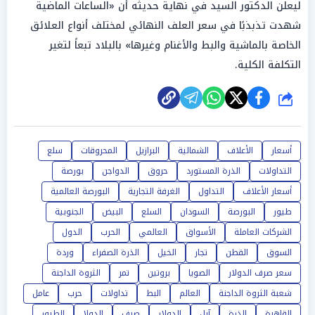
ليعلن الدكتور السيد في نهاية حديثه أن «الساعات الماضية
شهدت تذبذبًا في سعر العلف النهائي لمختلف أنواع العلائق
الخاصة بالماشية والبط والأغنام وغيرها» بالبلاد تبعاً لتغير
التكلفة الكلية.
شارك
أسعار
الأعلاف
الشمالية
البرازيل
المحروقات
سلع
التداولات
الذرة المستورد
حروق
الدواجن
بورصة
أسعار الأعلاف
التداول
الغرفة التجارية
البورصة العالمية
طيور
البورصة
السودان
السلع
البيض
الجنوبية
الشركات العاملة
الأسواق
العالمي
الحرب
الدول
السوق
القطن
تجار
الخيل
الذرة الصفراء
وردة
سعر صرف الدولار
الصويا
بروتين
تمر
الثروة الداجنة
شعبة الثروة الداجنة
العالم
البط
تداولات
حرب
عامل
القاهرة
الذرة
آبل
الدولار
صرف
الدولا
الطيور