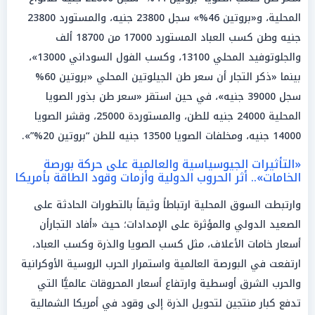
المحلية، و«بروتين 46%» سجل 23800 جنيه، والمستورد 23800
جنيه وطن كسب العباد المستورد 17000 من 18700 ألف
والجلوتوفيد المحلي 13100، وكسب الفول السوداني 13000»،
بينما «ذكر التجار أن سعر طن الجيلوتين المحلي «بروتين 60%
سجل 39000 جنيه»، في حين استقر «سعر طن بذور الصويا
المحلية 24000 جنيه للطن، والمستوردة 25000، وقشر الصويا
14000 جنيه، ومخلفات الصويا 13500 جنيه للطن “بروتين 20%”».
«التأثيرات الجيوسياسية والعالمية على حركة بورصة
الخامات».. أثر الحروب الدولية وأزمات وقود الطاقة بأمريكا
وارتبطت السوق المحلية ارتباطاً وثيقاً بالتطورات الحادثة على
الصعيد الدولي والمؤثرة على الإمدادات؛ حيث «أفاد التجارأن
أسعار خامات الأعلاف، مثل كسب الصويا والذرة وكسب العباد،
ارتفعت في البورصة العالمية واستمرار الحرب الروسية الأوكرانية
والحرب الشرق أوسطية وارتفاع أسعار المحروقات عالميًّا التي
تدفع كبار منتجين لتحويل الذرة إلى وقود في أمريكا الشمالية