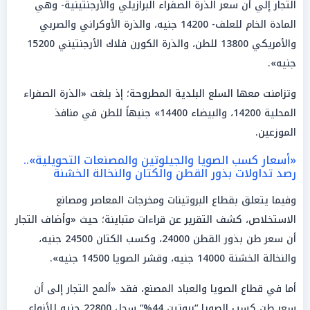
التجار إلي أن سعر الذرة الصفراء البرازيلي والأرجنتينية- وهي
المادة الخام للعلف- 14200 جنيه، والذرة الأوكراني والصربي
والأمريكي 13800 للطن، والذرة الكورن فلاك الأرجنتيني 15200
جنيه».
وتزامنت معها السلع البلدية المطروحة؛ إذ بلغت «الذرة الصفراء
المحلية 14200، والبيضاء 14400» جنيهاً للطن في منافذ
الموزعين.
«أسعار كسب الصويا والجيلوتين والمصنعات التحويلية»..
رصد تداولات بذور القطن والكتان والنخالة الخشنة
وفيما يتعلق بقطاع البروتينات ومخرجات المعاصر ومصانع
الاستخلاص، كشف التقرير عن قراءات متباينة؛ حيث «وأضاف التجار
أن سعر طن بذور القطن 24000، وكسب الكتان 24500 جنيه،
والنخالة الخشنة 14000 جنيه، وقشر الصويا 14500 جنيه».
أما في قطاع الصويا والعباد المصنع، فقد «ألمح التجار إلى أن
سعر طن كسب الصويا “بروتين 44%“ سجل 22800 جنيه للأنواع