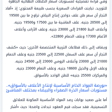
وفي قراءة تفصيلية لمستويات أسعار الخلطات النهائية الجاهزة
للتوريد، تباينت القراءات السعرية بحسب طبيعة المحتوى؛ إذ «أفاد
التجار أن سعر طن علف دواجن إنتاج البياض تراوح ما بين 19500
إلى 20500 جنيه، علف الماشية ما بين 17500 و19500 جنيه،
وأعلاف البط 21800 إلى 23000 جنيه، وعلف الأرانب وأعلاف
الأغنام 17300 وعلف الحمام 22800».
ويضاف إلى ذلك قطاعات التربية المتخصصة الأخرى؛ حيث «كشف
التجار أن سعر علف السمان 22500 إلي 23500 جنيه وعلف الحمام
21000 إلي 23000 وأعلاف الرومي 23000 إلى 24500 جنيه،
وعلف الإبل والخيل 18600 جنيه، وعلف النعام 23000 جنيه،
والمركزات 25500 جنيه» للطن الواحد بالأسواق.
«بورصة المواد الخام الأساسية لإنتاج الأعلاف بالأسواق»..
مستويات أسعار الذرة الصفراء والبيضاء بمختلف المناشئ
أما على صعيد بوابات رصد المواد الأساسية المكونة للعلائق
التسمينية، فقد سجلت قيم العقود تبدلات واضحة؛ حيث «أشار