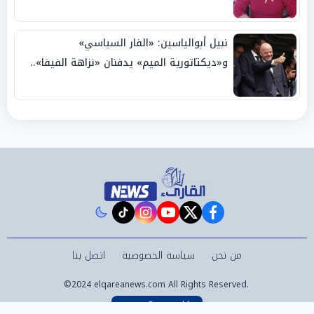
نبيل أبوالياسين: «الفار السياسي»
و«ديكتاتورية الميم» يدفنان «نزاهة الفيفا»..
وإقالة «إنفانتينو» باتت حتمية
instagram
tiktok
youtube
twitter
facebook
من نحن
سياسة الخصوصية
اتصل بنا
©2024 elqareanews.com All Rights Reserved.
Powered by