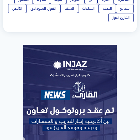
مصانع
الصف
الساعات
العلف
الفول السوداني
الاثنين
القارئ نيوز