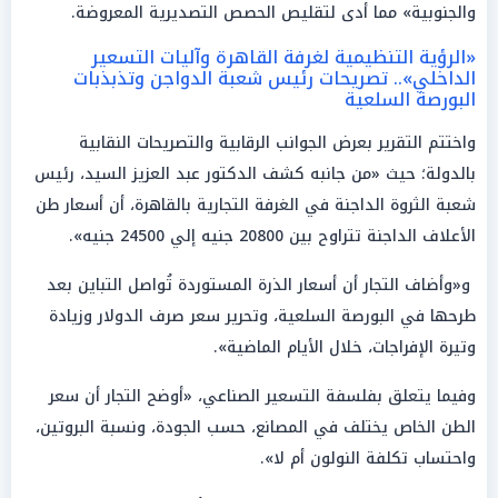
والجنوبية» مما أدى لتقليص الحصص التصديرية المعروضة.
«الرؤية التنظيمية لغرفة القاهرة وآليات التسعير
الداخلي».. تصريحات رئيس شعبة الدواجن وتذبذبات
البورصة السلعية
واختتم التقرير بعرض الجوانب الرقابية والتصريحات النقابية
بالدولة؛ حيث «من جانبه كشف الدكتور عبد العزيز السيد، رئيس
شعبة الثروة الداجنة في الغرفة التجارية بالقاهرة، أن أسعار طن
الأعلاف الداجنة تتراوح بين 20800 جنيه إلي 24500 جنيه».
و«وأضاف التجار أن أسعار الذرة المستوردة تُواصل التباين بعد
طرحها في البورصة السلعية، وتحرير سعر صرف الدولار وزيادة
وتيرة الإفراجات، خلال الأيام الماضية».
وفيما يتعلق بفلسفة التسعير الصناعي، «أوضح التجار أن سعر
الطن الخاص يختلف في المصانع، حسب الجودة، ونسبة البروتين،
واحتساب تكلفة النولون أم لا».