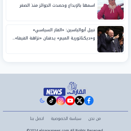
اسمها بالإبداع وحصدت الجوائز منذ الصغر
نبيل أبوالياسين: «الفار السياسي»
و«ديكتاتورية الميم» يدفنان «نزاهة الفيفا»..
وإقالة «إنفانتينو» باتت حتمية
instagram
tiktok
youtube
twitter
facebook
من نحن
سياسة الخصوصية
اتصل بنا
©2024 elqareanews.com All Rights Reserved.