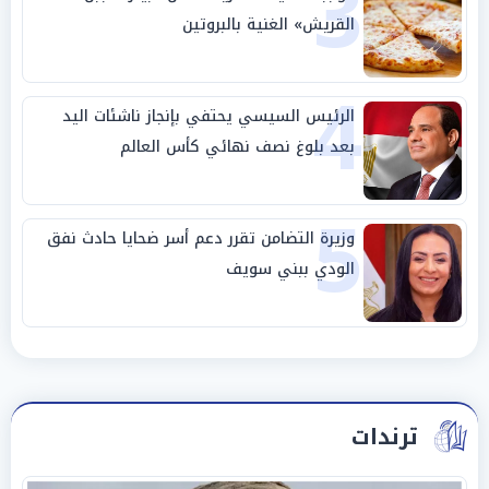
3
القريش» الغنية بالبروتين
4
الرئيس السيسي يحتفي بإنجاز ناشئات اليد
بعد بلوغ نصف نهائي كأس العالم
5
وزيرة التضامن تقرر دعم أسر ضحايا حادث نفق
الودي ببني سويف
ترندات