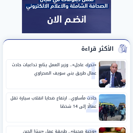
الأكثر قراءة
1
«تحرك عاجل».. وزير العمل يتابع تداعيات حادث
عمال طريق بني سويف الصحراوي
2
حادث مأساوي.. ارتفاع ضحايا انقلاب سيارة تقل
عمالًا إلى 14 شخصًا
«وجبة صحية».. طريقة عمل «بيتزا الجبن