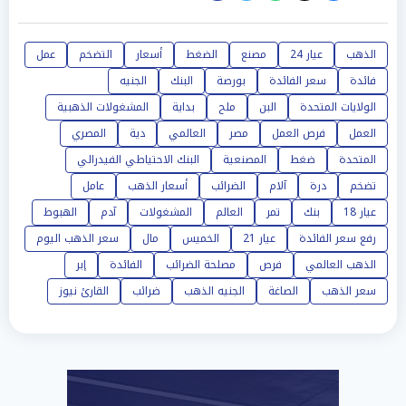
الذهب
عيار 24
مصنع
الضغط
أسعار
التضخم
عمل
فائدة
سعر الفائدة
بورصة
البنك
الجنيه
الولايات المتحدة
البن
ملح
بداية
المشغولات الذهبية
العمل
فرص العمل
مصر
العالمي
دية
المصري
المتحدة
ضغط
المصنعية
البنك الاحتياطي الفيدرالي
تضخم
درة
آلام
الضرائب
أسعار الذهب
عامل
عيار 18
بنك
تمر
العالم
المشغولات
آدم
الهبوط
رفع سعر الفائدة
عيار 21
الخميس
مال
سعر الذهب اليوم
الذهب العالمي
فرص
مصلحة الضرائب
الفائدة
إبر
سعر الذهب
الصاغة
الجنيه الذهب
ضرائب
القارئ نيوز