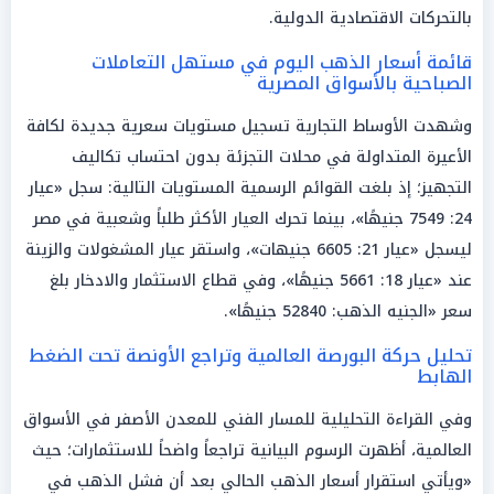
بالتحركات الاقتصادية الدولية.
قائمة أسعار الذهب اليوم في مستهل التعاملات
الصباحية بالأسواق المصرية
وشهدت الأوساط التجارية تسجيل مستويات سعرية جديدة لكافة
الأعيرة المتداولة في محلات التجزئة بدون احتساب تكاليف
التجهيز؛ إذ بلغت القوائم الرسمية المستويات التالية: سجل «عيار
24: 7549 جنيهًا»، بينما تحرك العيار الأكثر طلباً وشعبية في مصر
ليسجل «عيار 21: 6605 جنيهات»، واستقر عيار المشغولات والزينة
عند «عيار 18: 5661 جنيهًا»، وفي قطاع الاستثمار والادخار بلغ
سعر «الجنيه الذهب: 52840 جنيهًا».
تحليل حركة البورصة العالمية وتراجع الأونصة تحت الضغط
الهابط
وفي القراءة التحليلية للمسار الفني للمعدن الأصفر في الأسواق
العالمية، أظهرت الرسوم البيانية تراجعاً واضحاً للاستثمارات؛ حيث
«ويأتي استقرار أسعار الذهب الحالي بعد أن فشل الذهب في