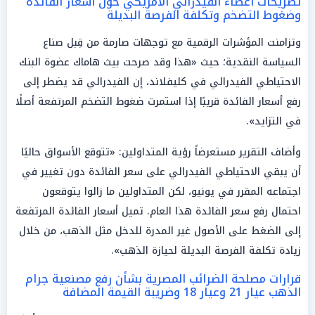
تصريحات أعضاء الفيدرالي الأمريكي حول أسعار الفائدة
وضغوط التضخم وتكلفة الفرصة البديلة
وتزامنت المؤشرات الرقمية مع توجهات صارمة من قِبل صناع
السياسة النقدية؛ حيث «هذا وقد صرحت بيث هاماك عضوة البنك
الاحتياطي الفيدرالي في كليفلاند، إن الفيدرالي قد يضطر إلى
رفع أسعار الفائدة قريبًا إذا استمرت ضغوط التضخم المرتفعة أصلًا
في التزايد».
وأضاف التقرير مستعرضاً رؤية المتداولين: «تتوقع الأسواق حاليًا
أن يبقي الاحتياطي الفيدرالي على سعر الفائدة دون تغيير في
اجتماعه المقرر في يونيو، لكن المتداولين ما زالوا يتوقعون
احتمال رفع سعر الفائدة هذا العام. تميل أسعار الفائدة المرتفعة
إلى الضغط على الأصول غير المدرة للدخل مثل الذهب، من خلال
زيادة تكلفة الفرصة البديلة لحيازة الذهب».
قرارات مصلحة الضرائب المصرية بشأن رفع مصنعية جرام
الذهب عيار 21 وعيار 18 وضريبة القيمة المضافة