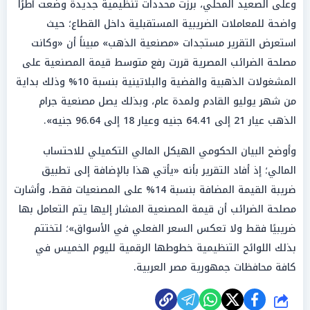
وعلى الصعيد المحلي، برزت محددات تنظيمية جديدة وضعت أطرًا
واضحة للمعاملات الضريبية المستقبلية داخل القطاع؛ حيث
استعرض التقرير مستجدات «مصنعية الذهب» مبيناً أن «وكانت
مصلحة الضرائب المصرية قررت رفع متوسط قيمة المصنعية على
المشغولات الذهبية والفضية والبلاتينية بنسبة 10% وذلك بداية
من شهر يوليو القادم ولمدة عام، وبذلك يصل مصنعية جرام
الذهب عيار 21 إلى 64.41 جنيه وعيار 18 إلى 96.64 جنيه».
وأوضح البيان الحكومي الهيكل المالي التكميلي للاحتساب
المالي؛ إذ أفاد التقرير بأنه «يأتي هذا بالإضافة إلى تطبيق
ضريبة القيمة المضافة بنسبة 14% على المصنعيات فقط، وأشارت
مصلحة الضرائب أن قيمة المصنعية المشار إليها يتم التعامل بها
ضريبيًا فقط ولا تعكس السعر الفعلي في الأسواق»؛ لتختتم
بذلك اللوائح التنظيمية خطوطها الرقمية لليوم الخميس في
كافة محافظات جمهورية مصر العربية.
شارك