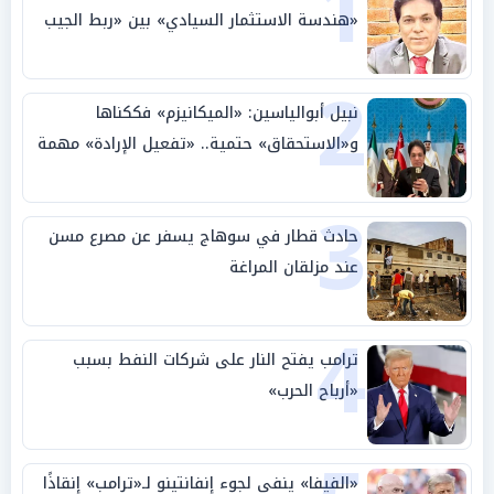
1
«هندسة الاستثمار السيادي» بين «ربط الجيب
بالوطن» و«سيادة الكلمة»
2
نبيل أبوالياسين: «الميكانيزم» فككناها
و«الاستحقاق» حتمية.. «تفعيل الإرادة» مهمة
الجامعة العربية
3
حادث قطار في سوهاج يسفر عن مصرع مسن
عند مزلقان المراغة
4
ترامب يفتح النار على شركات النفط بسبب
«أرباح الحرب»
«الفيفا» ينفي لجوء إنفانتينو لـ«ترامب» إنقاذًا