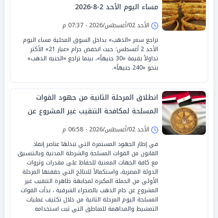
مساء اليوم الأحد 2-8-2026
الأحد 02/أغسطس/2026 - 07:37 م
تراجع سعر «الذهب» بداخل السوق المحلية مساء اليوم
الأحد 2 أغسطس؛ حيث انخفض جرام «عيار 21» الأكثر
تداولاً بقيمة «30 جنيهاً»، بينما تراجع «الجنيه الذهب»
بنحو «240 جنيهاً».
انطلاق المرحلة الثانية من جهود القوات
المسلحة لمكافحة التنقيب غير المشروع عن
الذهب
الأحد 02/أغسطس/2026 - 06:58 م
في إطار الجهود المستمرة التي تبذلها عناصر إنفاذ
القانون من القوات المسلحة والشرطة المدنية وبالتنسيق
مع كافة الجهات المعنية للحفاظ على مقدرات وثروات
الدولة المصرية، واستكمالاً للنتائج التي حققتها المرحلة
الأولى من الحملة المكبرة لمجابهة ظاهرة التنقيب غير
المشروع عن خام الذهب بالصحراء الشرقية ، بدأت القوات
المسلحة اليوم المرحلة الثانية من خلال تكثيف عمليات
التمشيط والمداهمة للمناطق التي ثبت استخدامه