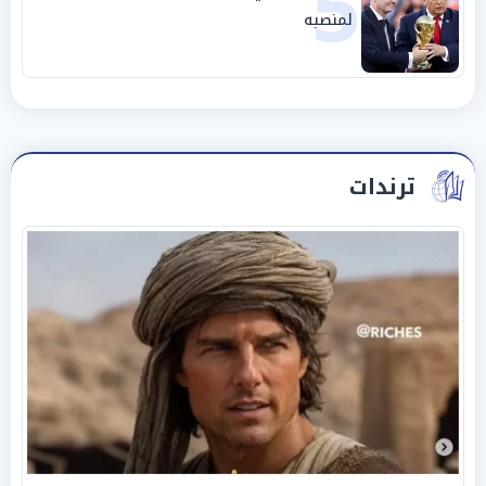
5
لمنصبه
ترندات