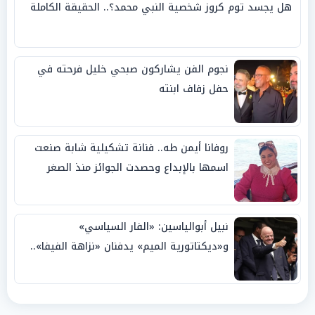
هل يجسد توم كروز شخصية النبي محمد؟.. الحقيقة الكاملة
نجوم الفن يشاركون صبحي خليل فرحته في
حفل زفاف ابنته
روفانا أيمن طه.. فنانة تشكيلية شابة صنعت
اسمها بالإبداع وحصدت الجوائز منذ الصغر
نبيل أبوالياسين: «الفار السياسي»
و«ديكتاتورية الميم» يدفنان «نزاهة الفيفا»..
وإقالة «إنفانتينو» باتت حتمية