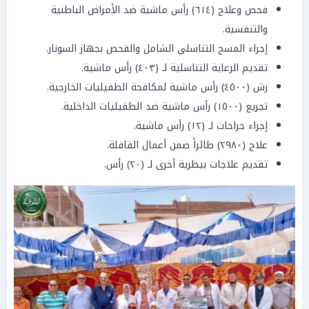
فحص وعلاج (٦١٤) رأس ماشية ضد الأمراض الباطنية
والتنفسية.
إجراء المسح التناسلي الشامل والفحص بجهاز السونار.
تقديم الرعاية التناسلية لـ (٤٠٣) رأس ماشية.
️رش (٤٥٠٠) رأس ماشية لمكافحة الطفيليات الخارجية.
تجريع (١٥٠٠) رأس ماشية ضد الطفيليات الداخلية.
إجراء جراحات لـ (١٢) رأس ماشية.
علاج (٢٩٨٠) طائراً ضمن أعمال القافلة.
تقديم علاجات بيطرية أخرى لـ (٢٠) رأس.