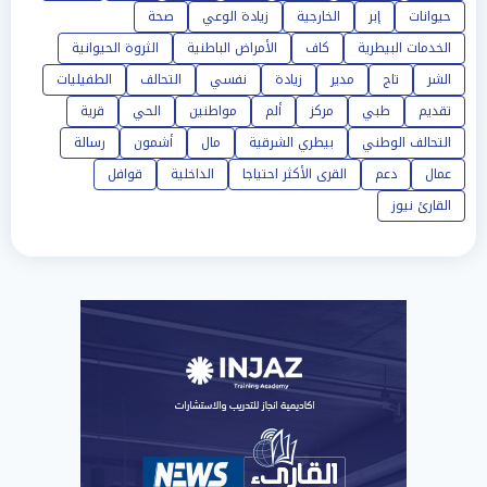
حيوانات
إبر
الخارجية
زيادة الوعي
صحة
الخدمات البيطرية
كاف
الأمراض الباطنية
الثروة الحيوانية
الشر
تاج
مدير
زيادة
نفسي
التحالف
الطفيليات
تقديم
طبي
مركز
ألم
مواطنين
الحي
قرية
التحالف الوطني
بيطري الشرقية
مال
أشمون
رسالة
عمال
دعم
القرى الأكثر احتياجا
الداخلية
قوافل
القارئ نيوز