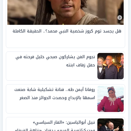
هل يجسد توم كروز شخصية النبي محمد؟.. الحقيقة الكاملة
نجوم الفن يشاركون صبحي خليل فرحته في
حفل زفاف ابنته
روفانا أيمن طه.. فنانة تشكيلية شابة صنعت
اسمها بالإبداع وحصدت الجوائز منذ الصغر
نبيل أبوالياسين: «الفار السياسي»
و«ديكتاتورية الميم» يدفنان «نزاهة الفيفا»..