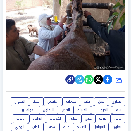
شارك
بيطري
عمل
خلية
خدمات
التنفس
مجانا
الحيوان
آلام
الحيوانات
الهيئة
القري
التعاون
المواطنين
عامل
صرف
علاج
جيلي
الخدمات
أمراض
الرعاية
تعاون
القوافل
العلاج
داره
هدف
الطب
الوعي