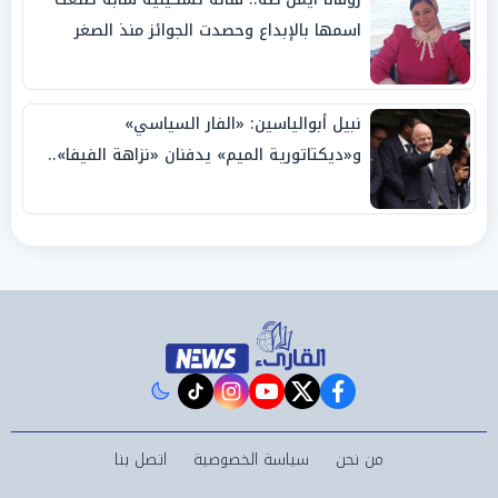
اسمها بالإبداع وحصدت الجوائز منذ الصغر
نبيل أبوالياسين: «الفار السياسي»
و«ديكتاتورية الميم» يدفنان «نزاهة الفيفا»..
وإقالة «إنفانتينو» باتت حتمية
instagram
tiktok
youtube
twitter
facebook
من نحن
سياسة الخصوصية
اتصل بنا