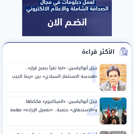
الأكثر قراءة
1
نبيل أبوالياسين: «لما تقرأ يصبح قرار»..
«هندسة الاستثمار السيادي» بين «ربط الجيب
بالوطن» و«سيادة الكلمة»
2
نبيل أبوالياسين: «الميكانيزم» فككناها
و«الاستحقاق» حتمية.. «تفعيل الإرادة» مهمة
الجامعة العربية