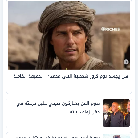
هل يجسد توم كروز شخصية النبي محمد؟.. الحقيقة الكاملة
نجوم الفن يشاركون صبحي خليل فرحته في
حفل زفاف ابنته
روفانا أيمن طه.. فنانة تشكيلية شابة صنعت