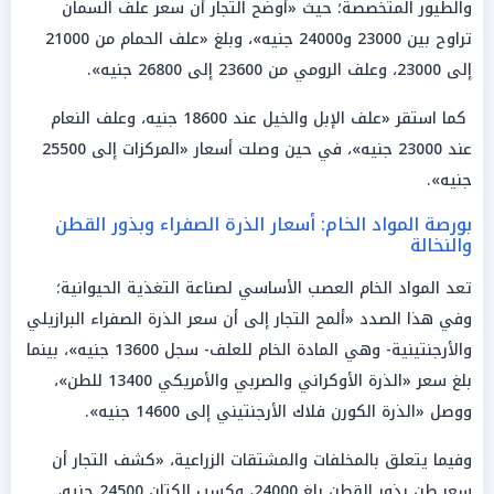
والطيور المتخصصة؛ حيث «أوضح التجار أن سعر علف السمان
تراوح بين 23000 و24000 جنيه»، وبلغ «علف الحمام من 21000
إلى 23000، وعلف الرومي من 23600 إلى 26800 جنيه».
كما استقر «علف الإبل والخيل عند 18600 جنيه، وعلف النعام
عند 23000 جنيه»، في حين وصلت أسعار «المركزات إلى 25500
جنيه».
بورصة المواد الخام: أسعار الذرة الصفراء وبذور القطن
والنخالة
تعد المواد الخام العصب الأساسي لصناعة التغذية الحيوانية؛
وفي هذا الصدد «ألمح التجار إلى أن سعر الذرة الصفراء البرازيلي
والأرجنتينية- وهي المادة الخام للعلف- سجل 13600 جنيه»، بينما
بلغ سعر «الذرة الأوكراني والصربي والأمريكي 13400 للطن»،
ووصل «الذرة الكورن فلاك الأرجنتيني إلى 14600 جنيه».
وفيما يتعلق بالمخلفات والمشتقات الزراعية، «كشف التجار أن
سعر طن بذور القطن بلغ 24000، وكسب الكتان 24500 جنيه،