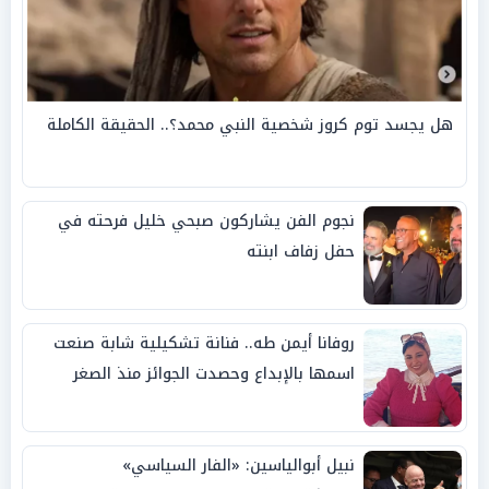
هل يجسد توم كروز شخصية النبي محمد؟.. الحقيقة الكاملة
نجوم الفن يشاركون صبحي خليل فرحته في
حفل زفاف ابنته
روفانا أيمن طه.. فنانة تشكيلية شابة صنعت
اسمها بالإبداع وحصدت الجوائز منذ الصغر
نبيل أبوالياسين: «الفار السياسي»