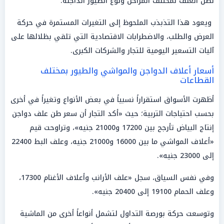
لطن العلف لمختلف المراحل ونوع الطيور الداجنة.
ويعود هذا التذبذب الملحوظ إلى التغيرات المستمرة في حركة
العرض والطلب، والاضطرابات الاقتصادية التي تلقي بظلالها على
آليات التسعير اليومية للتجار والشركات الكبرى.
أسعار أعلاف الدواجن والمواشي والطيور بمختلف
القطاعات
أظهرت الأسواق استقراراً نسبياً في بعض الأنواع وتغيراً في أخرى
بحسب احتياجات التربية؛ حيث «أكد التجار أن سعر طن علف دواجن
إنتاج البياض تأرجح بين 17200 و21000 جنيه»، وتراوحت قيم
«أعلاف المواشي ما بين 16000 و21000 جنيه، وعلف البط 22400
إلى 23000 جنيه».
وفي نفس السياق، سجل «علف الأرانب وأعلاف الأغنام 17300،
وعلف الحمام 19100 إلى 20400 جنيه».
وتوسعت حركة بورصة التداول لتشمل أنواعاً أخرى من الماشية