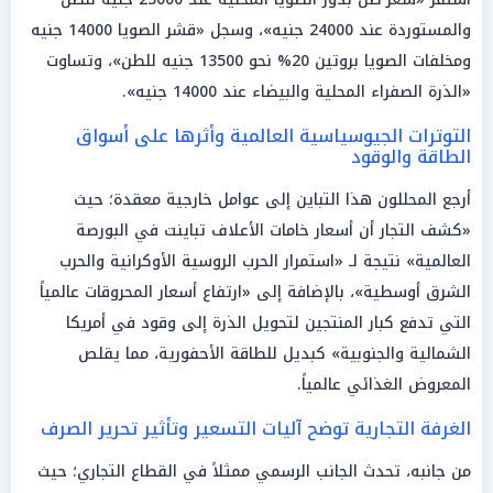
والمستوردة عند 24000 جنيه»، وسجل «قشر الصويا 14000 جنيه
ومخلفات الصويا بروتين 20% نحو 13500 جنيه للطن»، وتساوت
«الذرة الصفراء المحلية والبيضاء عند 14000 جنيه».
التوترات الجيوسياسية العالمية وأثرها على أسواق
الطاقة والوقود
أرجع المحللون هذا التباين إلى عوامل خارجية معقدة؛ حيث
«كشف التجار أن أسعار خامات الأعلاف تباينت في البورصة
العالمية» نتيجة لـ «استمرار الحرب الروسية الأوكرانية والحرب
الشرق أوسطية»، بالإضافة إلى «ارتفاع أسعار المحروقات عالمياً
التي تدفع كبار المنتجين لتحويل الذرة إلى وقود في أمريكا
الشمالية والجنوبية» كبديل للطاقة الأحفورية، مما يقلص
المعروض الغذائي عالمياً.
الغرفة التجارية توضح آليات التسعير وتأثير تحرير الصرف
من جانبه، تحدث الجانب الرسمي ممثلاً في القطاع التجاري؛ حيث