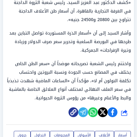
«كشف الدكتور عبد العزيز السيد، رئيس شعبة الثروة الداجنة
في الغرفة التجارية بالقاهرة، أن أسعار طن الأعلاف الداجنة
تتراوح بين 20800 و24500 جنيه».
وأشار السيد إلى أن «أسعار الذرة المستوردة تواصل التباين بعد
طرحها في البورصة السلعية وتحرير سعر صرف الدولار وزيادة
وتيرة الإفراجات» الجمركية.
واختتم رئيس الشعبة تصريحاته موضحاً أن «سعر الطن الخاص
يختلف في المصانع حسب الجودة ونسبة البروتين واحتساب
تكلفة النولون أم لا»، مؤكداً أن «الساعات الماضية شهدت تذبذباً
في سعر العلف النهائي لمختلف أنواع العلائق الخاصة بالماشية
والبط والأغنام وغيرها» من رؤوس الثروة الحيوانية.
شارك
أسعار
الأعلاف
الأسواق
المحروقات
التداول
حروق