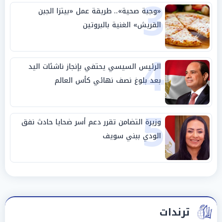
3
«وجبة صحية».. طريقة عمل «بيتزا الجبن
القريش» الغنية بالبروتين
4
الرئيس السيسي يحتفي بإنجاز ناشئات اليد
بعد بلوغ نصف نهائي كأس العالم
5
وزيرة التضامن تقرر دعم أسر ضحايا حادث نفق
الودي ببني سويف
ترندات