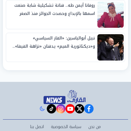
روفانا أيمن طه.. فنانة تشكيلية شابة صنعت
اسمها بالإبداع وحصدت الجوائز منذ الصغر
نبيل أبوالياسين: «الفار السياسي»
و«ديكتاتورية الميم» يدفنان «نزاهة الفيفا»..
وإقالة «إنفانتينو» باتت حتمية
instagram
tiktok
youtube
twitter
facebook
من نحن
سياسة الخصوصية
اتصل بنا