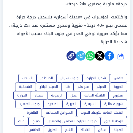
درجة» مئوية وصغرى «24 درجة».
واختتمت المؤشرات في «مدينة أسوان» بتسجيل درجة حرارة
عظمى تبلغ «40 درجة» مئوية وصغرى مستقرة عند «25 درجة»،
مما يؤكد ضرورة توخي الحذر في جنوب البلاد بسبب الأجواء
شديدة الحرارة.
شارك
طقس
شديد الحرارة
جنوب سيناء
المناطق
السحب
الجوية
الصباح
سوهاج
قنا
الصباح الباكر
الشمالية
مطروح
الهيئة العامة
عمل
الرطوبة
سيناء
الحرارة
شبورة مائية
الشرقية
الغربية
الصعيد
جنوب الصعيد
الهيئة العامة للارصاد الجوية
السواحل الشمالية
القاهرة
الوجه البحري
درجات الحرارة العظمى والصغرى
صباح
قناة
الهيئة
سكن
الثلاثاء
الشم
الطرق
الطقس