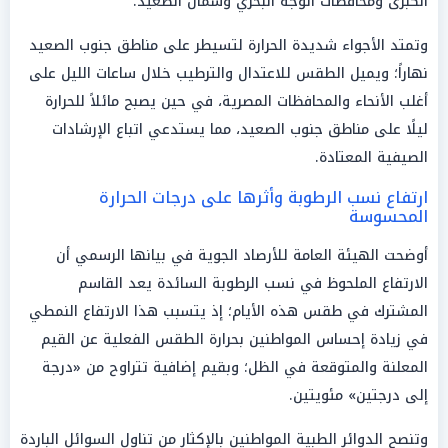
الكبرى ومحافظات الوجه البحري وشمال الصعيد.
وتمتد الأجواء شديدة الحرارة لتسيطر على مناطق جنوب الصعيد
نهاراً؛ ويميل الطقس للاعتدال والترطيب خلال ساعات الليل على
أغلب الأنحاء والمحافظات المصرية، في حين يصبح مائلاً للحرارة
ليلًا على مناطق جنوب الصعيد، مما يستدعي اتباع الإرشادات
الصيفية المعتادة.
ارتفاع نسب الرطوبة وأثرها على درجات الحرارة
المحسوسة
أوضحت الهيئة العامة للأرصاد الجوية في بيانها الرسمي أن
الارتفاع الملحوظ في نسب الرطوبة السائدة يعد القاسم
المشترك في طقس هذه الأيام؛ إذ يتسبب هذا الارتفاع النمطي
في زيادة إحساس المواطنين بحرارة الطقس الفعلية عن القيم
المعلنة والمتوقعة في الظل؛ وبقيم إضافية تتراوح من «درجة
إلى درجتين» مئويتين.
وتنصح الدوائر الطبية المواطنين بالإكثار من تناول السوائل الباردة