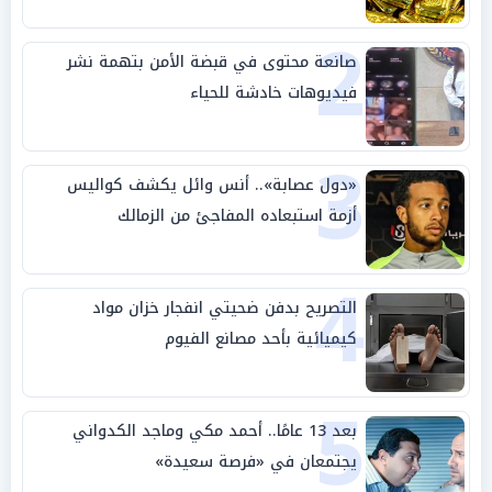
2
صانعة محتوى في قبضة الأمن بتهمة نشر
فيديوهات خادشة للحياء
3
«دول عصابة».. أنس وائل يكشف كواليس
أزمة استبعاده المفاجئ من الزمالك
4
التصريح بدفن ضحيتي انفجار خزان مواد
كيميائية بأحد مصانع الفيوم
5
بعد 13 عامًا.. أحمد مكي وماجد الكدواني
يجتمعان في «فرصة سعيدة»