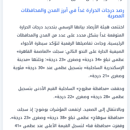
رصد درجات الحرارة غداً في أبرز المدن والمحافظات
المصرية
اختتمت هيئة الأرصاد بيانها الرسمي بتحديد درجات الحرارة
المتوقعة غداً بشكل محدد على عدد من المدن والمحافظات
الرئيسية، وجاءت تفاصيلها الرقمية لتؤكد سيطرة الأجواء
الصيفية الحارة على النحو التالي: سجلت «العاصمة القاهرة»
عظمى تبلغ «34 درجة» وصغرى «23 درجة»؛ وتلتها «مدينة
الإسكندرية الساحلية» بتسجيل عظمى عند «30 درجة» مئوية
وصغرى «21 درجة».
وحققت «محافظة مطروح» الساحلية القيم الأدنى بتسجيل
عظمى «28 درجة» وصغرى «22 درجة».
وبالانتقال إلى الصعيد، ارتفعت المؤشرات بوضوح؛ إذ سجلت
«محافظة سوهاج» عظمى تبلغ «38 درجة» وصغرى «23 درجة»،
وقفزت «محافظة قنا» لتسجل القيمة الأعلى عند عظمى «41