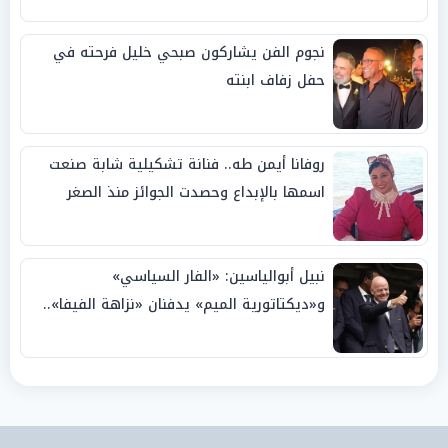
نجوم الفن يشاركون صبحي خليل فرحته في
حفل زفاف ابنته
روفانا أيمن طه.. فنانة تشكيلية شابة صنعت
اسمها بالإبداع وحصدت الجوائز منذ الصغر
نبيل أبوالياسين: «الفار السياسي»
و«ديكتاتورية الميم» يدفنان «نزاهة الفيفا»..
وإقالة «إنفانتينو» باتت حتمية