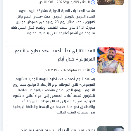
الثلاثاء 09/يونيو/2026 - 01:36 ص
تشهد الفعاليات الفنية الدولية مشاركة بارزة لنجوم
الغناء العربي بالوطن العربي؛ حيث «يحيى النجم وائل
كفورى ، حفلا غنائيا يوم 23 يونيو فى مهرجان موازين
بدورته الـ 24 على منصة النهضة، ويقدم خلال الحفل باقة
متنوعة من أشهر أغانيه» التي ينتظرها محبوه.
العد التنازلي بدأ.. أحمد سعد يطرح «الألبوم
الفرفوش» خلال أيام
الأحد 31/مايو/2026 - 07:39 م
يستعد النجم أحمد سعد، لطرح ألبومه الجديد «الألبوم
الفرفوش» ثاني البوماته يوم الأربعاء 3 يونيو، حيث روج
للألبوم ببرومو الذى تضمن مشاهد درامية عبر شاشة
تليفزيون قديم، أعادت الجمهور إلى أجواء أغاني «الألبوم
الحزين»، في إشارة إلى انتهاء مرحلة الحزن والنكد،
والانطلاق نحو حالة جديدة من البهجة والطاقة الإيجابية
في مسيرته الفنية الحالية.
نصف قرن من الإبداع.. سيرة ومسيرة عبد