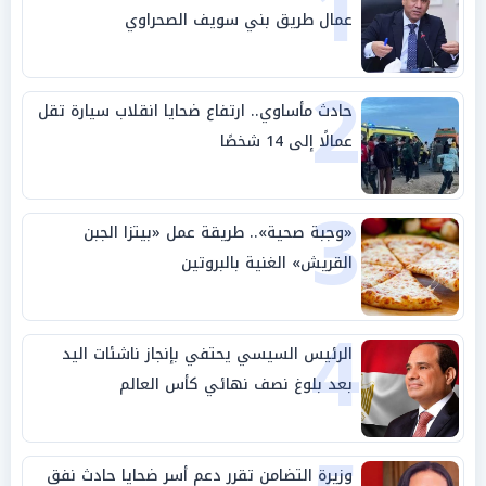
1
عمال طريق بني سويف الصحراوي
2
حادث مأساوي.. ارتفاع ضحايا انقلاب سيارة تقل
عمالًا إلى 14 شخصًا
3
«وجبة صحية».. طريقة عمل «بيتزا الجبن
القريش» الغنية بالبروتين
4
الرئيس السيسي يحتفي بإنجاز ناشئات اليد
بعد بلوغ نصف نهائي كأس العالم
وزيرة التضامن تقرر دعم أسر ضحايا حادث نفق