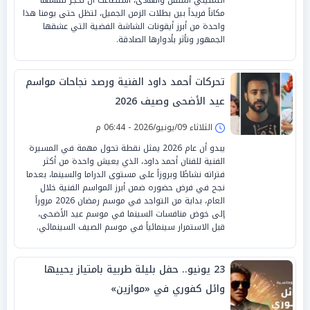
مكاناً فريداً بين بطلات الزمن الجميل، لتظل حتى يومنا هذا
واحدة من أبرز أيقونات الشاشة الفضية التي عشقها
الجمهور وتأثر بأدوارها الصادقة.
تحركات أحمد داود الفنية ورصد نجاحات مواسم
عيد الأضحى وصيف 2026
الثلاثاء 09/يونيو/2026 - 06:44 م
يبدو أن عام 2026 يمثل نقطة تحول مهمة في المسيرة
الفنية للفنان أحمد داود، الذي يعيش واحدة من أكثر
فتراته نشاطًا وبروزاً على مستوى الدراما والسينما، بعدما
نجح في فرض حضوره ضمن أبرز المواسم الفنية خلال
العام، بداية من التواجد في موسم رمضان 2026 مروراً
إلى خوض منافسات السينما في موسم عيد الأضحى،
قبل الاستمرار سينمائياً في موسم الصيف السينمائي.
23 يونيو.. حفل بليلة طربية بامتياز يحييها
وائل كفوري في «موازين»