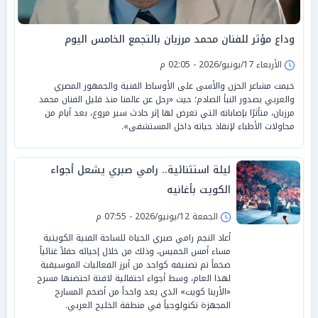
وداع مؤثر للفنان محمد مرزبان بالتجمع الخامس اليوم
الأربعاء 17/يونيو/2026 - 02:05 م
خيمت مشاعر الحزن والأسى على الأوساط الفنية والجمهور المصري
والعربي بصدور النبأ الصادم؛ حيث «رحل عن عالمنا منذ قليل الفنان محمد
مرزبان، متأثرًا بإصاباته التي تعرض لها إثر حادث سير مروع، بعد أيام من
محاولات الأطباء لإنقاذ حياته داخل المستشفى».
ليلة استثنائية.. رامي صبري يشعل أجواء
الكويت بأغانيه
الجمعة 12/يونيو/2026 - 07:55 م
أعاد النجم رامي صبري الحياة للساحة الفنية الكويتية
مساء أمس الخميس، وذلك من خلال إحيائه حفلاً غنائياً
ضخماً تم تصنيفه كواحد من أبرز الفعاليات الموسيقية
لهذا العام، وسط أجواء احتفالية لافتة احتضنها مسرح
«الأرينا كويت» الذي يعد واحداً من أضخم المسارح
المجهزة تكنولوجياً في منطقة الخليج العربي.