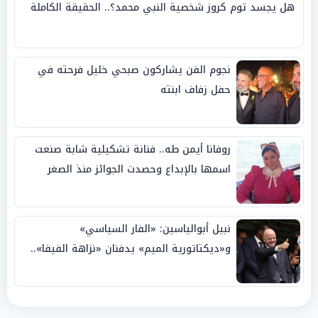
هل يجسد توم كروز شخصية النبي محمد؟.. الحقيقة الكاملة
نجوم الفن يشاركون صبحي خليل فرحته في
حفل زفاف ابنته
روفانا أيمن طه.. فنانة تشكيلية شابة صنعت
اسمها بالإبداع وحصدت الجوائز منذ الصغر
نبيل أبوالياسين: «الفار السياسي»
و«ديكتاتورية الميم» يدفنان «نزاهة الفيفا»..
وإقالة «إنفانتينو» باتت حتمية