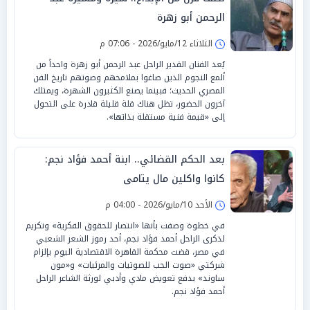
الرحمن أبو زهرة
الثلاثاء 12/مايو/2026 - 07:06 م
يُعد الفنان القدير الراحل عبد الرحمن أبو زهرة واحداً من
ألمع النجوم الذين صاغوا بملامحهم وصوتهم تاريخ الفن
المصري الحديث؛ فبينما يصنع الكثيرون الشهرة، ويمتلك
آخرون الحضور، تظل هناك قلة قليلة قادرة على التحول
إلى «قيمة فنية مستقلة بذاتها».
بعد الحكم القضائي.. ابنة أحمد فؤاد نجم:
كانوا واكلين مال يتامى
الأحد 10/مايو/2026 - 04:00 م
في خطوة وصفت بأنها «انتصار للحقوق الفكرية» وتكريم
لذكرى الراحل أحمد فؤاد نجم، أحد رموز الشعر الشعبي
في مصر، قضت محكمة القاهرة الاقتصادية اليوم بإلزام
شركتي «صوت الحب للصوتيات والمرئيات» و«مون
ساوند» بدفع تعويض مادي وأدبي لورثة الشاعر الراحل
أحمد فؤاد نجم.