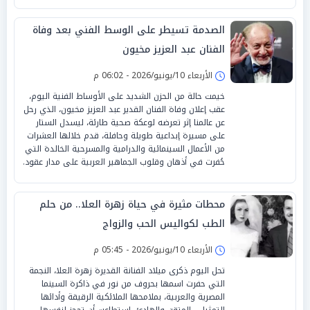
الصدمة تسيطر على الوسط الفني بعد وفاة
الفنان عبد العزيز مخيون
الأربعاء 10/يونيو/2026 - 06:02 م
خيمت حالة من الحزن الشديد على الأوساط الفنية اليوم،
عقب إعلان وفاة الفنان القدير عبد العزيز مخيون، الذي رحل
عن عالمنا إثر تعرضه لوعكة صحية طارئة، ليسدل الستار
على مسيرة إبداعية طويلة وحافلة، قدم خلالها العشرات
من الأعمال السينمائية والدرامية والمسرحية الخالدة التي
حُفرت في أذهان وقلوب الجماهير العربية على مدار عقود.
محطات مثيرة في حياة زهرة العلا.. من حلم
الطب لكواليس الحب والزواج
الأربعاء 10/يونيو/2026 - 05:45 م
تحل اليوم ذكرى ميلاد الفنانة القديرة زهرة العلا، النجمة
التي حفرت اسمها بحروف من نور في ذاكرة السينما
المصرية والعربية، بملامحها الملائكية الرقيقة وأدائها
التمثيلي المتقن والهادئ، استطاعت أن تحجز لنفسها