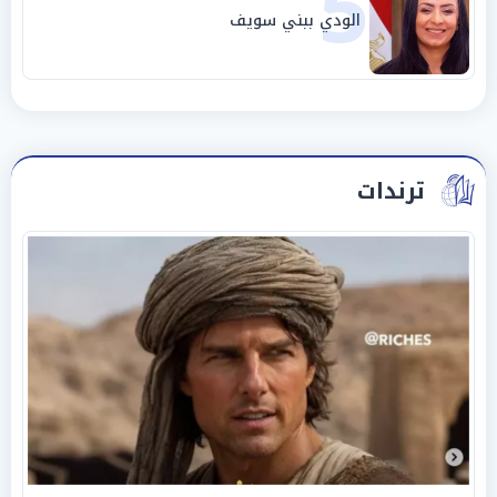
5
الودي ببني سويف
ترندات