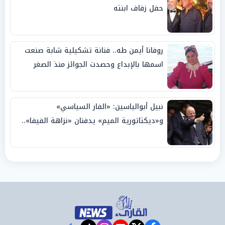
حفل زفاف ابنته
روفانا أيمن طه.. فنانة تشكيلية شابة صنعت
اسمها بالإبداع وحصدت الجوائز منذ الصغر
نبيل أبوالياسين: «الفار السياسي»
و«ديكتاتورية الميم» يدفنان «نزاهة الفيفا»..
وإقالة «إنفانتينو» باتت حتمية