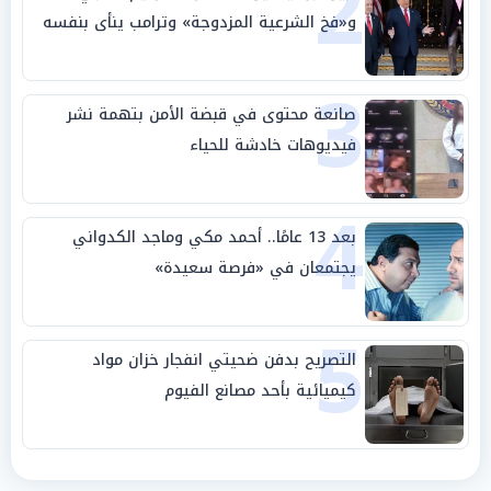
2
و«فخ الشرعية المزدوجة» وترامب ينأى بنفسه
وحليفه في «ميتم استراتيجي»
3
صانعة محتوى في قبضة الأمن بتهمة نشر
فيديوهات خادشة للحياء
4
بعد 13 عامًا.. أحمد مكي وماجد الكدواني
يجتمعان في «فرصة سعيدة»
5
التصريح بدفن ضحيتي انفجار خزان مواد
كيميائية بأحد مصانع الفيوم