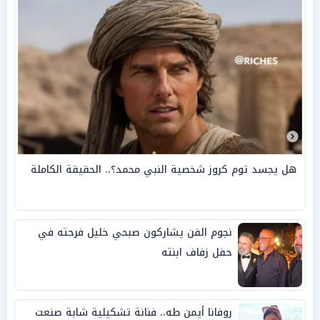
هل يجسد توم كروز شخصية النبي محمد؟.. الحقيقة الكاملة
نجوم الفن يشاركون صبحي خليل فرحته في
حفل زفاف ابنته
روفانا أيمن طه.. فنانة تشكيلية شابة صنعت