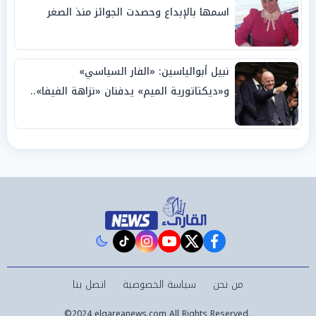
اسمها بالإبداع وحصدت الجوائز منذ الصغر
نبيل أبوالياسين: «الفار السياسي»
و«ديكتاتورية الميم» يدفنان «نزاهة الفيفا»..
وإقالة «إنفانتينو» باتت حتمية
instagram
tiktok
youtube
twitter
facebook
من نحن
سياسة الخصوصية
اتصل بنا
©2024 elqareanews.com All Rights Reserved.