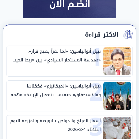
الأكثر قراءة
1
نبيل أبوالياسين: «لما تقرأ يصبح قرار»..
«هندسة الاستثمار السيادي» بين «ربط الجيب
بالوطن» و«سيادة الكلمة»
2
نبيل أبوالياسين: «الميكانيزم» فككناها
و«الاستحقاق» حتمية.. «تفعيل الإرادة» مهمة
الجامعة العربية
3
أسعار الفراخ والدواجن بالبورصة والمزرعة اليوم
الثلاثاء 4-8-2026