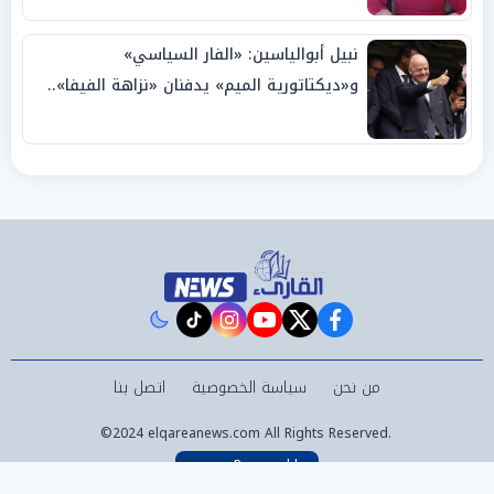
نبيل أبوالياسين: «الفار السياسي»
و«ديكتاتورية الميم» يدفنان «نزاهة الفيفا»..
وإقالة «إنفانتينو» باتت حتمية
instagram
tiktok
youtube
twitter
facebook
من نحن
سياسة الخصوصية
اتصل بنا
©2024 elqareanews.com All Rights Reserved.
Powered by