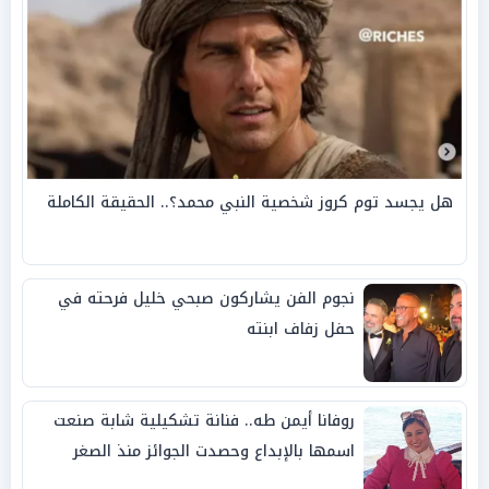
هل يجسد توم كروز شخصية النبي محمد؟.. الحقيقة الكاملة
نجوم الفن يشاركون صبحي خليل فرحته في
حفل زفاف ابنته
روفانا أيمن طه.. فنانة تشكيلية شابة صنعت
اسمها بالإبداع وحصدت الجوائز منذ الصغر