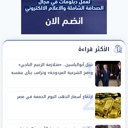
الأكثر قراءة
1
نبيل أبوالياسين.. «متلازمة الزعيم الناجي»
و«فخ الشرعية المزدوجة» وترامب ينأى بنفسه
وحليفه في «ميتم استراتيجي»
2
ارتفاع أسعار الذهب اليوم الجمعة في مصر