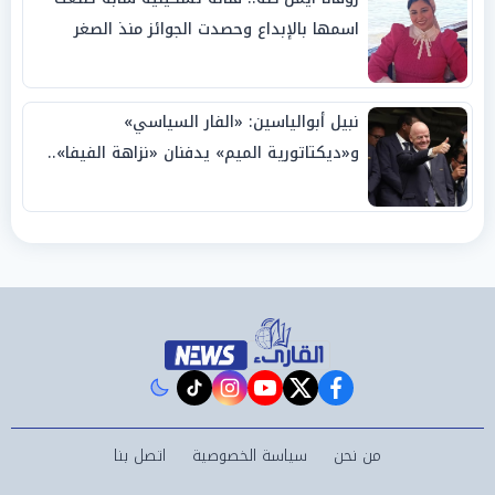
اسمها بالإبداع وحصدت الجوائز منذ الصغر
نبيل أبوالياسين: «الفار السياسي»
و«ديكتاتورية الميم» يدفنان «نزاهة الفيفا»..
وإقالة «إنفانتينو» باتت حتمية
instagram
tiktok
youtube
twitter
facebook
من نحن
سياسة الخصوصية
اتصل بنا