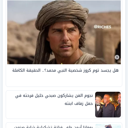
هل يجسد توم كروز شخصية النبي محمد؟.. الحقيقة الكاملة
نجوم الفن يشاركون صبحي خليل فرحته في
حفل زفاف ابنته
روفانا أيمن طه.. فنانة تشكيلية شابة صنعت