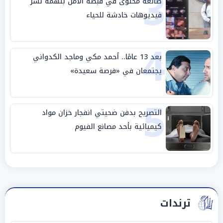
3
صانعة محتوى في قبضة الأمن بتهمة نشر
فيديوهات خادشة للحياء
4
بعد 13 عامًا.. أحمد مكي وماجد الكدواني
يجتمعان في «فرصة سعيدة»
5
التصريح بدفن ضحيتي انفجار خزان مواد
كيميائية بأحد مصانع الفيوم
ترندات