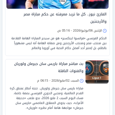
القارئ نيوز.. كل ما تريد معرفته عن حكم مباراة مصر
والأرجنتين
الإثنين 06/يوليو/2026 - 05:16 ص
الحكم الفرنسي «فرانسوا ليتكسير» هو من سيدير المباراة الهامة القادمة
بين منتخب مصر ومنتخب الأرچنتين ومن صفاته الهامة أنه ليس مشهوراً
بالظلم، بل يُعتبر أحد أفضل حكام النخبة في أوروبا والعالم
بث مباشر مباراة باريس سان جيرمان ولوريان
والقنوات الناقلة
السبت 02/مايو/2026 - 06:15 م
مباراة باريس سان جيرمان ولوريان.. تتجه أنظار عشاق كرة
القدم العالمية، ومحبي الدوري الفرنسي بصفة خاصة،
مساء اليوم السبت 2 مايو 2026، نحو ملعب «حديقة
الأمراء»، حيث يخوض العملاق العاصمي «باريس سان
جيرمان» مواجهة هامة أمام نظيره «لوريان».