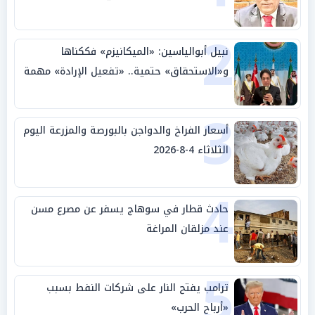
بالوطن» و«سيادة الكلمة»
2
نبيل أبوالياسين: «الميكانيزم» فككناها
و«الاستحقاق» حتمية.. «تفعيل الإرادة» مهمة
الجامعة العربية
3
أسعار الفراخ والدواجن بالبورصة والمزرعة اليوم
الثلاثاء 4-8-2026
4
حادث قطار في سوهاج يسفر عن مصرع مسن
عند مزلقان المراغة
5
ترامب يفتح النار على شركات النفط بسبب
«أرباح الحرب»