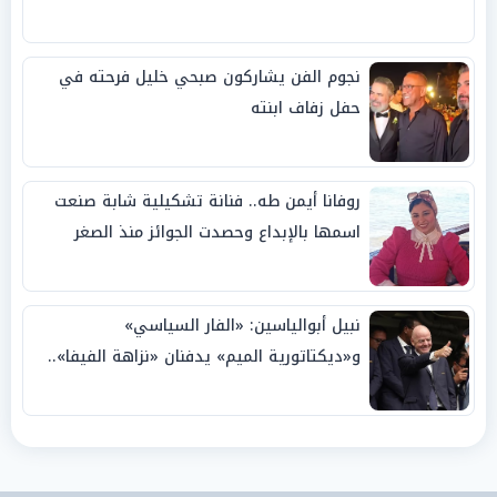
نجوم الفن يشاركون صبحي خليل فرحته في
حفل زفاف ابنته
روفانا أيمن طه.. فنانة تشكيلية شابة صنعت
اسمها بالإبداع وحصدت الجوائز منذ الصغر
نبيل أبوالياسين: «الفار السياسي»
و«ديكتاتورية الميم» يدفنان «نزاهة الفيفا»..
وإقالة «إنفانتينو» باتت حتمية