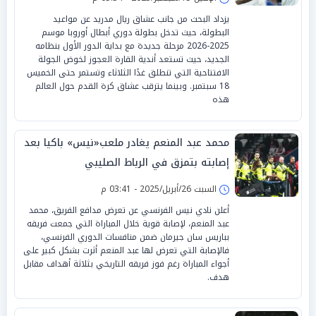
يزداد البحث من جانب عشاق ريال مدريد عن مواعيد
البطولة، حيث تدخل بطولة دوري أبطال أوروبا موسم
2025-2026 مرحلة جديدة مع بداية الدور الأول بنظامه
الجديد، حيث تستعد أندية القارة العجوز لخوض الجولة
الافتتاحية التي تنطلق غدًا الثلاثاء وتستمر حتى الخميس
18 سبتمبر. وبينما يترقب عشاق كرة القدم حول العالم
هذه
محمد عبد المنعم يغادر ملعب«نيس» باكيا بعد
إصابته بتمزق في الرباط الصليبي
السبت 26/أبريل/2025 - 03:41 م
أعلن نادي نيس الفرنسي عن تعرض مدافع الفريق، محمد
عبد المنعم، لإصابة قوية خلال المباراة التي جمعت فريقه
بباريس سان جيرمان ضمن منافسات الدوري الفرنسي،
فالإصابة التي تعرض لها عبد المنعم أثرت بشكل كبير على
أجواء المباراة رغم فوز فريقه التاريخي بثلاثة أهداف مقابل
هدف.