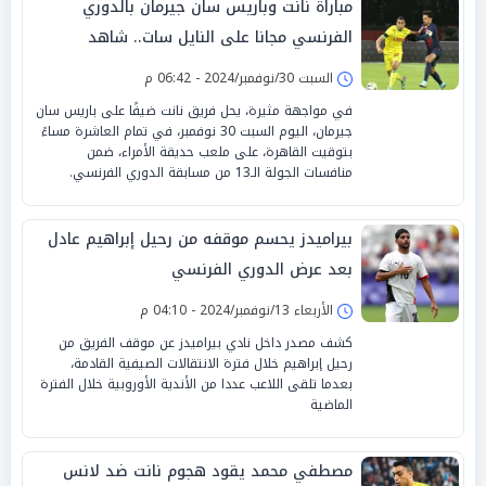
مباراة نانت وباريس سان جيرمان بالدوري
الفرنسي مجانا على النايل سات.. شاهد
السبت 30/نوفمبر/2024 - 06:42 م
في مواجهة مثيرة، يحل فريق نانت ضيفًا على باريس سان
جيرمان، اليوم السبت 30 نوفمبر، في تمام العاشرة مساءً
بتوقيت القاهرة، على ملعب حديقة الأمراء، ضمن
منافسات الجولة الـ13 من مسابقة الدوري الفرنسي.
بيراميدز يحسم موقفه من رحيل إبراهيم عادل
بعد عرض الدوري الفرنسي
الأربعاء 13/نوفمبر/2024 - 04:10 م
كشف مصدر داخل نادي بيراميدز عن موقف الفريق من
رحيل إبراهيم خلال فترة الانتقالات الصيفية القادمة،
بعدما تلقى اللاعب عددا من الأندية الأوروبية خلال الفترة
الماضية
مصطفي محمد يقود هجوم نانت ضد لانس